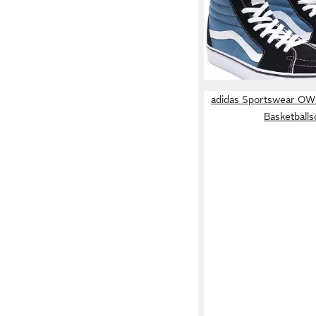
Canvas-Material
ab 76,99 €
UVP
95,00 
-19%
adidas Sportswear 
Basketball