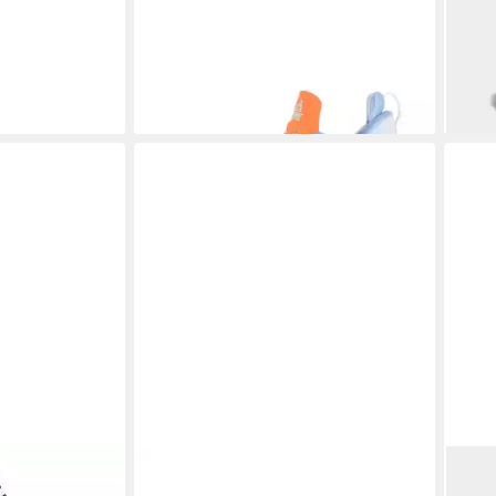
Basketballschuh
EDWA
69,99 €
ab 1
139,99 €
-50%
-19%
aus textilem
PEAK
Flash 5 Junior Basketballschuh
ADI