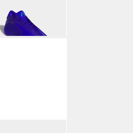
RDS 2 SCHUH Sneaker (2-tlg)
04,99 €
UVP
130,00 €
DAS SPORTSWEAR
RAPID