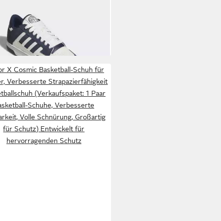
RT LOW SCHUH
8,99 €
etballschuh
UVP
60,00 €
+9
or X Cosmic Basketball-Schuh für
, Verbesserte Strapazierfähigkeit
tballschuh (Verkaufspaket: 1 Paar
asketball-Schuhe, Verbesserte
arkeit, Volle Schnürung, Großartig
für Schutz) Entwickelt für
hervorragenden Schutz