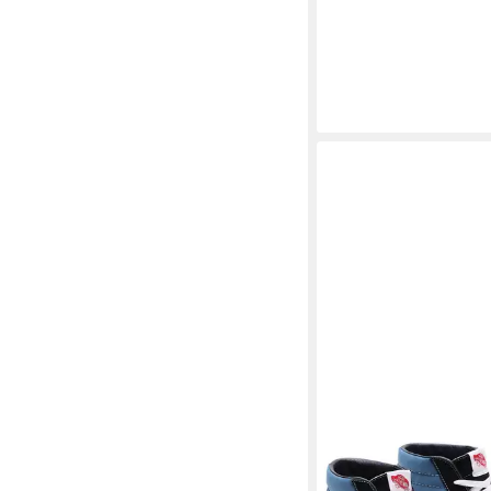
Basketballschuh
79,99 €
169,99 €
-53%
VANS
SK8-Hi Sneaker 