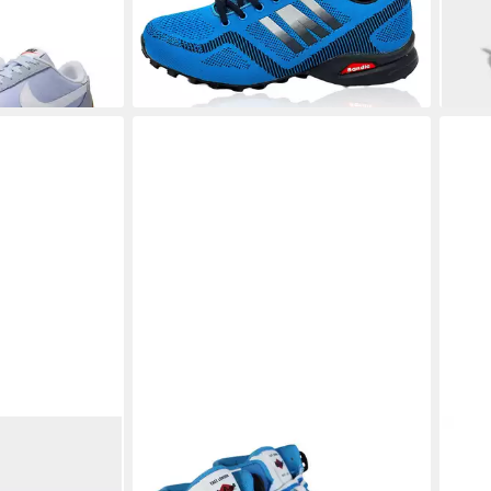
(49,90 €/ 1 Paar)
-31%
-25%
+17
NCE
DAME X
LEE COOPER
Trendige Basketball
PEA
49,9
ature-Schuh
Sneaker für Mädchen Jungen Kinder