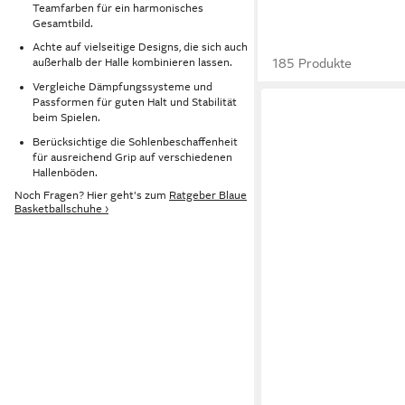
Teamfarben für ein harmonisches
Gesamtbild.
Achte auf vielseitige Designs, die sich auch
185 Produkte
außerhalb der Halle kombinieren lassen.
Vergleiche Dämpfungssysteme und
Passformen für guten Halt und Stabilität
beim Spielen.
Berücksichtige die Sohlenbeschaffenheit
für ausreichend Grip auf verschiedenen
Hallenböden.
Noch Fragen? Hier geht's zum
Ratgeber Blaue
Basketballschuhe ›
NIKE SPORTSWEAR
inspiriert vom Design
ab 60,99 €
Cortez
UVP
74,99 