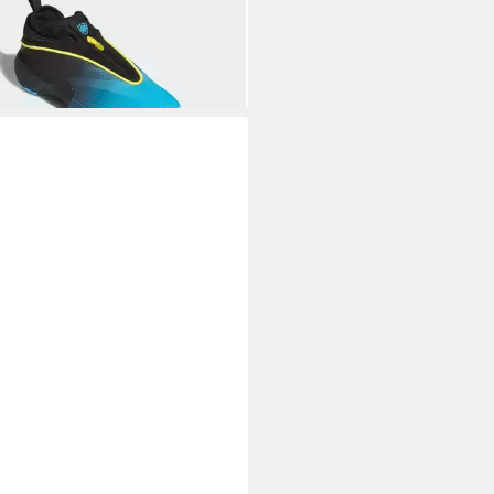
K
Game Basketballschuh
9 €
59,99 €