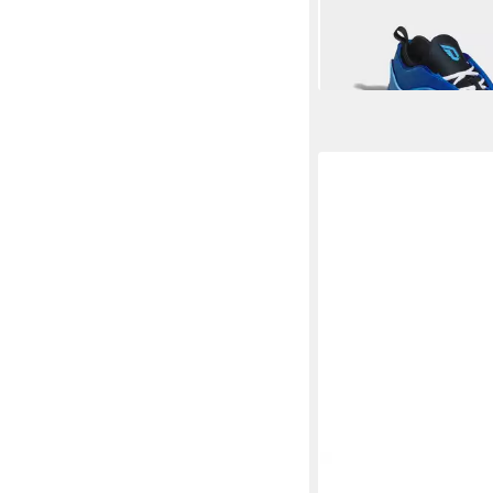
Basketballschuh
63,99 €
UVP
120,00 €
-47%
PEAK
Andrew Wiggin