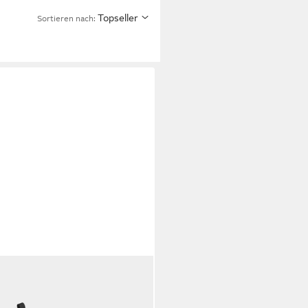
Topseller
Sortieren nach:
DAS PERFORMANCE
D.O.N.
E 7 SCHUH Basketballschuh (2-
2,99 €
UVP
120,00 €