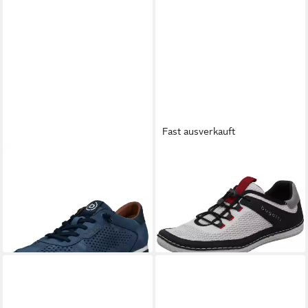
Fast ausverkauft
BUGATTI
bugatti Sneaker
BUGATTI
Bimini Sneaker
ab 49,95 €
Lederimitat Sneaker
UVP
69,95 €
ab 65,95 €
UVP
79,95 €
-29%
-18%