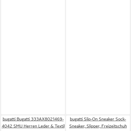
bugatti Bugatti 333AX8021469-
bugatti Slip-On Sneaker Sock-
4042 SMU Herren Leder & Textil
Sneaker, Slipper, Freizeitschuh