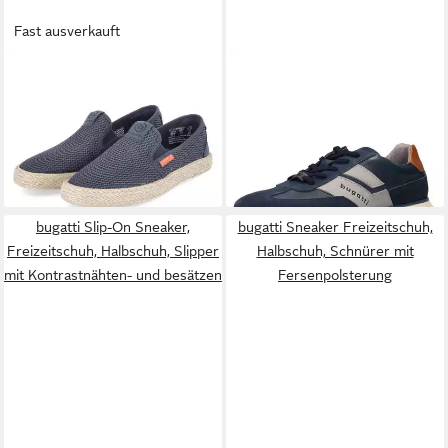
Fast ausverkauft
BUGATTI
Bugatti
BUGATTI
bugatti Sneaker
321AWM606900-4100
Leder Sneaker
59,99 €
ab 51,60 €
Herren Textil & Synthetik blue
UVP
99,95 €
Slipper
-48%
bugatti Slip-On Sneaker,
bugatti Sneaker Freizeitschuh,
Freizeitschuh, Halbschuh, Slipper
Halbschuh, Schnürer mit
mit Kontrastnähten- und besätzen
Fersenpolsterung