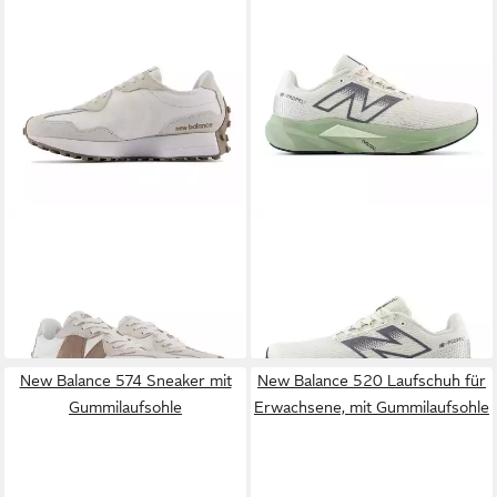
NEW BALANCE
New Balance
NEW BALANCE
FUELCELL
W327 SUC Damen Linen
PROPEL V5 Laufschuh
129,95 €
129,99 €
Beige Brown Sneaker
New Balance 574 Sneaker mit
New Balance 520 Laufschuh für
Gummilaufsohle
Erwachsene, mit Gummilaufsohle