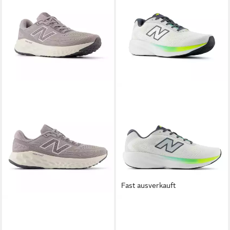
Fast ausverkauft
NEW BALANCE
EVOZ
NEW BALANCE
680
Laufschuh mit
Laufschuh für Sportmode und