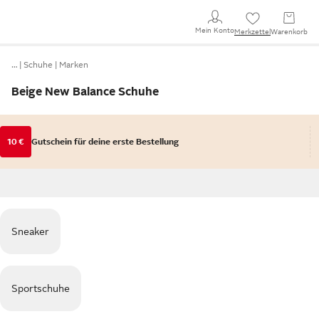
Mein Konto
Merkzettel
Warenkorb
…
Schuhe
Marken
Beige New Balance Schuhe
10 €
Gutschein für deine erste Bestellung
Sneaker
Sportschuhe