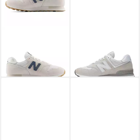
NEW BALANCE
373 Sneaker
NEW BALANCE
ML574 Core
ab 67,99 €
Sneaker
99,99 €
UVP
120,00 €
+2
-17%