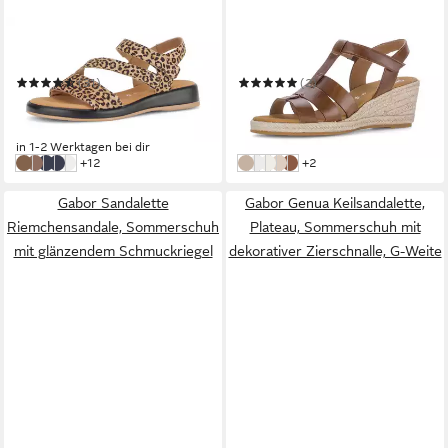
GABOR
GABOR
Rhodos Keilsandalette
Athen Keilsandalette
(31)
(2)
ab 64,74 €
ab 69,33 €
UVP
99,95 €
UVP
110,00 €
-35%
-37%
in 1-2 Werktagen bei dir
in 1-2 Werktagen bei dir
weitere Farben:
weitere Farben:
+12
+2
beige
braun
blue (36)
blau
weiß
beige
offwhite
Weiß
sage (81)
Camel
Gabor Sandalette
Gabor Genua Keilsandalette,
Riemchensandale, Sommerschuh
Plateau, Sommerschuh mit
mit glänzendem Schmuckriegel
dekorativer Zierschnalle, G-Weite