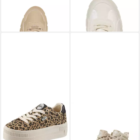
BUFFALO
BUFFALO
Buffalo VENOM MID Stiefel
Buffalo ASPHA COM -
85,90 €
VEGAN Stiefel
UVP
109,90 €
159,90 €
-22%