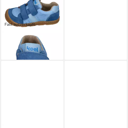
Fast ausverkauft
KOEL
KOBI W FABRICS 3.0
Barfußschuh Royal blue
89,97 €