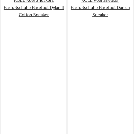
KOEL Koel Sneakers
KOEL Koel Sneaker
Barfußschuhe Barefoot Dylan II
Barfußschuhe Barefoot Danish
Cotton Sneaker
Sneaker