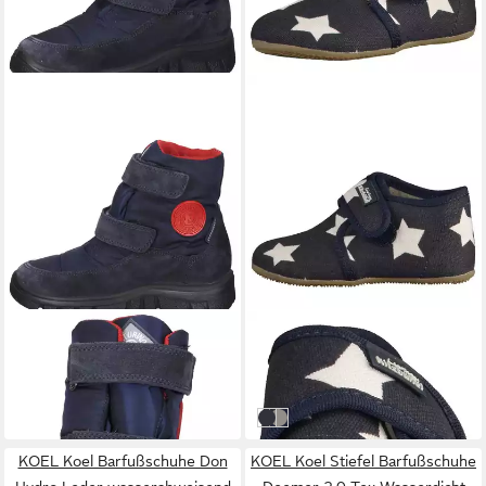
NATURINO
LIVING KITZBÜHEL
Naturino Sneaker Nylon
Hausschuhe Textil .
Sneaker
Hausschuh
109,97 €
49,97 €
Marine
Hellgrau
KOEL Koel Barfußschuhe Don
KOEL Koel Stiefel Barfußschuhe