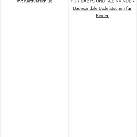
mit Klettverschluß
FÜR BABYS UND KLEINKINDER
Badesandale Badelatschen für
Kinder