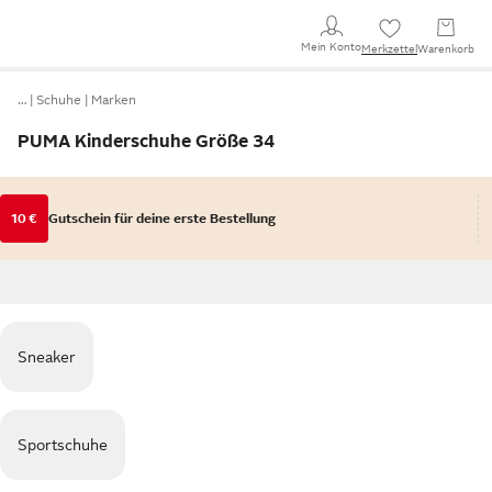
Mein Konto
Merkzettel
Warenkorb
…
Schuhe
Marken
PUMA Kinderschuhe Größe 34
10 €
Gutschein für deine erste Bestellung
Sneaker
Sportschuhe