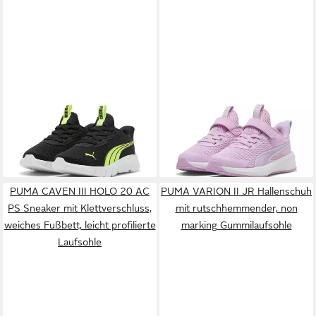
PUMA
FLEXFOCUS
PUMA
Flyer 4 Laufschuhe
SLIPTECH PS Slip-On
Kinder Sneaker
ab 30,99 €
34,95 €
Sneaker SLIPTECH™
UVP
34,95 €
Technologie: praktisches
-11%
Anziehen ohne Hände
PUMA CAVEN III HOLO 20 AC
PUMA VARION II JR Hallenschuh
PS Sneaker mit Klettverschluss,
mit rutschhemmender, non
weiches Fußbett, leicht profilierte
marking Gummilaufsohle
Laufsohle