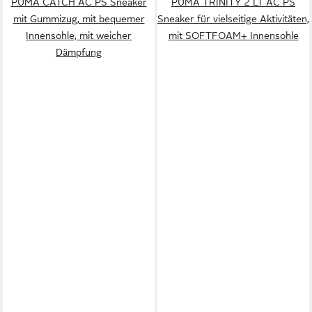
PUMA CATCH AC PS Sneaker
PUMA TRINITY 2 LT AC PS
mit Gummizug, mit bequemer
Sneaker für vielseitige Aktivitäten,
Innensohle, mit weicher
mit SOFTFOAM+ Innensohle
Dämpfung