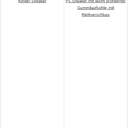
Kinder Sneaker
PS Sneaker mit leicht profilierter
Gummilaufsohle, mit
Klettverschluss