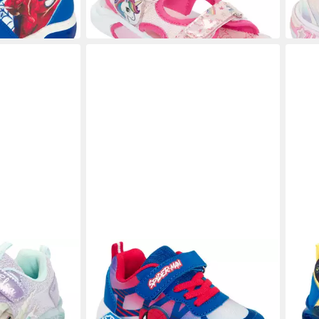
ab 3
-24%
-34%
DISNEY
DISN
cooler
SPIDERMAN Sneaker mit cooler
PAW 
Blinkfunktion
Blink
ab 33,99 €
ab 3
UVP
49,95 €
-32%
-32%