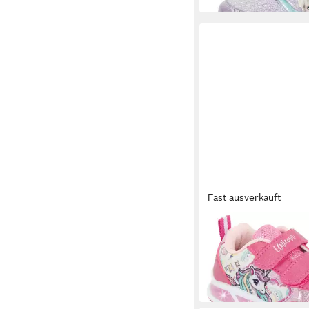
Fast ausverkauft
DISNEY
UNICORN Sneaker mit
Blinkfunktion
ab 27,99 €
UVP
34,95 €
-20%