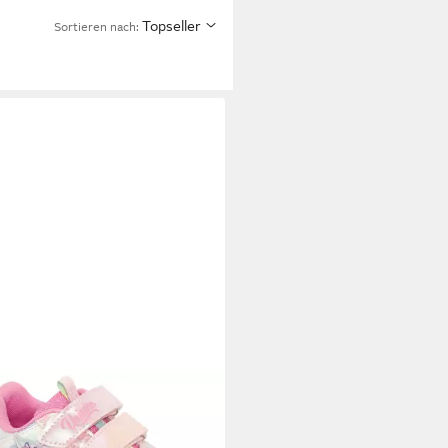
Topseller
Sortieren nach:
EY
ORN Sneaker mit cooler
funktion