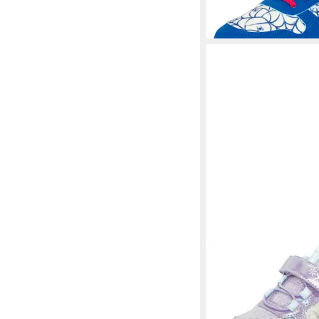
ab 27,99 €
UVP
34,95 €
-20%
DISNEY
FROZEN Sneaker mit 
Blinkfunktion
ab 37,99 €
UVP
49,95 €
-24%