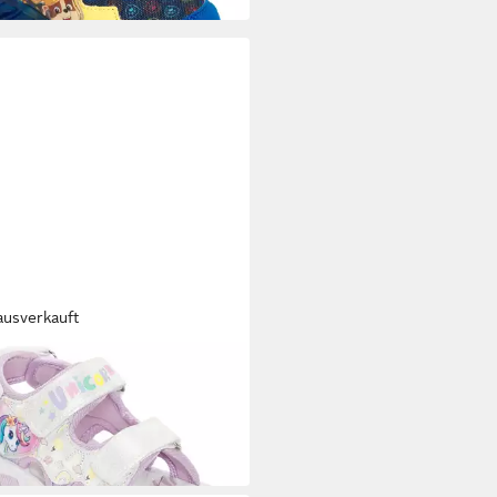
ausverkauft
EY
ORN Sandale
2,99 €
UVP
29,95 €