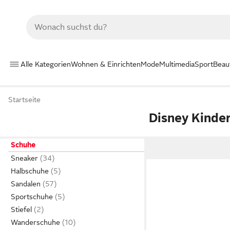
Alle Kategorien
Wohnen & Einrichten
Mode
Multimedia
Sport
Beau
Startseite
Disney Kinde
Schuhe
Sneaker
Halbschuhe
Sandalen
Sportschuhe
Stiefel
Wanderschuhe