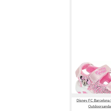
DISNEY
MINNIE Sandale
ab 21,99 €
UVP
29,95 €
-27%
Disney FC Barcelona
Outdoorsandal