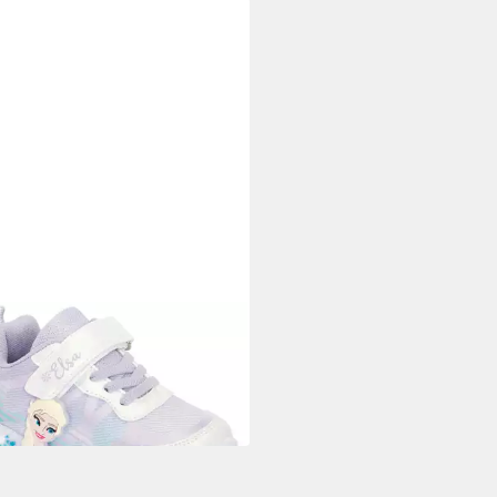
EY
EN Sneaker mit cooler
funktion
1,99 €
UVP
49,95 €