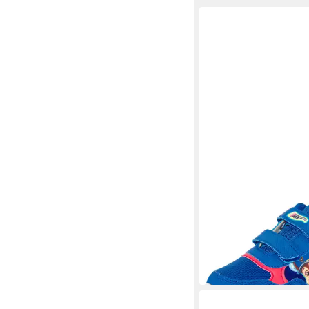
DISNEY
PAW PATROL Sneaker 
Blinkfunktion
ab 28,99 €
UVP
34,95 €
-17%