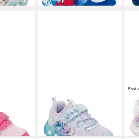
Fast 
DISNEY
DISN
 cooler
LILO & STITCH Sneaker mit cooler
UNIC
ab 2
Blinkfunktion
ab 37,99 €
UVP
49,95 €
-23%
-24%