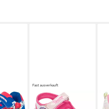
Fast ausverkauft
DISNEY
DISN
it cooler
UNICORN Sandale
UNIC
ab 18,99 €
Blink
UVP
24,95 €