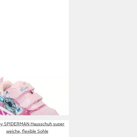
EY
 & STITCH Sneaker mit cooler
funktion
8,99 €
UVP
34,95 €
ey SPIDERMAN Hausschuh super
weiche, flexible Sohle