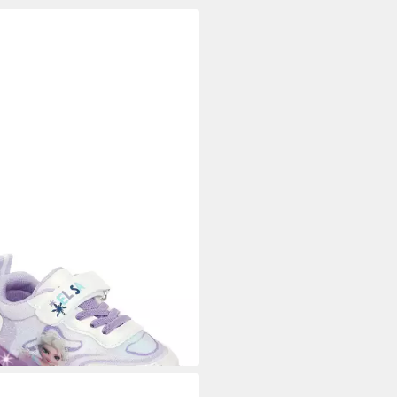
EY
EN Sneaker mit cooler
funktion
8,99 €
UVP
34,95 €