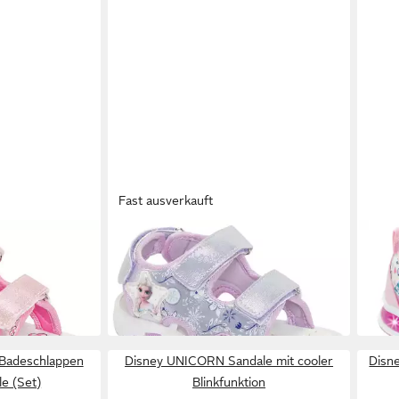
Fast ausverkauft
DISNEY
DISN
FROZEN Sandale
LILO
25,99 €
Blink
UVP
29,95 €
ab 2
-13%
-17%
 Badeschlappen
Disney UNICORN Sandale mit cooler
Disn
e (Set)
Blinkfunktion