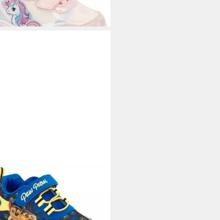
2,99 €
UVP
49,95 €
EY
PATROL Sneaker mit cooler
funktion
3,99 €
UVP
49,95 €