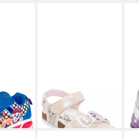
DISNEY
DISN
mit cooler
FROZEN Sandale
FROZ
ab 22,99 €
Blink
UVP
34,95 €
ab 2
-34%
-17%