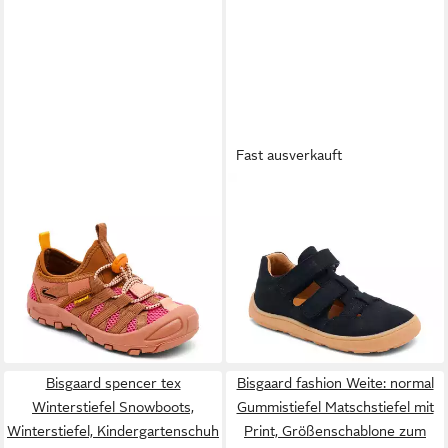
Fast ausverkauft
BISGAARD
zion Slip-On
BISGAARD
barefoot floyd
Sneaker Freizeitschuh mit
Barfußschuh Barfußschuh mit
ab 48,37 €
ab 54,47 €
Schnellverschluss,
UVP
69,95 €
Klettverschluss,
UVP
79,95 €
Größenschablone zum
-31%
Größenschablone zum
-32%
Download
Download
Bisgaard spencer tex
Bisgaard fashion Weite: normal
Winterstiefel Snowboots,
Gummistiefel Matschstiefel mit
Winterstiefel, Kindergartenschuh
Print, Größenschablone zum