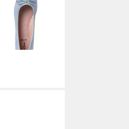
LIVER
Ballerina (1-tlg)
5 €