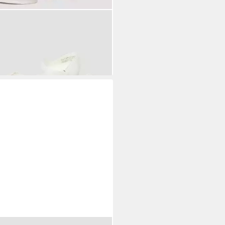
LIVER
Slipper Ballerina Ballerinas
ackleder-Optik mit Applikation
9 €