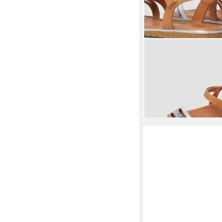
S.OLIVER
Sandalen S
Multicolor-Sandalen in
ab 29,99 €
UVP
39,99 
-25%