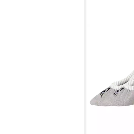
S.OLIVER
2er Pack H
15,95 €
UVP
19,95 €
-20%