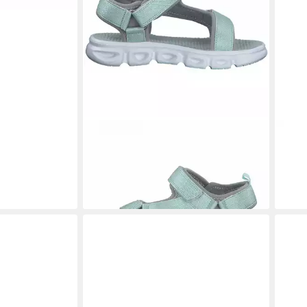
S.OLIVER
Sandalen 48204
S.O
54,8
mint/silver Riemchensandalette
49,90 €