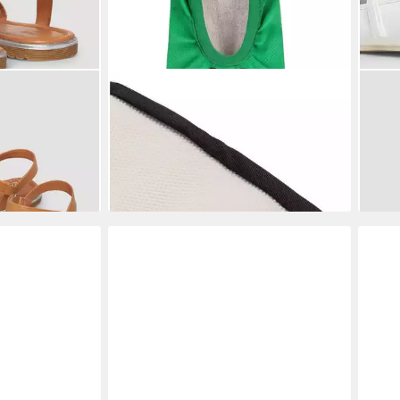
andale
S.OLIVER
1er Pack Slip-On Sneaker
S.O
12,99 €
 Metallic-Optik
UVP
15,99 €
Ball
39,9
€
-19%