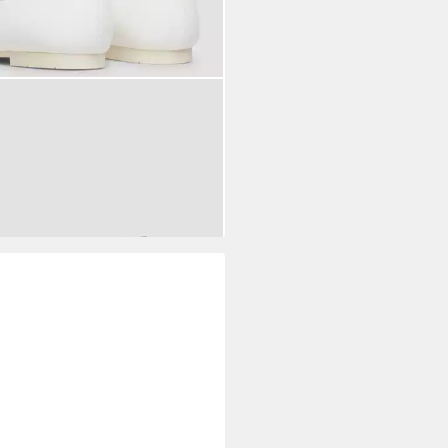
LIVER
Ballerinas Ballerina
erinas mit Klettverschluss
9 €