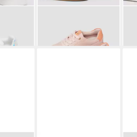
neaker
S.OLIVER
Sneakers Sneaker
S.O
chluss und
Multicolor-Sneaker in Leder-Optik
in L
49,99 €
39,9