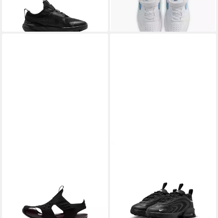
-10%
Spuren des Air Force 1, für
Kinder