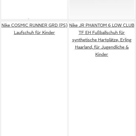
Borough Low Brand (PS)
ACAD FG/MG T Fußballschuh
49,99 €
64,99 €
Sneaker Design auf den
Außensohle für Rasenplätze,
Spuren des Air Force 1
für Kinder & Jugendliche
Nike COSMIC RUNNER GRD (PS)
Nike JR PHANTOM 6 LOW CLUB
Laufschuh für Kinder
TF EH Fußballschuh für
synthetische Hartplätze, Erling
Haarland, für Jugendliche &
Kinder