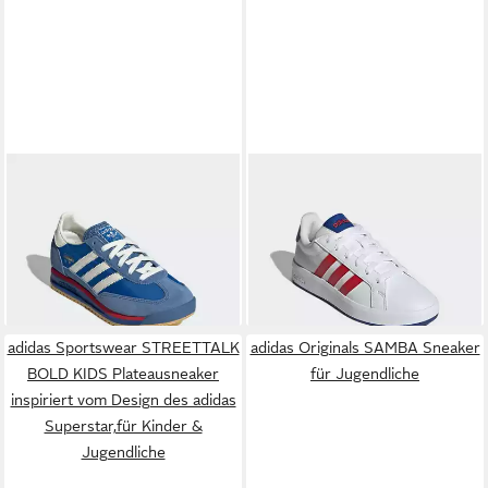
ADIDAS ORIGINALS
SL 72
ADIDAS SPORTSWEAR
RS KIDS SCHUH Sneaker
GRAND COURT 3.0 KINDER
ab 69,99 €
ab 32,99 €
UND TEENS Sneaker für
UVP
40,00 €
Kinder & Jugendliche
-18%
+17
adidas Sportswear STREETTALK
adidas Originals SAMBA Sneaker
BOLD KIDS Plateausneaker
für Jugendliche
inspiriert vom Design des adidas
Superstar,für Kinder &
Jugendliche