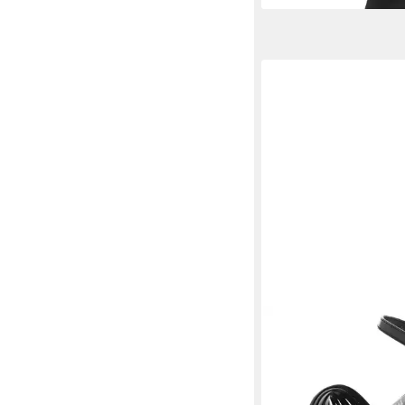
TAMARIS
Sandalette
53,35 €
UVP
59,95 €
-11%