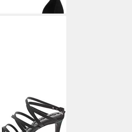
ARIS
Sandalette
5 €
UVP
59,95 €