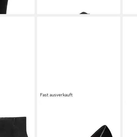
Fast ausverkauft
TOUCH-IT mit
TAMARIS
Pumps (1-tlg)
TAM
44,90 €
53,3
z Stiefelette
49,90 €
-10%
-11%