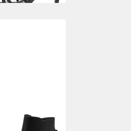
ARIS
Blockabsatz 1-25397-44
elette
5 €
UVP
69,95 €
%