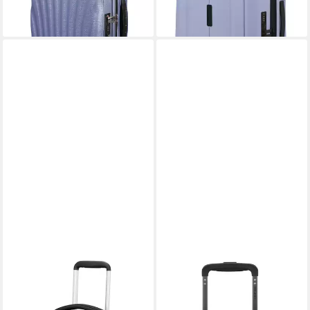
+3
SAMSONITE
SAMSONITE
Weichgepäck-Trolley
Weichgepäck-Trolley RE-LITE,
RESPARK, verschiedene
45 cm, 2 Rollen, mit