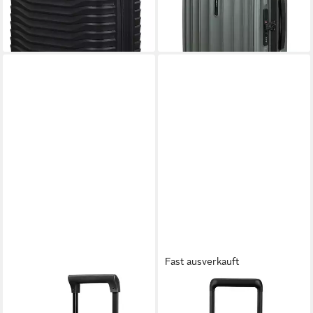
ab 169,00 €
lieferbar - in 2-3 Werktagen bei dir
Polypropylen
lieferbar - in 2-3 Werktagen bei dir
+1
Fast ausverkauft
SAMSONITE
SAMSONITE
Hartschalen-Trolley PROXIS,
Hartschalen-Trolley