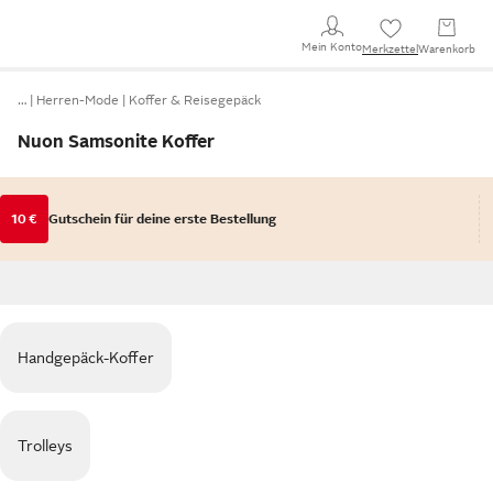
Mein Konto
Merkzettel
Warenkorb
…
Herren-Mode
Koffer & Reisegepäck
Nuon Samsonite Koffer
10 €
Gutschein für deine erste Bestellung
Handgepäck-Koffer
Trolleys