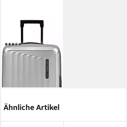
SAMSONITE
Hartschalen-Trolley NUON, 4
Rollen
(8)
ab 245,00 €
UVP
269,00 €
-9%
lieferbar - in 2-3 Werktagen bei dir
Ähnliche Artikel