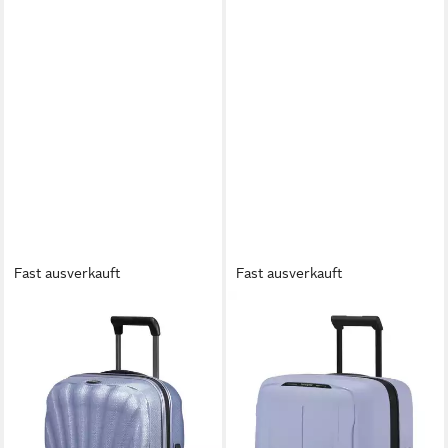
Fast ausverkauft
Fast ausverkauft
SAMSONITE
SAMSONITE
Handgepäck-Trolley C-LITE, 4
Hartschalen-Trolley ESSENS
Rollen, mit Teleskopgriff und
ZIP, 4 Rollen, aus
Soft-Touch-Tragegriffen
Polypropylen, mit
399,00 €
Volumenerweiterung
lieferbar - in 2-3 Werktagen bei dir
219,00 €
lieferbar - in 2-3 Werktagen bei dir