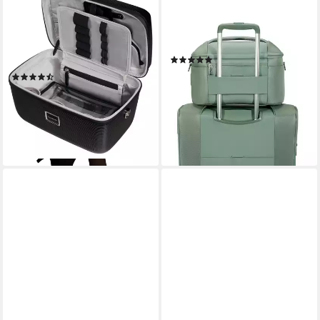
Beautycase IMAGE,
Kosmetikkoffer RE-LITE,
Kulturkoffer Kosmetikbox
Kosmetikbeutel Waschtasche
Beautybox waschbares
Kulturbeutel Beauty Case
(2)
Innenfutter
105,00 €
(7)
lieferbar - in 1-2 Werktagen bei dir
149,00 €
lieferbar - in 1-2 Werktagen bei dir