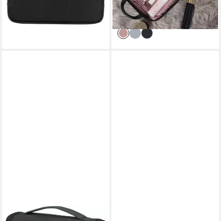
befestigbar
-41%
lieferbar - in 3-4 Werktagen bei dir