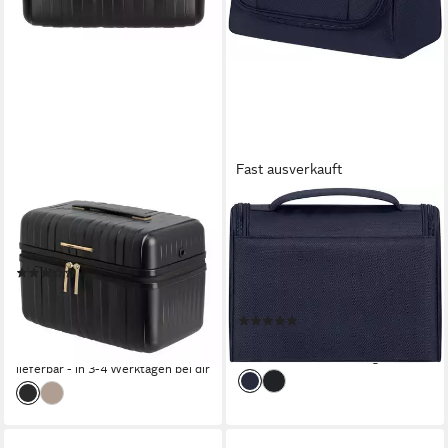
Fast ausverkauft
TRAVELITE
SAMSONITE
Beautycase BARBARA
Kulturbeutel VAYCAY,
NOVELTY Kosmetikkoffer
Kosmetiktasche
(1)
Reisekosmetiktasche Beauty-
89,96 €
UVP
129,95 €
Bag mit Tragegriff
-31%
(5)
64,95 €
lieferbar - in 1-2 Werktagen bei dir
lieferbar - in 3-4 Werktagen bei dir