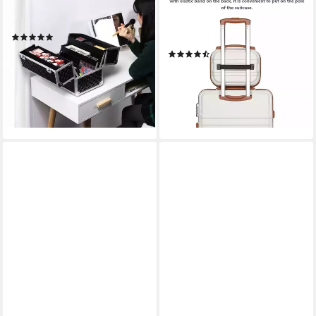
Kosmetikkoffer,
Hartschalen-Trolley mit TSA-
Schminkkoffer mit 2 Schlüssel
Schloss - Reisekoffer und
(41)
Rollkoffer in einem
39,99 €
UVP
69,99 €
(17)
ab 25,59 €
-43%
65,99 €
lieferbar - in 2-3 Werktagen bei dir
-61%
lieferbar - in 2-3 Werktagen bei dir
+10