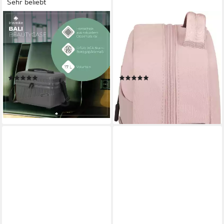
Sehr beliebt
TRAVELITE
SAMSONITE
Beautycase BALI
Kulturbeutel STACKD Toilet
Kosmetikkoffer, mit
Kit, 17 cm, Beautybox
Aufsteckfunktion und
Schminketui Kosmetikbox
Organizer – ideal für Reise
Beauty-Bag zum Aufhängen
(29)
(6)
und Alltag
44,96 €
54,95 €
lieferbar - in 4-5 Werktagen bei dir
lieferbar - in 1-2 Werktagen bei dir