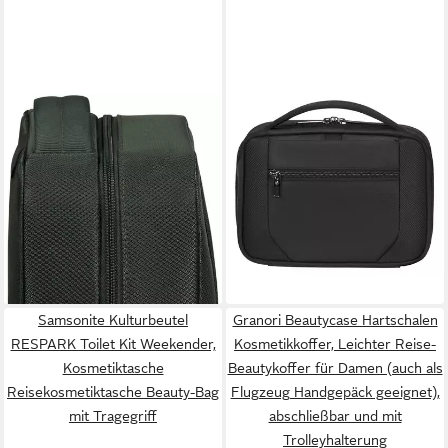
SAMSONITE
SAMSONITE
Kulturbeutel RESPARK Toilet
Kulturbeutel SPECTROLITE
Kit, 25 cm, Beauty-Bag
4.0, Kulturtasche Toilet Kit
69,00 €
Beautybox Schminketui
lieferbar - in 1-2 Werktagen bei dir
Kosmetikbox
64,95 €
lieferbar - in 1-2 Werktagen bei dir
Samsonite Kulturbeutel
Granori Beautycase Hartschalen
RESPARK Toilet Kit Weekender,
Kosmetikkoffer, Leichter Reise-
Kosmetiktasche
Beautykoffer für Damen (auch als
Reisekosmetiktasche Beauty-Bag
Flugzeug Handgepäck geeignet),
mit Tragegriff
abschließbar und mit
Trolleyhalterung