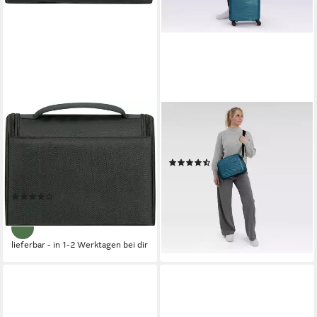
SAMSONITE
PACTASTIC
Kulturbeutel RESPARK Toilet
Beautycase Collection 02,
Kit, 26,5 cm, Beauty-Bag
Polypropylen
(6)
Beautybox Schminketui
59,95 €
Kosmetikbox zum Aufhängen
lieferbar - in 2-3 Werktagen bei dir
(1)
64,95 €
lieferbar - in 1-2 Werktagen bei dir