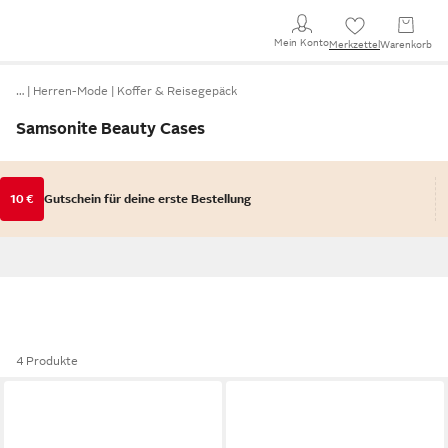
Mein Konto
Merkzettel
Warenkorb
…
Herren-Mode
Koffer & Reisegepäck
Samsonite Beauty Cases
10 €
Gutschein für deine erste Bestellung
4 Produkte