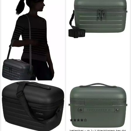
Fast ausverkauft
SAMSONITE
SAMSONITE
Beautycase STACKD Beauty
Beautycase STACKD,
Case, black, 25 cm, Beauty-
Kosmetiktasche
Bag Beautybox Schminketui
Reisekosmetiktasche Beauty-
Kosmetikbox
Bag geräumig und praktisch
(2)
(2)
129,00 €
129,00 €
lieferbar - in 1-2 Werktagen bei dir
lieferbar - in 1-2 Werktagen bei dir