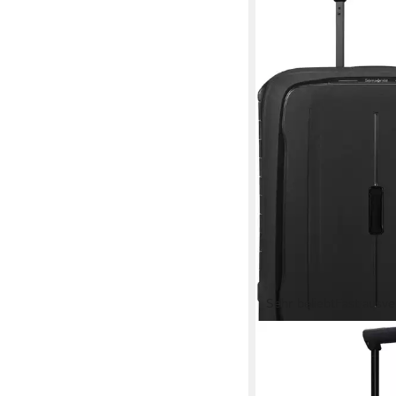
Sehr beliebt
Fast ausve
SAMSONITE
Hartschalen-Trolley 
verschiedene Größen 
ab 199,00 €