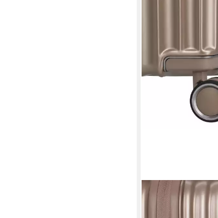
TRAVELITE
Trolleyset PAROS 3-te
409,85 €