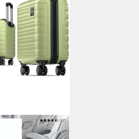
ELY
(82)
er Polycarbonat Handgepäck
r 45x36x20cm - für Easyjet etc