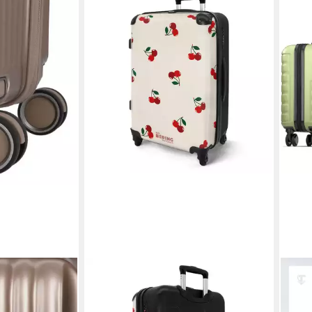
NOBORINGSUITCASES.COM©
TRAV
ilig
Hartschalen-Trolley mit leuchtende
Koff
Räder - Beigefarbener Hintergrund
Koffe