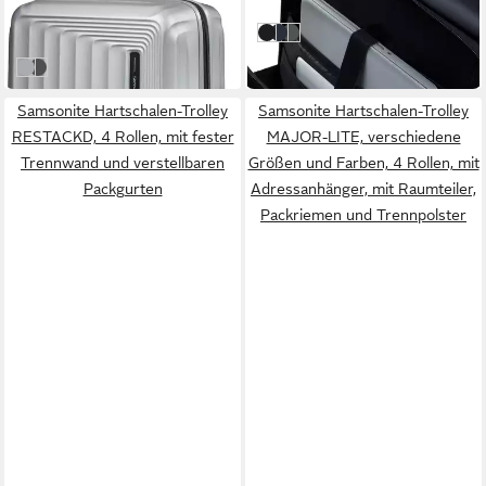
UVP
269,00 €
in 2-4 Werktagen bei dir
-9%
black
midnight blu
sage khaki
in 2-4 Werktagen bei dir
Matt Silver
Matt Graphite
Samsonite Hartschalen-Trolley
Samsonite Hartschalen-Trolley
RESTACKD, 4 Rollen, mit fester
MAJOR-LITE, verschiedene
Trennwand und verstellbaren
Größen und Farben, 4 Rollen, mit
Packgurten
Adressanhänger, mit Raumteiler,
Packriemen und Trennpolster