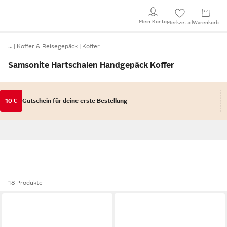
Mein Konto
Merkzettel
Warenkorb
…
Koffer & Reisegepäck
Koffer
Samsonite Hartschalen Handgepäck Koffer
10 €
Gutschein für deine erste Bestellung
18 Produkte