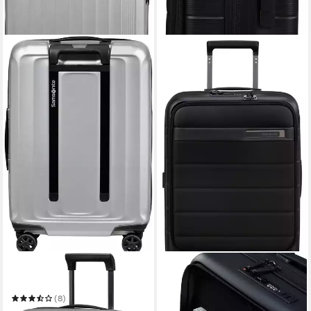
SAMSONITE
SAMSONITE
Hartschalen-Trolley NUON
Hartschalen-Trolley
NEOPOD 55/23 EXP
(8)
279,00 €
ab 245,00 €