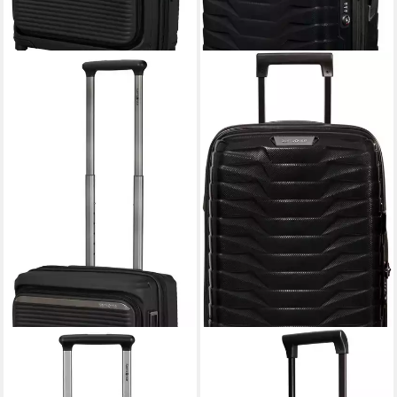
SAMSONITE
SAMSONITE
Hartschalen-Trolley
Hartschalen-Trolley PROXIS,
PARALUX, verschiedene
verschiedene Größen und