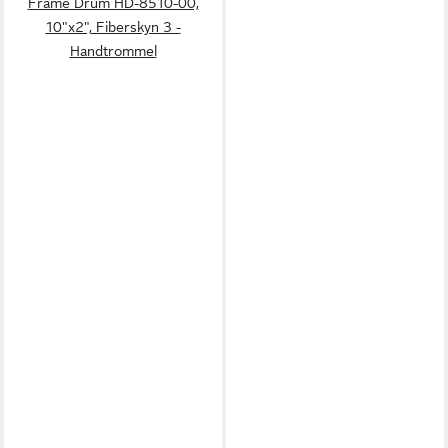
Frame Drum HD-8510-00,
10"x2", Fiberskyn 3 -
Handtrommel