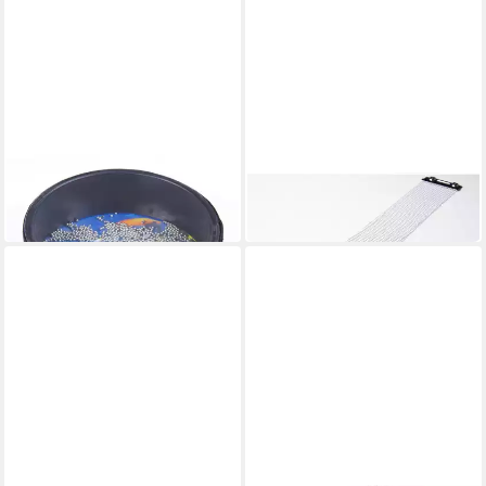
FAME
FAME
Trommel
Snare Drum
10,90 €
3,90 €
in 2-3 Werktagen bei dir
in 2-3 Werktagen bei dir