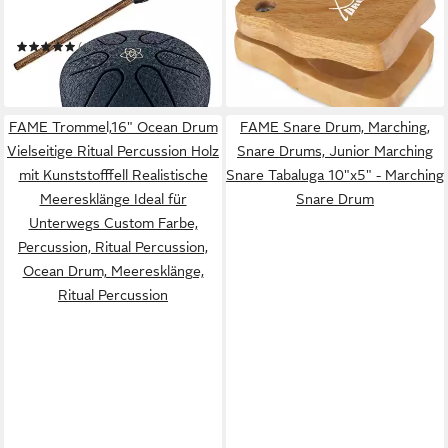
Steel Tongue Drum Meinl
Cajon CK-S - Cajon
Sonic Energy Pocket Tongue
Kastagnette aus Holz, Small
13,89 €
Drum Venus Blume
(1)
in 2-3 Werktagen bei dir
32,90 €
in 2-3 Werktagen bei dir
FAME Trommel,16" Ocean Drum
FAME Snare Drum, Marching,
Vielseitige Ritual Percussion Holz
Snare Drums, Junior Marching
mit Kunststofffell Realistische
Snare Tabaluga 10"x5" - Marching
Meeresklänge Ideal für
Snare Drum
Unterwegs Custom Farbe,
Percussion, Ritual Percussion,
Ocean Drum, Meeresklänge,
Ritual Percussion