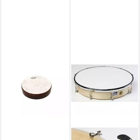
REMO
Handtrommel,Frame Drum
HD-8508-00 8"x2" Fiberskyn