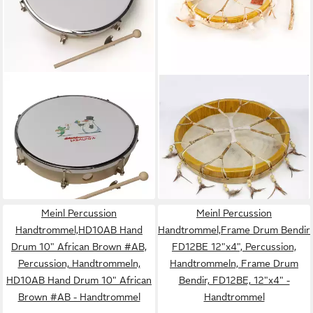
FAME
TERRÉ
Handtrommel, Percussion,
Handtrommel,Schamanentromm
Handtrommeln, Tabaluga
40 cm mit Aufdruck,
Frame Drum Handtrommel
Percussion, Handtrommeln,
10" - Handtrommel
Schamanentrommel 40 cm
11,90 €
91,80 €
mit Aufdruck - Handtrommel
lieferbar - in 3-4 Werktagen bei dir
lieferbar - in 3-4 Werktagen bei dir
Meinl Percussion
Meinl Percussion
Handtrommel,HD10AB Hand
Handtrommel,Frame Drum Bendir
Drum 10" African Brown #AB,
FD12BE 12"x4", Percussion,
Percussion, Handtrommeln,
Handtrommeln, Frame Drum
HD10AB Hand Drum 10" African
Bendir, FD12BE, 12"x4" -
Brown #AB - Handtrommel
Handtrommel