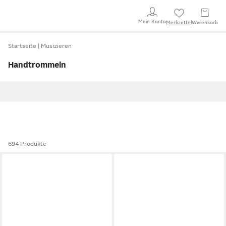
Mein Konto
Merkzettel
Warenkorb
Startseite
Musizieren
Handtrommeln
694 Produkte