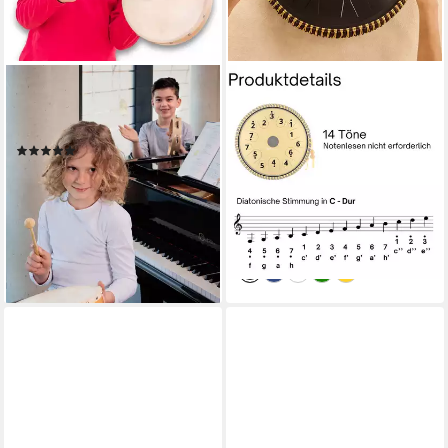
BETZOLD
SONODRUM
Handtrommel Tamburin für
Steel Tongue Drum
musikalische Früherziehung
"Exclusive", C-Dur, 38 cm, 14
(1)
Zungen inkl. Liederbuch und
16,40 €
Tragetasche
lieferbar - in 3-4 Werktagen bei dir
299,95 €
UVP
499,95 €
-40%
lieferbar - in 2-3 Werktagen bei dir