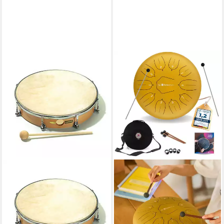
SONOR
Handtrommel,Hand Drum CG
THD 8 N 8" Naturfell,
Percussion, Handtrommeln,
Hand Drum CG THD 8 N, 8",