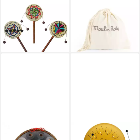
SIMANDRA
MOULIN ROTY
Handtrommel
Trommel Große
Schütteltrommel Meditation
Zungentrommel blau 11 Töne
Drehtrommel
Ø24 cm mit Notenheft, ab 3
(1)
Jahren
15,90 €
99,90 €
lieferbar - in 4-5 Werktagen bei dir
lieferbar - in 2-3 Werktagen bei dir