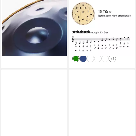
Handtrommel 22-Zoll-
Steel Tongue Drum
Handpan-Trommel (Stahl-
Zungentrommel "Premium",
Perkussionsinstrument) in
C-Dur, 35,5 cm, 15 Zungen
Blau, 12 Töne
inkl. Tragetasche
(3)
328,00 €
378,00 €
229,95 €
UVP
399,95 €
-13%
-43%
lieferbar - in 4-5 Werktagen bei dir
lieferbar - in 2-3 Werktagen bei dir
+2