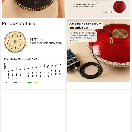
SONODRUM
SONODRUM
Steel Tongue Drum
Steel Tongue Drum
"Exclusive", C-Dur, 38 cm, 14
Zungentrommel "Meditation"
Zungen inkl. Liederbuch und
mit Pickup & Holzkörper, 15
Tragetasche
Töne C-Dur
299,95 €
449,95 €
UVP
499,95 €
UVP
599,95 €
-40%
-25%
lieferbar - in 2-3 Werktagen bei dir
lieferbar - in 2-3 Werktagen bei dir