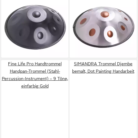
FINE LIFE PRO
FINE LIFE PRO
Handtrommel Handpan-
Handtrommel Handpan-
Trommel (Stahl-Percussion-
Trommel (Stahl-Percussion-
Instrument) – 9 Töne,
Instrument)
264,00 €
einfarbig
lieferbar - in 4-5 Werktagen bei dir
229,00 €
264,00 €
-13%
lieferbar - in 4-5 Werktagen bei dir
Fine Life Pro Handtrommel
SIMANDRA Trommel Djembe
Handpan-Trommel (Stahl-
bemalt, Dot Painting Handarbeit
Percussion-Instrument) – 9 Töne,
einfarbig Gold