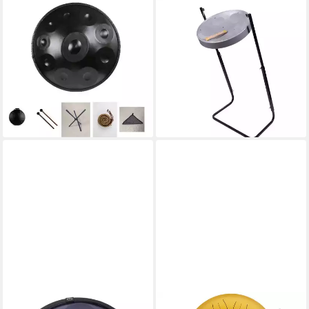
FINE LIFE PRO
FINE LIFE PRO
Handtrommel Handpan-
Handtrommel Handgefertigte
Trommel (Stahl-Percussion-
16-Zoll-Steel-Tongue-Drum
Instrument) – 10 Töne,
(Trinidad-Stil)
283,00 €
einfarbig
lieferbar - in 4-5 Werktagen bei dir
280,00 €
323,00 €
-13%
lieferbar - in 4-5 Werktagen bei dir