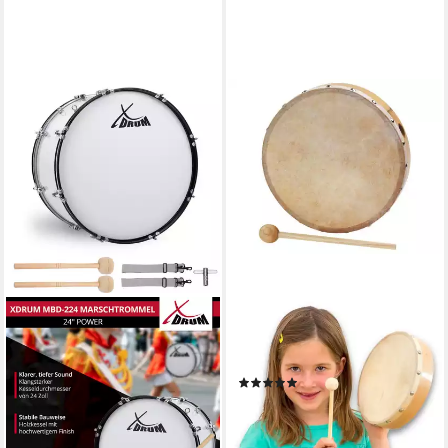
BETZOLD
Handtrommel Tamburin für
musikalische Früherziehung
(1)
15,40 €
lieferbar - in 3-4 Werktagen bei dir