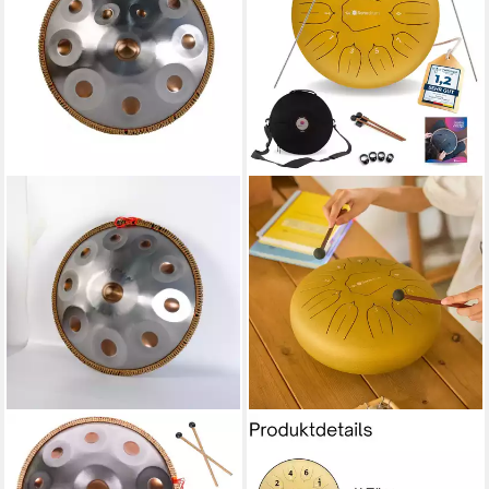
FINE LIFE PRO
SONODRUM
Handtrommel Handpan-
Steel Tongue Drum C - Dur,
Trommel (Stahl-Percussion-
Zungentrommel 30 cm groß