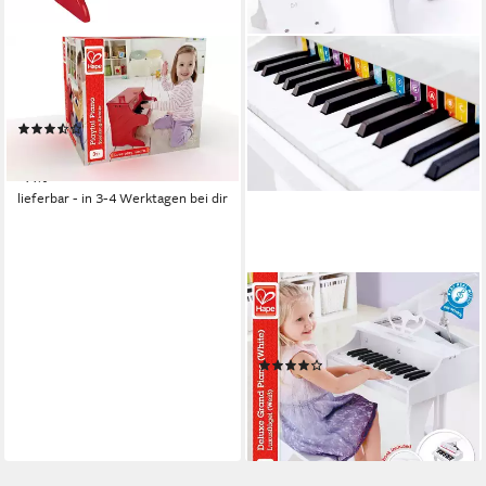
HAPE
Spielzeug-Musikinstrument
Spielzeugklavier
(3)
71,50 €
UVP
79,99 €
-11%
lieferbar - in 3-4 Werktagen bei dir
HAPE
Spielzeug-Musikinstrument
Luxusflügel, weiß
(4)
140,23 €
UVP
199,99 €
-30%
lieferbar - in 3-4 Werktagen bei dir