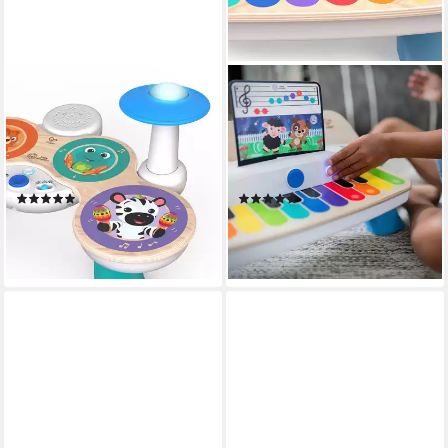
HAPE
HAPE
Spielzeug-Musikinstrument
Spielzeug-Musikinstrument
Baby Einstein, Together in
Baby Einstein, Together in
Tune Drums™, Connected
Tune Piano™ Connected
Magic Touch™
Magic Touch™
(3)
(1)
ab 34,18 €
ab 32,92 €
UVP
44,99 €
UVP
44,99 €
-24%
-27%
lieferbar - in 3-4 Werktagen bei dir
lieferbar - in 3-4 Werktagen bei dir