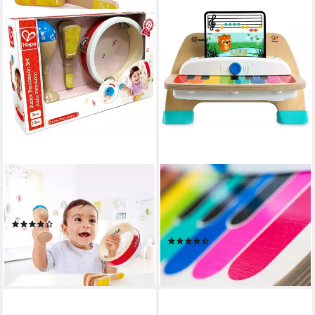
HAPE
BABY EINSTEIN
Spielzeug-Musikinstrument
Spielzeug-Musikinstrument
Junior Perkussion Set
Touch-Klavier, mit interaktiver
(10)
Elektronik-Tastatur
16,52 €
UVP
22,99 €
(12)
ab 44,59 €
-28%
lieferbar - in 7-9 Werktagen bei dir
lieferbar - in 3-4 Werktagen bei dir