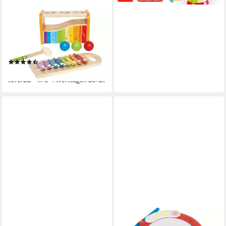
HAPE
Spielzeug-Musikinstrument
Xylophon, Xylophon und
Hammerspiel
(48)
ab 28,56 €
lieferbar - in 3-4 Werktagen bei dir