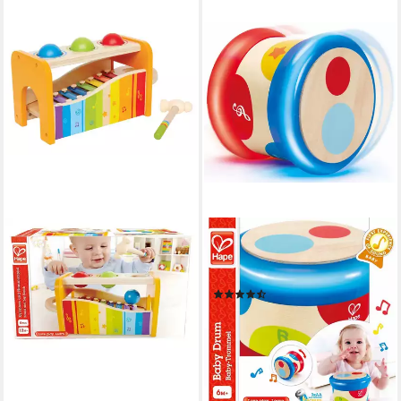
HAPE
Spielzeug-Musikinstrument
Baby-Trommel
(17)
ab 22,30 €
UVP
29,99 €
-26%
lieferbar - in 3-4 Werktagen bei dir