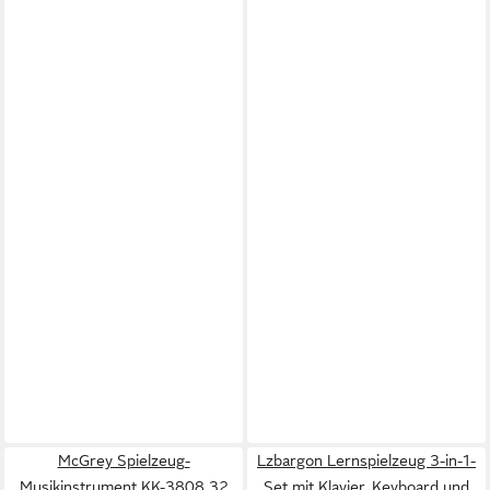
McGrey Spielzeug-
Lzbargon Lernspielzeug 3-in-1-
Musikinstrument KK-3808 32
Set mit Klavier, Keyboard und