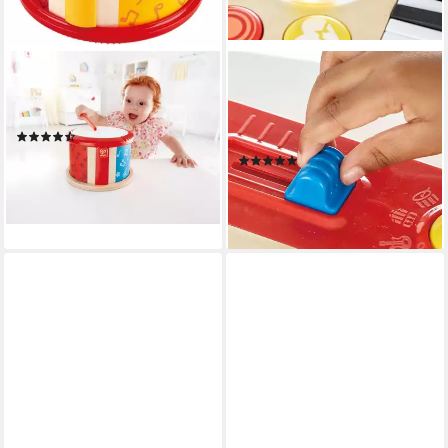
HAPE
HAPE
Spielzeug-Musikinstrument
Spielzeug-Musikinstrument
Doppelseitige Kinder Trommel
DJ-Mischpult, mit Licht &
(7)
Sound
ab 19,63 €
(1)
lieferbar - in 3-4 Werktagen bei dir
32,57 €
UVP
44,99 €
-28%
lieferbar - in 3-4 Werktagen bei dir