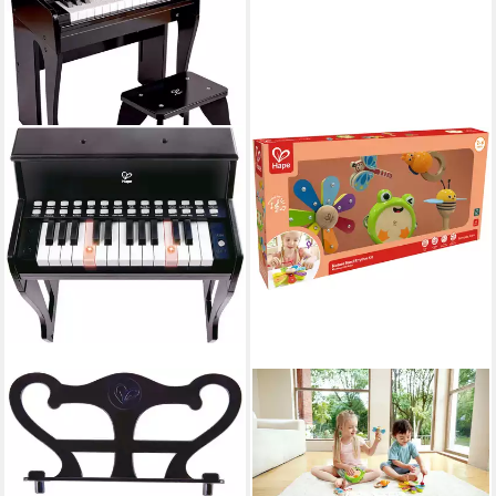
HAPE
HAPE
Spielzeug-Musikinstrument
Spielzeug-Musikinstrument
Leuchttasten-Piano mit
Rhythmus-Kit Natur, (Set)
29,99 €
Hocker
lieferbar - in 3-4 Werktagen bei dir
124,95 €