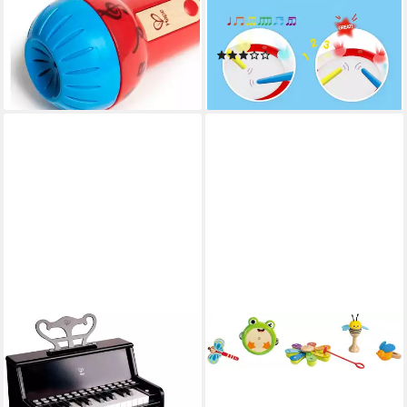
E0337 Echo-Mikrofon
Lern-Spiel-Trommel, mit Licht
10,99 €
& Sound
lieferbar - in 3-4 Werktagen bei dir
(2)
23,20 €
lieferbar - in 3-4 Werktagen bei dir