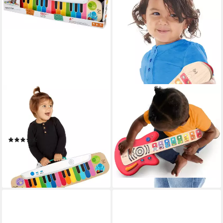
BABY EINSTEIN
HAPE
Spielzeug-Musikinstrument
Spielzeug-Musikinstrument
Magisches Touch Keyboard,
Baby-Einstein, Together in
mit Licht & Sound
Tune Guitar™, Connected
(5)
Magic Touch™
ab 47,49 €
ab 32,07 €
UVP
44,99 €
lieferbar - in 3-4 Werktagen bei dir
-29%
lieferbar - in 3-4 Werktagen bei dir