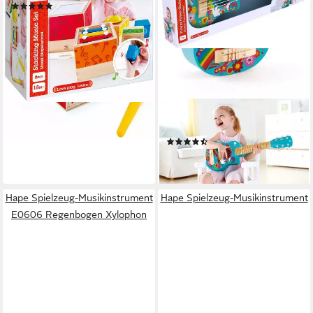
(10)
ab 30,34 €
lieferbar - in 3-4 Werktagen bei dir
HAPE
Gitalele Gitalele Flower Power
(20)
44,99 €
lieferbar - in 3-4 Werktagen bei dir
Hape Spielzeug-Musikinstrument
Hape Spielzeug-Musikinstrument
E0606 Regenbogen Xylophon