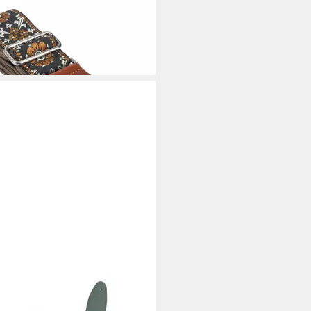
rrengurt
0 €
 Werktagen bei dir
rrengurt