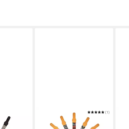
ORTEGA GUITARS
(1)
ORTE
ND SERIES
Gitarrengurt WORLD SERIES
Gita
16,90 €
16,9