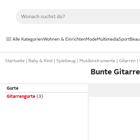
Alle Kategorien
Wohnen & Einrichten
Mode
Multimedia
Sport
Beau
Startseite
Baby & Kind
Spielzeug
Musikinstrumente
Gitarren
Bunte Gitarr
Gurte
Gitarrengurte