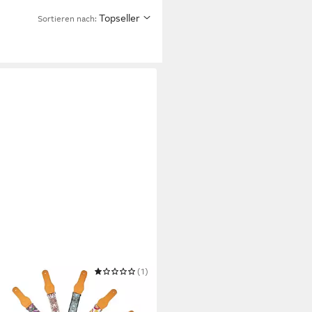
Topseller
Sortieren nach:
GA GUITARS
(1)
rrengurt CREATIVE SERIES
0 €