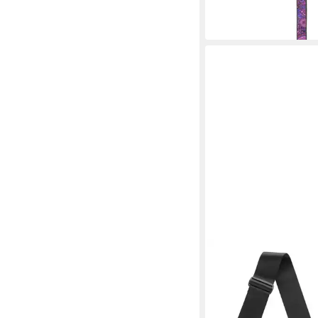
IBANEZ
Gitarrengurt
17,60 €
in 2-3 Werktagen bei dir