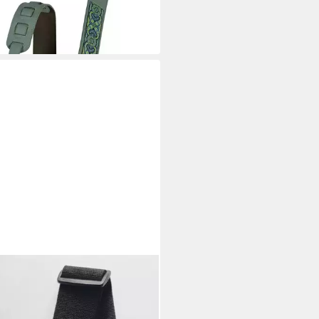
0 €
 Werktagen bei dir
SIC
rengurt PI‑Music Nylon
rengurt, leicht & robust
 €
4,49 €