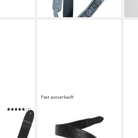
-22%
in 2-3
Fast ausverkauft
(2)
FAME
IBAN
Gitarrengurt
Gita
14,50 €
Desig
in 2-3 Werktagen bei dir
ab 1
in 4-5