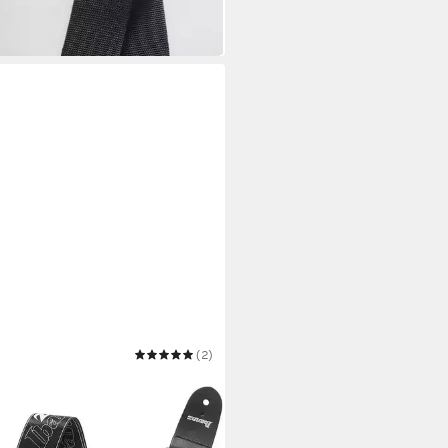
 Werktagen bei dir
EZ
(2)
rrengurt Ibanez GSD50-P6
n Guitar Strap
5,90 €
 Werktagen bei dir