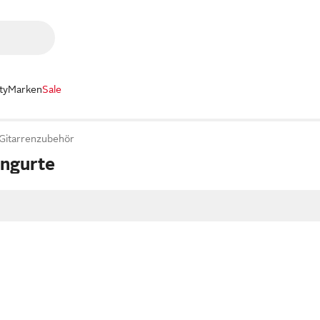
ty
Marken
Sale
Gitarrenzubehör
engurte