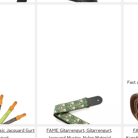
Fast 
FAME
FAME
 SERIES
Gitarrengurt
Gita
12,50 €
13,9
in 2-3 Werktagen bei dir
in 2-3
sic Jacquard Gurt
FAME Gitarrengurt, Gitarrengurt,
FA
ngurt
Jacquard Muster, Nylon Material
Kunst