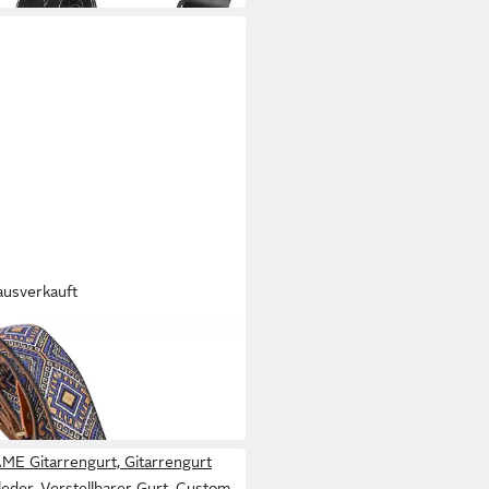
ausverkauft
rrengurt
0 €
 Werktagen bei dir
ME Gitarrengurt, Gitarrengurt
leder, Verstellbarer Gurt, Custom-