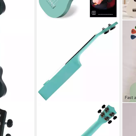
Fast 
CLASSIC CANTABILE
PI-M
zert Ukulelen,
Ukulele Sopranukulele (Ukulele, Uke,
Ukul
le Green -
15 Bünde, leichtgängige
grün
Gitarrenmechanik), Spar-Set
Tasc