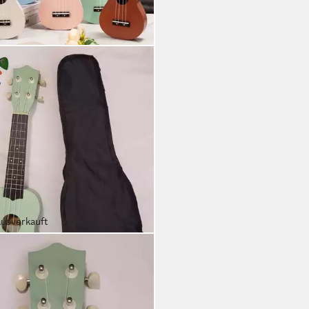
ausverkauft
USIC
ele pi-music Sopran Ukulele Set
, Sopran, Set, komplett mit
he und 3 Plektren