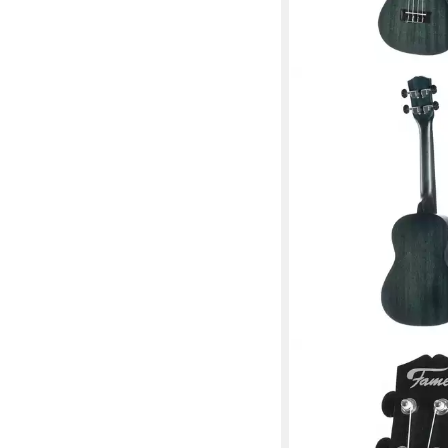
FAME
Ukulele, Ukulelen, Kon
Deluxe Concert Ukule
Konzert Ukulele