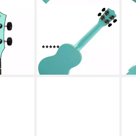
CLASSIC CANTABILE
CLAS
kulele,
Ukulele Sopranukulele (Ukulele, Uke,
Ukul
im Roundback-
15 Bünde, leichtgängige
15 B
Gitarrenmechanik), Spar-Set
Gita
25,8
inklusive Gigbag
liefe
(1)
en bei dir
36,20 €
lieferbar - in 2-3 Werktagen bei dir
+3