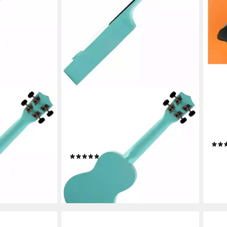
CLASSIC CANTABILE
CLAS
(Ukulele, Uke,
Ukulele Sopranukulele (Ukulele, Uke,
Ukul
ge
15 Bünde, leichtgängige
Gesa
mplett Set, Set
Gitarrenmechanik), Spar-Set
Desi
len-Schule
inklusive Ukulele-Schule
21,8
(1)
liefe
27,20 €
en bei dir
lieferbar - in 2-3 Werktagen bei dir
+3