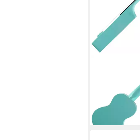
CLASSIC CANTABILE
Ukulele Sopranukulele 
15 Bünde, leichtgängi
Gitarrenmechanik), Ko
inkl. Gigbag und Ukule
36,50 €
lieferbar - in 2-3 Werktag
+3