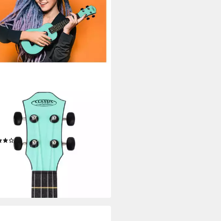
SIC CANTABILE
ele OV-4, Sopranukulele,
mtlänge: 54 cm im Roundback-
gn
(1)
9 €
rbar - in 2-3 Werktagen bei dir