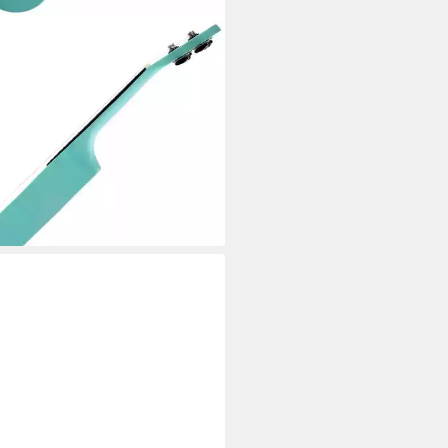
SIC CANTABILE
ele Sopranukulele (Ukulele, Uke,
ünde, leichtgängige
rrenmechanik)
0 €
rbar - in 2-3 Werktagen bei dir
+3