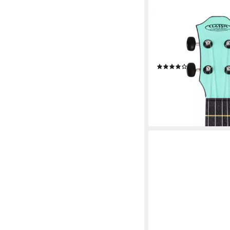
CLASSIC CANTABILE
Ukulele OV-4, Sopranu
Gesamtlänge: 54 cm 
Design
(1)
21,89 €
lieferbar - in 2-3 Werktag