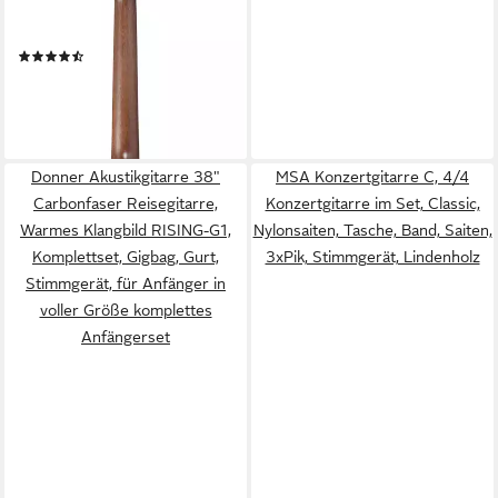
Natural, Grand Concert,
Ibanez Undersaddle
(3)
Tonabnehmer mit AEQ-2T
171,72 €
Preamp
lieferbar - in 3-4 Werktagen bei dir
Donner Akustikgitarre 38"
MSA Konzertgitarre C, 4/4
Carbonfaser Reisegitarre,
Konzertgitarre im Set, Classic,
Warmes Klangbild RISING-G1,
Nylonsaiten, Tasche, Band, Saiten,
Komplettset, Gigbag, Gurt,
3xPik, Stimmgerät, Lindenholz
Stimmgerät, für Anfänger in
voller Größe komplettes
Anfängerset