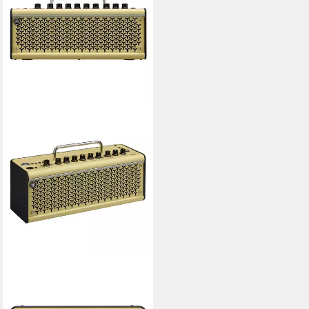
YAMAHA
E-Gitarre Yamaha THR 10 IIW
469,00 €