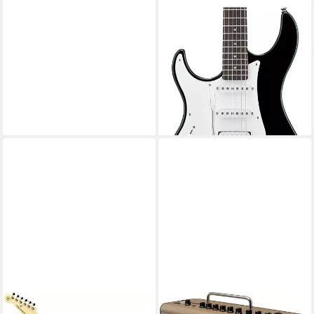
YAMAHA
E-Gitarre Yamaha Pacifica
112JL BL Black, ST,
Linkshänder E-Gitarre für
Einsteiger
257,00 €
UVP
330,00 €
-22%
lieferbar - in 2-3 Werktagen bei dir