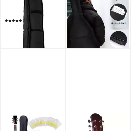
mit EQ und Cutaway, Gitarre
Gitarre Cutaway 41 Zoll MBG-
im Set mit Tasche, Band,
01, Für Anfänger,Vollgröße
(2)
Pleks, Stimmmgerät und
99,99 €
UVP
159,99 €
(9)
Kabel
79,99 €
-38%
lieferbar - in 2-3 Werktagen bei dir
lieferbar - in 5-6 Werktagen bei dir