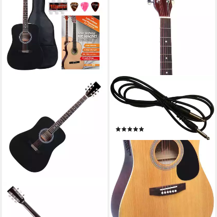
MSA
Akustikgitarre 4/4 Western
Gitarre mit Tonabnehmer und
aktiver Elektronik - Cutaway
(4)
79,99 €
lieferbar - in 2-3 Werktagen bei dir
CLASSIC CANTABILE
Westerngitarre WS-10
Akustikgitarre für Anfänger &