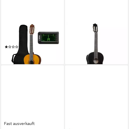
YAMAHA
YAMAHA
Konzertgitarre Yamaha C 40
Konzertgitarre Yamaha C 40
Standard Pack
BLK
(1)
155,00 €
189,00 €
lieferbar - in 2-3 Werktagen bei dir
lieferbar - in 2-3 Werktagen bei dir
Fast ausverkauft