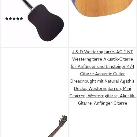
Fortgeschrittene,
Dreadnought, Starter-Set,
(1)
Inkl. Tasche, Plektren, Ersatz-
99,90 €
Saiten und Stimmpfeife
lieferbar - in 2-3 Werktagen bei dir
J & D Westerngitarre, AG-1 NT
Westerngitarre Akustik-Gitarre
für Anfänger und Einsteiger 4/4
Gitarre Acoustic Guitar
Dreadnought mit Natural Agathis
Decke, Westerngitarren, Mini
Gitarren, Westerngitarre, Akustik-
Gitarre, Anfänger Gitarre