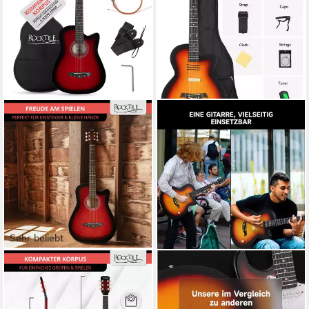
Sehr beliebt
ROCKTILE
MOUKEY
Westerngitarre WSD-5C Slim
Akustikgitarre BCC-100
Line Akustikgitarre Set -
Westerngitarre elektrisch