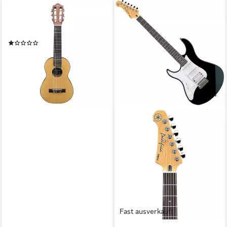
YAMAHA
Ukulele Yamaha Guitalele GL-1
Natural
(1)
97,00 €
lieferbar - in 2-3 Werktagen bei dir
Fast ausverkauft