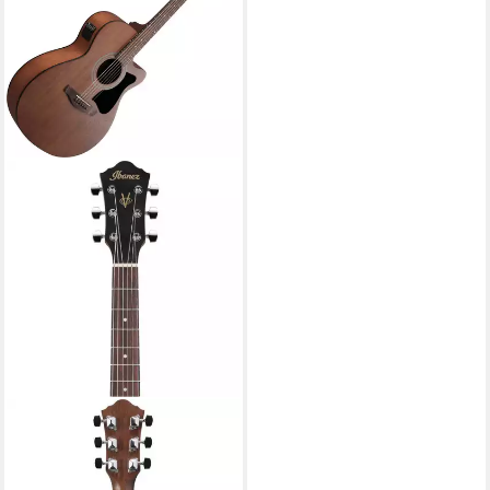
IBANEZ
Westerngitarre VC44CE-OPN
Weathered Open Pore