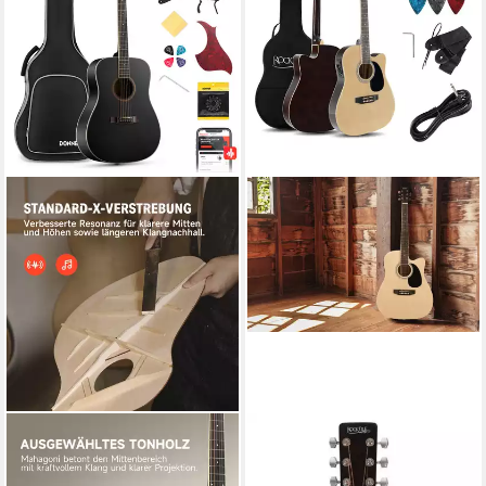
DONNER
ROCKTILE
Akustikgitarre Akustikgitarre
Westerngitarre WSD-8CE-NT
in voller Größe 41 Zoll DAG-
Slim Line Westerngitarren Set