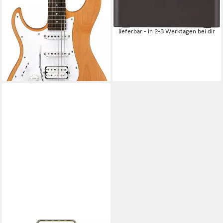
112JL YNS Lefthand E-Gitarre
WL
589,00 €
Yellow Natural Satin, ST, E-
lieferbar - in 2-3 Werktagen bei dir
Gitarre für Linkshänder
269,00 €
UVP
330,00 €
-18%
lieferbar - in 2-3 Werktagen bei dir