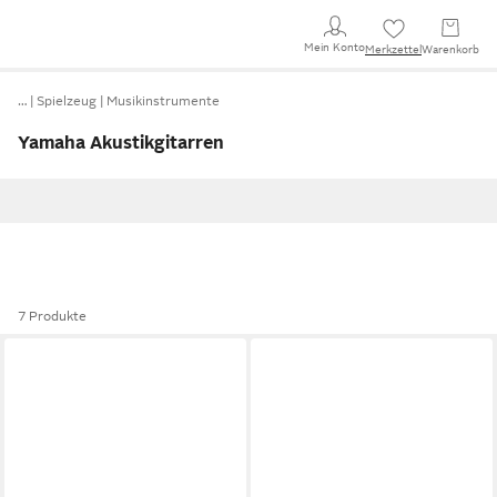
Mein Konto
Merkzettel
Warenkorb
…
Spielzeug
Musikinstrumente
Yamaha Akustikgitarren
7 Produkte