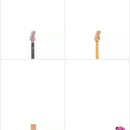
IBANEZ
SQUIER
E-Gitarre
E-Gitarre
1.679,40 €
484,92 €
in 4-5 Werktagen bei dir
in 4-5 Werktagen bei dir
GRETSCH
CLASSIC CANTABILE