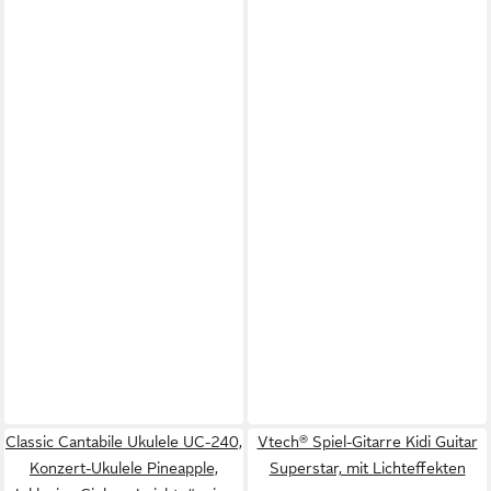
Classic Cantabile Ukulele UC-240,
Vtech® Spiel-Gitarre Kidi Guitar
Konzert-Ukulele Pineapple,
Superstar, mit Lichteffekten