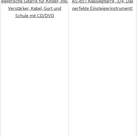
elektrische Gitarre für Kinder, inkl.
AS-851 Klassikgitarre, 3/4, Das
Verstärker, Kabel, Gurt und
perfekte Einsteigerinstrument!
Schule mit CD/DVD