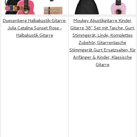
in 3-4 Werktagen bei dir
weitere Farben:
+1
pink
blau
sunburst
rot
natur getönt
Duesenberg Halbakustik-Gitarre,
Moukey Akustikgitarre Kinder
Julia Catalina Sunset Rose -
Gitarre 38" Set mit Tasche, Gurt,
Halbakustik Gitarre
Stimmgerät, Linde, Komplettes
Zubehör, Gitarrentasche
Stimmgerät Gurt Ersatzsaiten, für
Anfänger & Kinder, Klassische
Gitarre