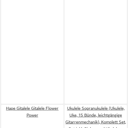
Hape Gitalele Gitalele Flower
Ukulele Sopranukulele (Ukulele,
Power
Uke, 15 Bünde, leichtgängige
Gitarrenmechanik), Komplett Set,