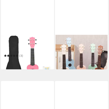
VIDAXL
PI-MUSIC
Ukulele Sopran-Ukulele-Set
Ukulele pi-music Sopran
mit Tasche für Kinder Rosa
Ukulele Set rose
29,90 €
23"
(3)
in 4-5 Werktagen bei dir
53,99 €
in 6-7 Werktagen bei dir