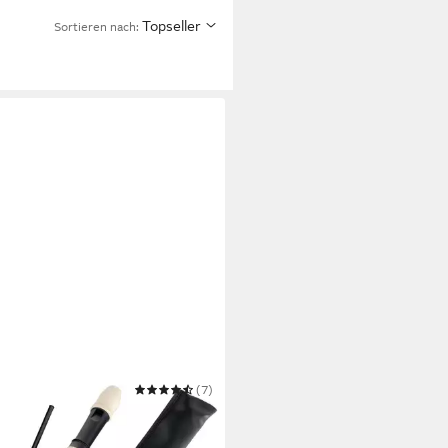
Topseller
Sortieren nach:
SIC CANTABILE
(7)
flöte Stellina Sopranblockflöte
0 €