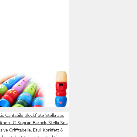
DRUM
kflöte keepdrum KFL1RD Flöte
olz für Kinder Rot
0 €
 Werktagen bei dir
ic Cantabile Blockflöte Stella aus
Ahorn C-Sopran Barock, Stella Set,
usive Grifftabelle, Etui, Korkfett &