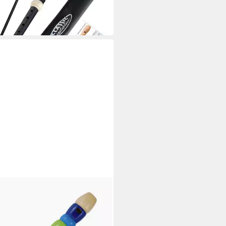
 Werktagen bei dir
flöte Blockflöte Regenbogen
5 €
 Werktagen bei dir