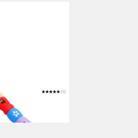
DRUM
(1)
kflöte keepdrum Kinder-Flöte
olz Lila
0 €
 Werktagen bei dir