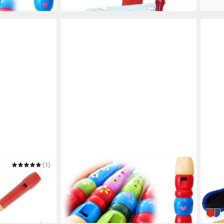
(1)
KEEPDRUM
CLAS
opran
Blockflöte keepdrum KFL1RD Flöte
Block
nholz mit Kopf
aus Holz für Kinder Rot
Ahorn
13,90 €
23,8
in 3-4 Werktagen bei dir
in 3-4
Rot
Bla