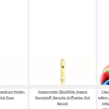
VOGGENREITER
KEEP
 KFL2YW Flöte
Blockflöte Voggys Kunststoff,
Bloc
lb
Barocke Griffweise, Weiß
aus H
15,50 €
13,9
in 2-3 Werktagen bei dir
in 3-4
eepdrum Kinder-
Voggenreiter Blockflöte Voggys
Class
Pink Rosa
Kunststoff, Barocke Griffweise, Rot
edlem 
Barock
Inkl