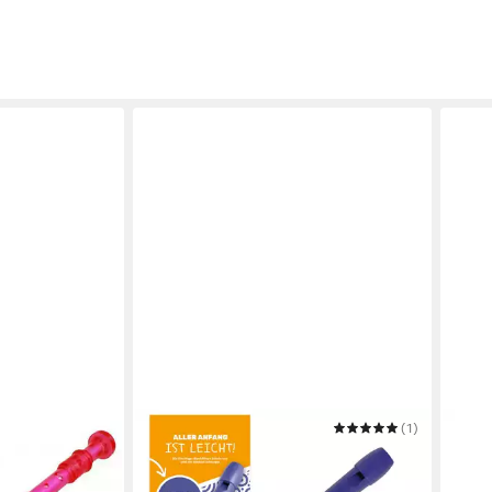
CLASSIC CANTABILE
(1)
CLAS
lockflöte
Blockflöte Pivella C-Sopran
Block
13,8
ent Pink
Blockflöte - Aus Ahornholz mit Kopf