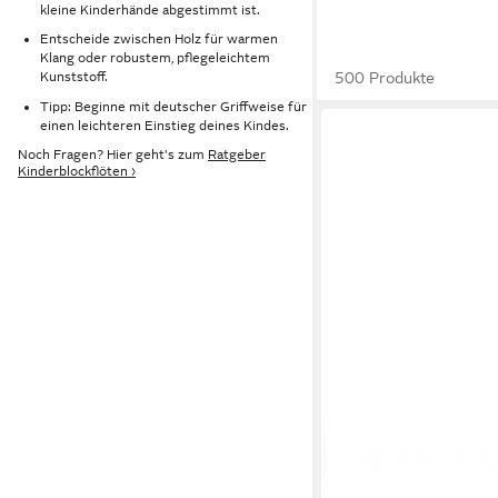
kleine Kinderhände abgestimmt ist.
Entscheide zwischen Holz für warmen
Klang oder robustem, pflegeleichtem
500 Produkte
Kunststoff.
Tipp: Beginne mit deutscher Griffweise für
einen leichteren Einstieg deines Kindes.
Noch Fragen? Hier geht's zum
Ratgeber
Kinderblockflöten ›
KEEPDRUM
Blockflöte keepdrum B
Sopran Neon transpar