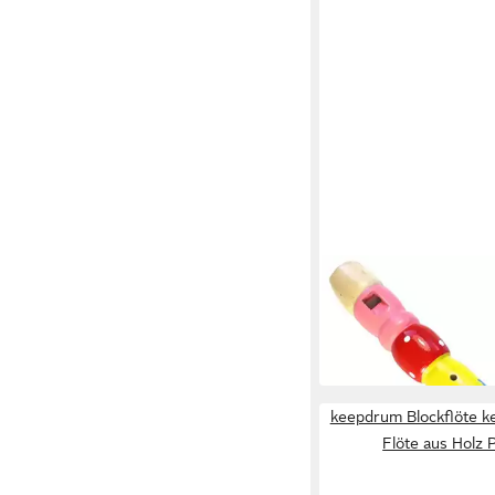
KEEPDRUM
Blockflöte keepdrum
aus Holz für Kinder Ge
13,90 €
in 3-4 Werktagen bei dir
keepdrum Blockflöte k
Flöte aus Holz 