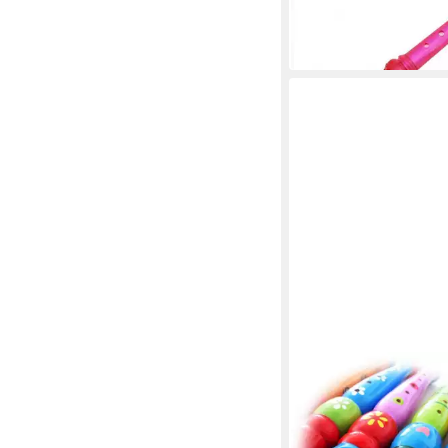
11,90 €
UVP
19,00 €
-37%
in 3-4 Werktagen bei dir
KEEPDRUM
Blockflöte keepdrum 
aus Holz für Kinder Gr
13,90 €