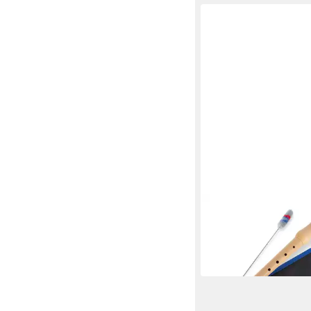
CLASSIC CANTABILE
Blockflöte Stella aus
23,89 €
in 3-4 Werktagen bei dir