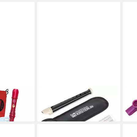
CLASSIC CANTABILE
CLAS
Bunte Set
Blockflöte Garklein Flöte -
Block
Sopranino-Blockflöte aus Kunststoff
mit s
13,89 €
ab 6
in 3-4 Werktagen bei dir
in 3-4