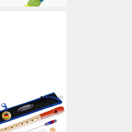
SIC CANTABILE
(1)
flöte Pivella Flöte aus
holz mit Kopf aus Kunststoff
0 €
 Werktagen bei dir
u