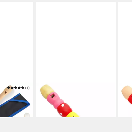
(1)
KEEPDRUM
KEEP
 edlem Ahorn
Blockflöte Kinder-Flöte aus Holz Gelb
Bloc
13,90 €
aus H
in 3-4 Werktagen bei dir
13,9
in 3-4