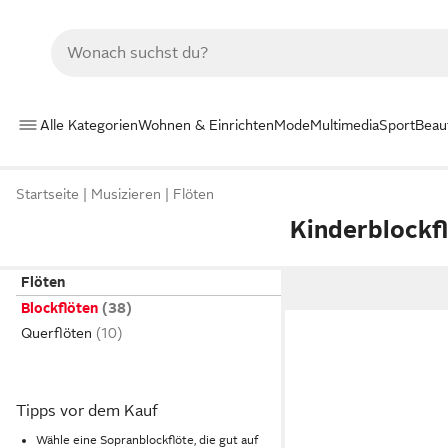
Alle Kategorien
Wohnen & Einrichten
Mode
Multimedia
Sport
Beau
Startseite
Musizieren
Flöten
Kinderblockf
Flöten
Blockflöten
Querflöten
Tipps vor dem Kauf
Wähle eine Sopranblockflöte, die gut auf