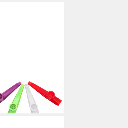
SIC CANTABILE
flöte Kazoo - Kunstoff Pfeife
ehr leichter Ansprache
,06 €
 Werktagen bei dir