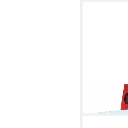
VOGGENREITER
Blockflöte Voggy Das 
16,06 €
in 2-3 Werktagen bei dir