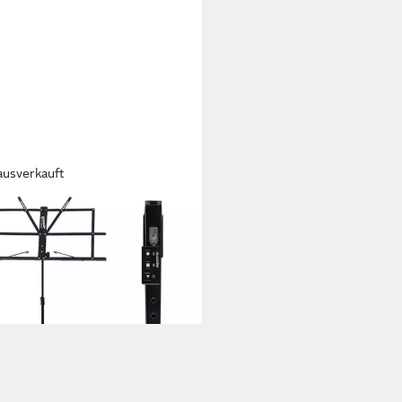
ausverkauft
NOISE
flöte Re.Corder
99 €
UVP
178,90 €
 Werktagen bei dir