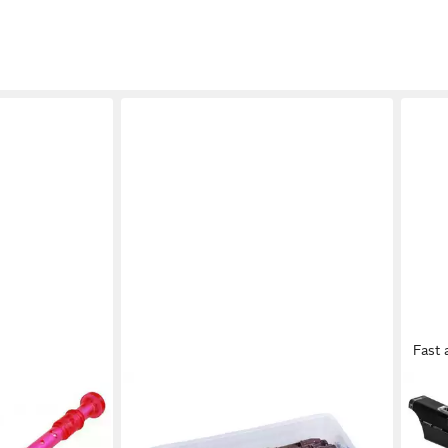
Fast 
BETZOLD
ARTI
lockflöte
Blockflöte Gruppensatz mit 15
Block
119,
ent Pink
Kunststoff-Blockflöten