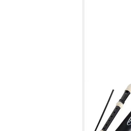
CLASSIC CANTABILE
Blockflöte Stellina So
13,80 €
in 2-3 Werktagen bei dir