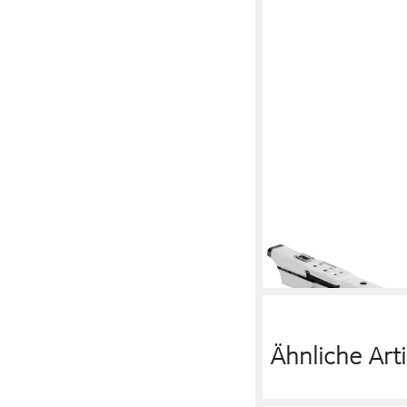
ARTINOISE
Blockflöte ARTinoise 
akustisch digitale Blo
117,99 €
in 2-3 Werktagen bei dir
Ähnliche Arti