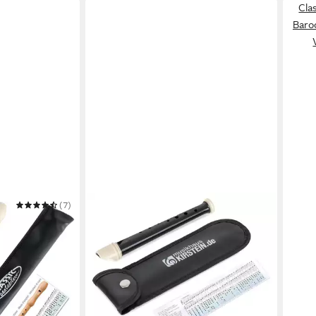
Clas
Baroc
(7)
CLASSIC CANTABILE
pranblockflöte
Blockflöte Garklein Flöte -
Sopranino-Blockflöte aus Kunststoff
13,89 €
in 2-3 Werktagen bei dir