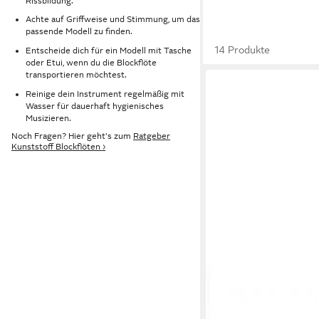
Rissbildung.
Achte auf Griffweise und Stimmung, um das
passende Modell zu finden.
14 Produkte
Entscheide dich für ein Modell mit Tasche
oder Etui, wenn du die Blockflöte
transportieren möchtest.
Reinige dein Instrument regelmäßig mit
Wasser für dauerhaft hygienisches
Musizieren.
Noch Fragen? Hier geht's zum
Ratgeber
Kunststoff Blockflöten ›
KEEPDRUM
Blockflöte keepdrum B
Sopran Neon transpar