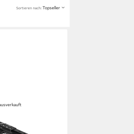
Topseller
Sortieren nach:
ausverkauft
NOISE
flöte Re.Corder
99 €
UVP
159,90 €