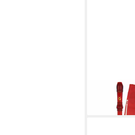
VOGGENREITER
Blockflöte Voggys Kun
Deutsche Griffweise, 
15,50 €
in 2-3 Werktagen bei dir