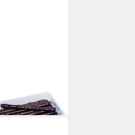
OLD
flöte Gruppensatz mit 15
stoff-Blockflöten
5 €
 Werktagen bei dir