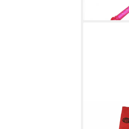
11,90 €
UVP
19,00 €
-37%
in 2-3 Werktagen bei dir
VOGGENREITER
Blockflöte Voggy Das 
19,87 €
in 2-3 Werktagen bei dir