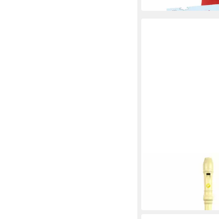
VOGGENREITER
Blockflöte Voggys Kun
Barocke Griffweise, W
15,50 €
in 2-3 Werktagen bei dir