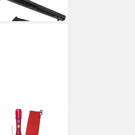
 Werktagen bei dir
ENREITER
flöte Voggys Kunststoff,
ke Griffweise, Rot
0 €