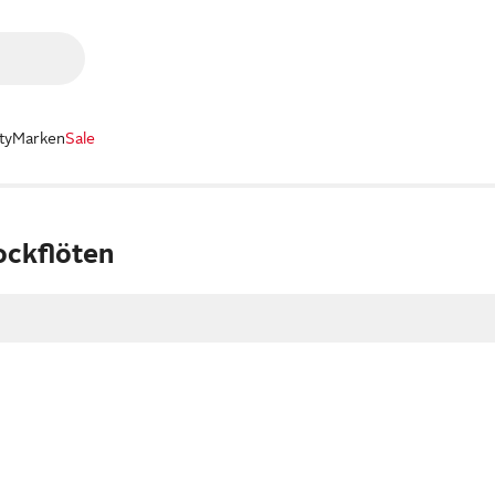
ty
Marken
Sale
ockflöten