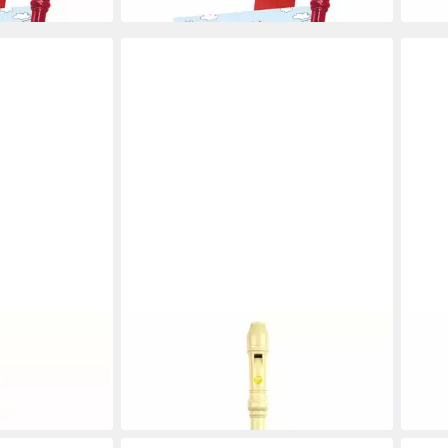
in 2-3
VOGGENREITER
VOGG
ststoff,
Blockflöte Voggys Kunststoff,
Block
eiß
Deutsche Griffweise, Weiß
Deuts
15,50 €
15,5
in 2-3 Werktagen bei dir
in 2-3