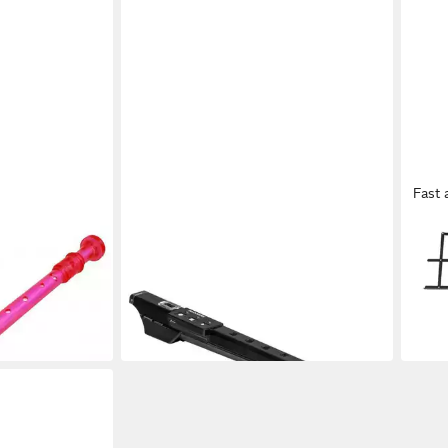
Fast 
ARTINOISE
ARTI
lockflöte
Blockflöte ARTinoise Re.Corder
Block
129,
ent Pink
akustisch digitale Blockflöte schwarz
117,99 €
UVP
179,00 €
-27%
-34%
in 2-3
in 2-3 Werktagen bei dir