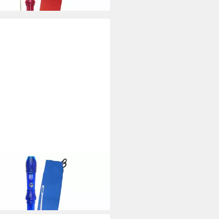
 Werktagen bei dir
ENREITER
flöte Voggys Kunststoff,
che Griffweise, Blau
0 €
 Werktagen bei dir