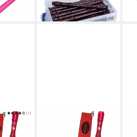
84,95 €
-25%
in 4-5 Werktagen bei dir
in 2-3
(1)
VOGGENREITER
VOGG
Bunte Set
Blockflöte Voggy Das Bunte Set
Block
16,06 €
Baroc
in 2-3 Werktagen bei dir
15,5