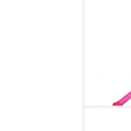
KEEPDRUM
Blockflöte keepdrum B
Sopran Neon transpar
11,90 €
UVP
19,00 €
-37%
in 2-3 Werktagen bei dir