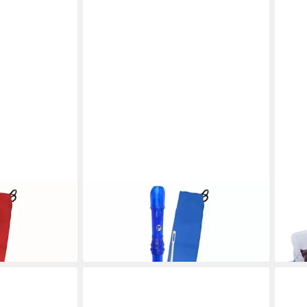
VOGGENREITER
BETZ
ststoff,
Blockflöte Voggys Holz-Kunststoff,
Block
Rot
Barocke Griffweise, Blau
Kunst
15,50 €
84,9
in 2-3 Werktagen bei dir
in 4-5