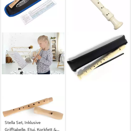
PI-MUSIC
Blockflöte pi‑music Flutina
Sopran‑Blockflöte barock inkl.
Tasche C Barocke Griffweise
8,90 €
lieferbar - in 3-4 Werktagen bei dir
CLASSIC CANTABILE
Blockflöte Stella aus edlem
Ahorn C-Sopran Deutsch,
Stella Set, Inklusive
Grifftabelle, Etui, Korkfett &