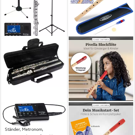
CLASSIC CANTABILE
CLASSIC CANTABILE
Querflöte FL-200 Querflöte
Blockflöte Pivella C-Sopran
komplett aus Neusilber C, inkl.
Blockflöte - Aus Ahornholz
Ständer, Metronom,
mit Kopf aus Kunststoff