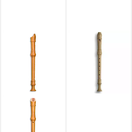
MOLLENHAUER
Blockflöte, Blockflöten, Alt
Blockflöten (Barock), 5206
Denner - Alt Blockflöte
(Barock)
372,60 €
lieferbar - in 3-4 Werktagen bei dir