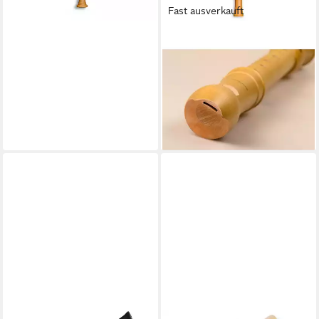
Fast ausverkauft
MOLLENHAUER
Blockflöte, 2206 Canta,
Blockflöten, Alt Blockflöten
(Barock), 2206 Canta - Alt
Blockflöte (Barock)
258,12 €
lieferbar - in 3-4 Werktagen bei dir