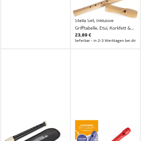
Blockflöte Stella aus edlem
Ahorn C-Sopran Barock,
Stella Set, Inklusive
Grifftabelle, Etui, Korkfett &
23,89 €
Wischerstab, 2-teilige
lieferbar - in 2-3 Werktagen bei dir
Konstruktion