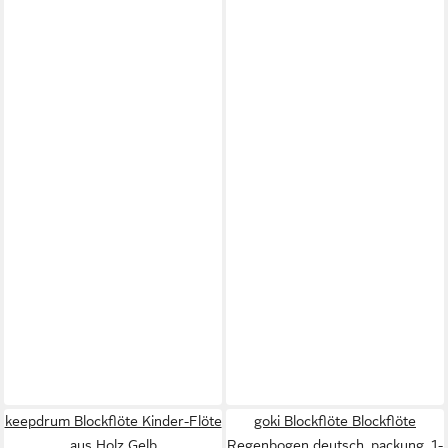
keepdrum Blockflöte Kinder-Flöte
goki Blockflöte Blockflöte
aus Holz Gelb
Regenbogen deutsch, packung, 1-