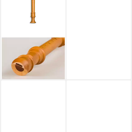
MOLLENHAUER
Blockflöte, Blockflöten,
Sopran Blockflöten (Barock),
5107 Denner - Sopran
Blockflöte (Barock)
232,20 €
lieferbar - in 3-4 Werktagen bei dir