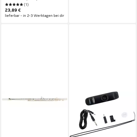
(1)
Wischerstab, 2-teilige
23,89 €
Konstruktion
lieferbar - in 2-3 Werktagen bei dir