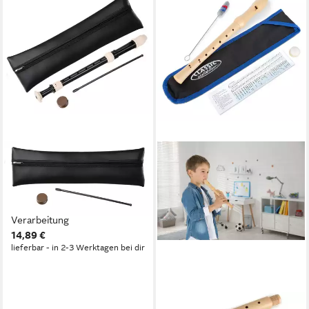
CLASSIC CANTABILE
Blockflöte Altflöte Barock (3-
teilige Konstruktion, schöne
Verarbeitung Barock, Schöne
Verarbeitung
14,89 €
lieferbar - in 2-3 Werktagen bei dir
CLASSIC CANTABILE