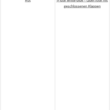
Rot
jFlute white-blue - Querflöte mit
geschlossenen Klappen