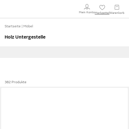
Mein Konto
Merkzettel
Warenkorb
Startseite
Möbel
Holz Untergestelle
382 Produkte