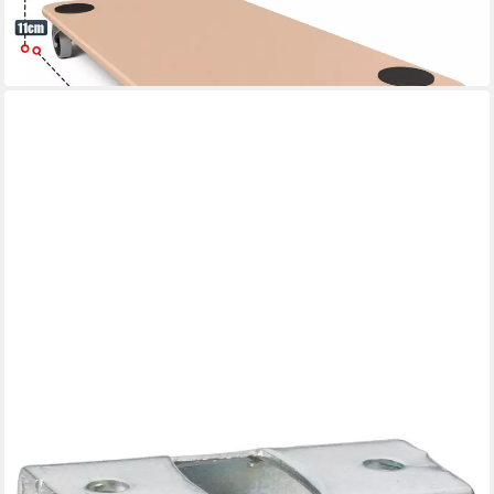
ab 19,94 €
UVP
24,99 €
-20%
lieferbar - in 3-4 Werktagen bei dir
DÖRNER + HELMER
Möbelrolle Doppelbockrolle 25 x 20,5 mm, Tragkr. 50 kg