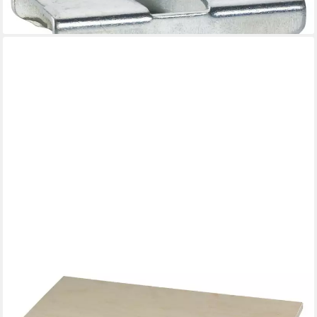
3,44 €
lieferbar - in 3-4 Werktagen bei dir
DÖRNER + HELMER
Möbelrolle Möbelroller 25 x 50 cm Tragkr.80 kg
14,14 €
lieferbar - in 3-4 Werktagen bei dir