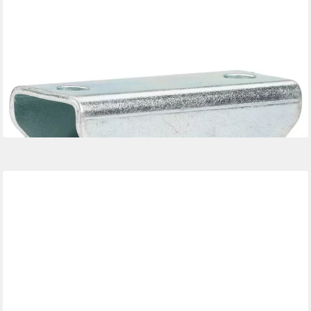
DÖRNER + HELMER
Möbelrolle Bockrolle 30 x 15 x 35 mm, Tragkr. 45kg
2,74 €
lieferbar - in 3-4 Werktagen bei dir