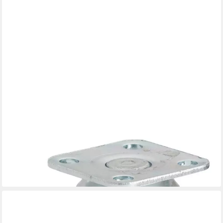
DÖRNER + HELMER
Möbelrolle Sesselrolle mit Platte 40 x 39 mm, Tragkr. 25 kg
5,94 €
lieferbar - in 3-4 Werktagen bei dir