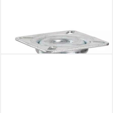
DÖRNER + HELMER
Möbelrolle Lenkrolle 50 x 20 x 73 mm, Tragkr. 45kg
5,14 €
lieferbar - in 3-4 Werktagen bei dir