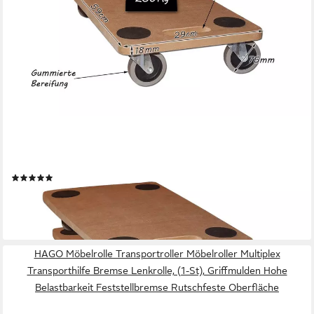
BIGDEAN
Transportroller Möbelroller 250kg Rollbrett MDF, (Set, 1-St.,
Transportroller), Möbelroller, Möbelhund, MDF-Transportroller
(7)
ab 22,04 €
UVP
26,99 €
-18%
lieferbar - in 3-4 Werktagen bei dir
HAGO Möbelrolle Transportroller Möbelroller Multiplex
Transporthilfe Bremse Lenkrolle, (1-St), Griffmulden Hohe
Belastbarkeit Feststellbremse Rutschfeste Oberfläche