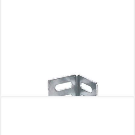
DÖRNER + HELMER
Möbelrolle Lenkrolle mit Winkelblech 50 x 22 mm, Tragkr. 40
10,14 €
lieferbar - in 3-4 Werktagen bei dir