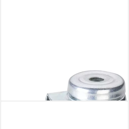
DÖRNER + HELMER
Möbelrolle Lenkrolle mit Rückenloch 100 x 25 mm, Tragkr. 55
10,14 €
lieferbar - in 3-4 Werktagen bei dir