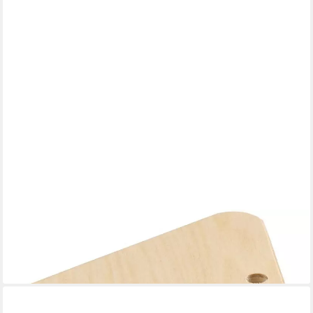
DÖRNER + HELMER
Möbelrolle Möbelroller 135 x 13
9,64 €
lieferbar - in 3-4 Werktagen bei dir