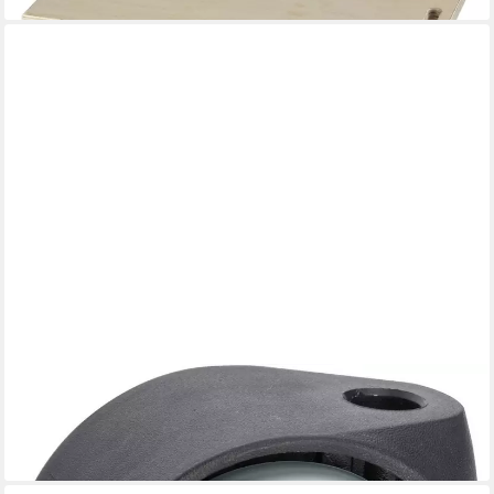
DÖRNER + HELMER
Möbelrolle Doppelrolle Ø 50 mm
4,14 €
lieferbar - in 3-4 Werktagen bei dir