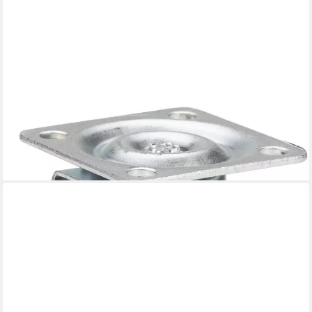
DÖRNER + HELMER
Möbelrolle Lenkrolle 25 x 13 x 35 mm, Tragkr. 15kg
2,84 €
lieferbar - in 3-4 Werktagen bei dir