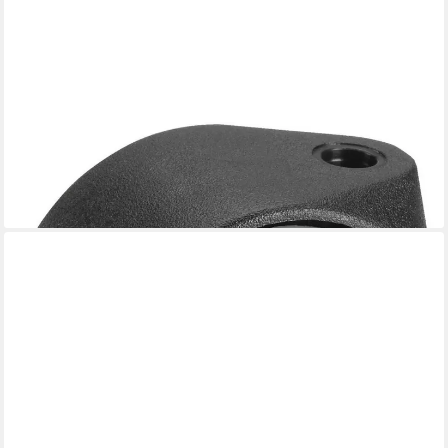
DÖRNER + HELMER
Möbelrolle Doppelrolle Ø 40 mm
2,94 €
lieferbar - in 3-4 Werktagen bei dir