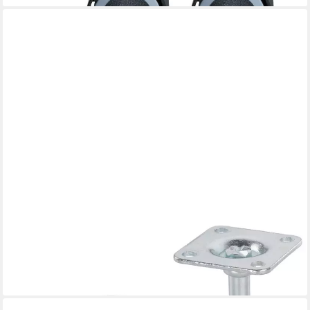
DÖRNER + HELMER
Doppelrolle Doppelrolle mit Radfeststeller Ø 50 mm für
7,64 €
lieferbar - in 3-4 Werktagen bei dir