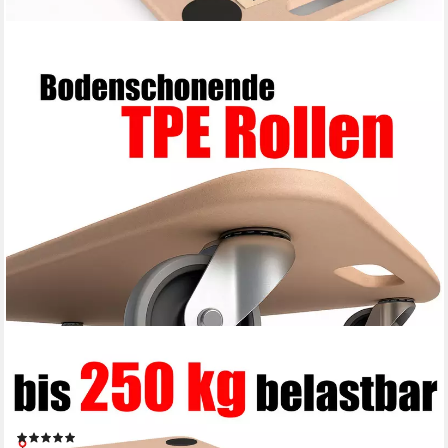
BIGDEAN
Schwerlastrolle Materialtransporter 250kg Schwerlast
Möbelroller, (Set, 1-St., Möbelroller), Möbelhund, Möbelroller,
MDF-Natur, Antirutschpads, Sanfte TPE-Rollen
(2)