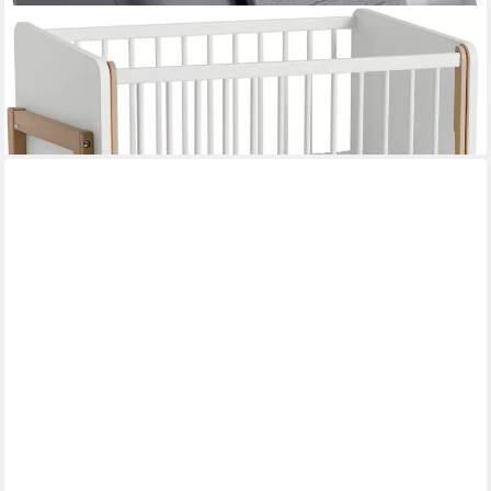
PAIDI
Möbelrolle Rollensatz Beistellbett, 4er Pack feststellbar
41,99 €
49,99 €
-16%
lieferbar in 7 Wochen