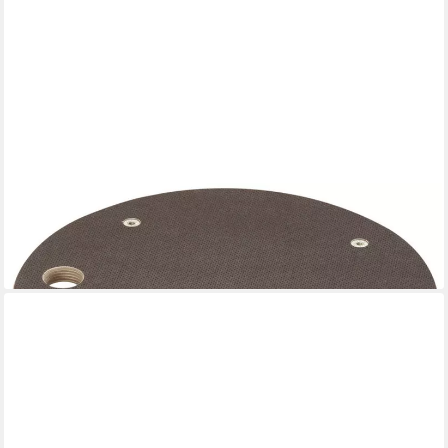
DÖRNER + HELMER
Möbelrolle Möbelroller 380 x 120 mm, Tragkr. 200kg
29,29 €
lieferbar - in 3-4 Werktagen bei dir