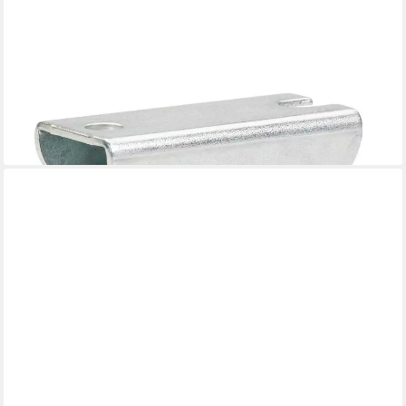
DÖRNER + HELMER
Möbelrolle Bockrolle 30 x 14 mm, Tragkr. 35 kg
2,74 €
lieferbar - in 3-4 Werktagen bei dir