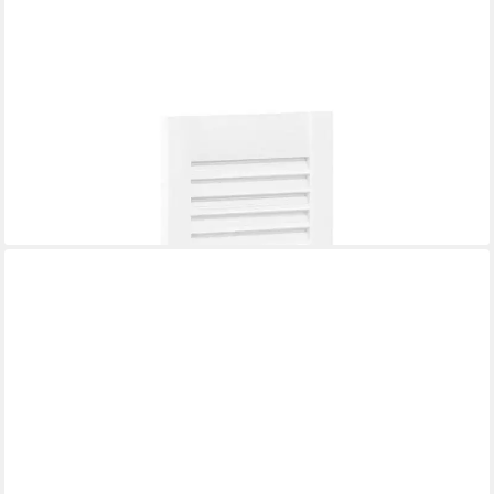
VIDAXL
Schranktür Schranktür Lamellen-Design Weiß 61,5x29,5 cm (1
St)
36,99 €
lieferbar - in 4-5 Werktagen bei dir