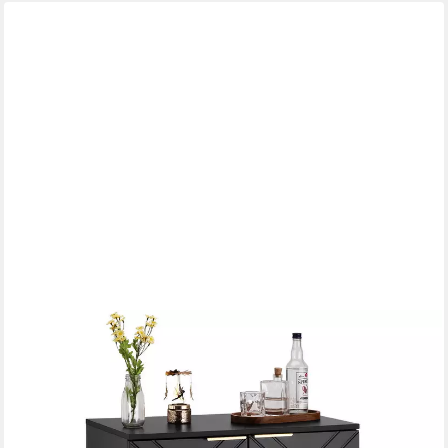
GARVEEMORE
Schranktür Aufbewahrungsschrank, Akzentschrank mit
Mustertüren
88,99 €
UVP
160,00 €
-44%
lieferbar - in 4-5 Werktagen bei dir