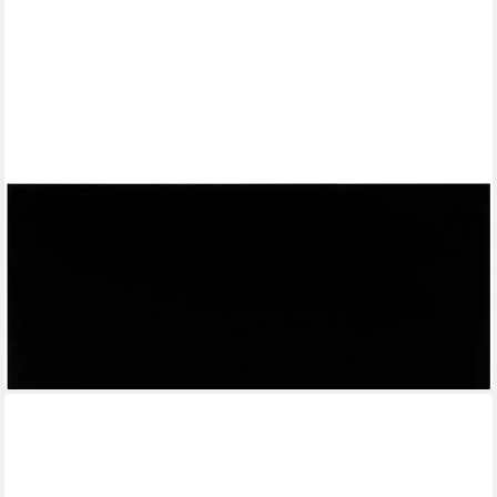
HAMMEL FURNITURE
Türfront Mistral Kubus 062, Tür passend zur Sideboard &
Bücherregal (1 St), für Korpus 025, 026, 116 und 117, Blick nach
r. oder l., Breite: 32 cm
89,99 €
lieferbar in 9 Wochen