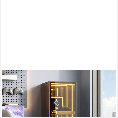
IBETTERTEC
Schranktür mit Aluminiumrahmen 30 x 30 x 90 cm,gehärtetes
Glas (drei Staufächer, verstellbare Einlegeböden, LED-Lichtleiste,
Scharniere mit Soft-Close-Funktion, kühles)
199,99 €
UVP
399,99 €
-50%
lieferbar - in 6-8 Werktagen bei dir