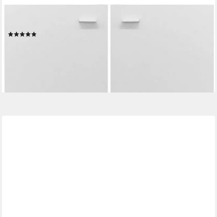
MÄUSBACHER
Schranktür Mio, (2 Stk)
(1)
89,99 €
UVP
121,00 €
-26%
lieferbar - in 6-8 Werktagen bei dir