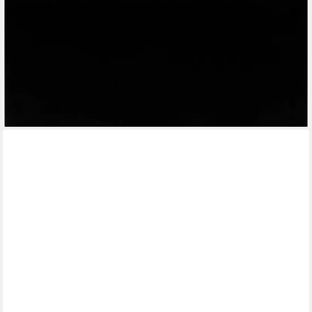
HAMMEL FURNITURE
Türfront Mistral Kubus 064, Tür passend zur Sideboard &
Bücherregal (1 St), für Korpus 028 und 031, Blick nach rechts
oder links, Breite: 43 cm
106,99 €
lieferbar in 9 Wochen