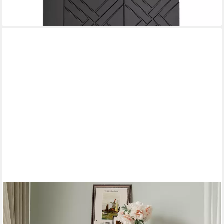
GARVEEMORE
Schranktür 4 Schubladen Kommode mit Aufbewahrung,
Kommode mit Metallgriffen