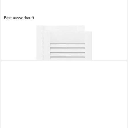
Fast ausverkauft
VIDAXL
Schranktür Schranktüren Lamellen-Design 2 Stk. Weiß
61,5x29,5 cm (2 St)
49,99 €
lieferbar - in 4-5 Werktagen bei dir