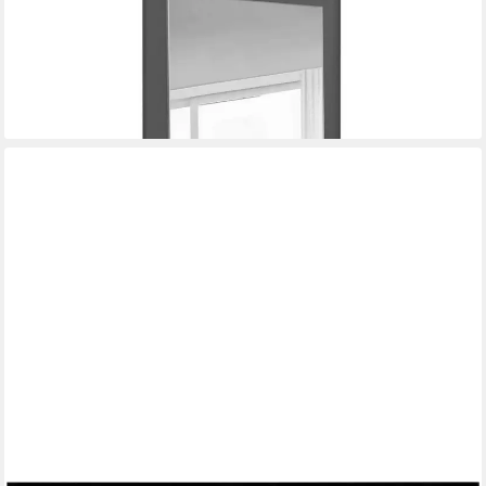
Kleiderschrank bzw. Schrank 'Der Grenzenlose'
44,99 €
UVP
59,99 €
-25%
lieferbar - in 3-4 Werktagen bei dir