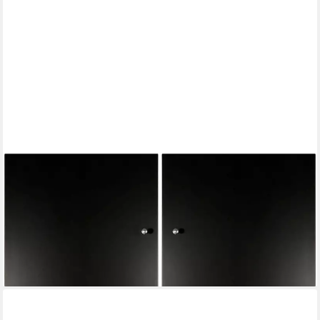
HAMMEL FURNITURE
Türfront Mistral Kubus 065, Tür passend zur Sideboard &
Bücherregal (2 St), (2 St), als Ergänzung für Korpus 025, 026,
116 und 117, Breite: 32 cm
168,99 €
lieferbar in 4 Wochen