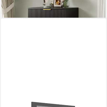
98,99 €
UVP
211,00 €
-53%
lieferbar - in 4-5 Werktagen bei dir
MOKEBO
Schranktür Die Verspiegelte (Einzeln), Spiegeltür für