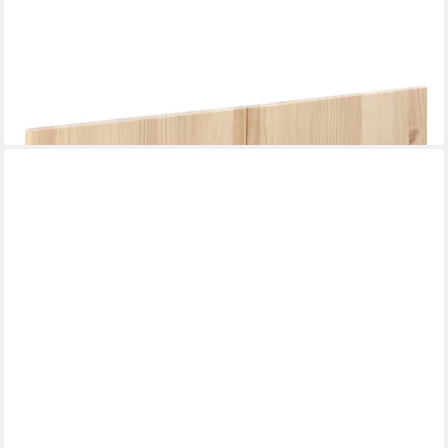
ASTIGARRAGA KIT LINE
Schranktür Regaltür für "Gala" Regale, Doppelte Einbautür
14,99 €
49,90 €
-70%
lieferbar - in 3-4 Werktagen bei dir