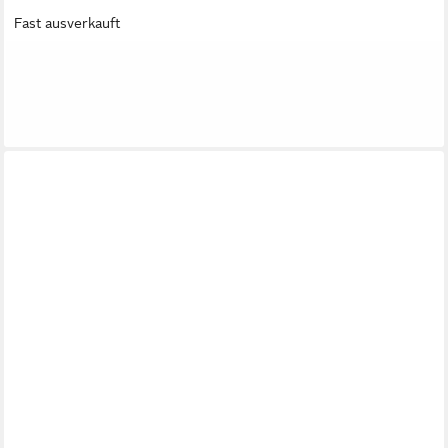
Fast ausverkauft
MÖBELHANDEL KLIPENSTEIN
Möbelblende Küchenfronten/Möbelfronten nach Maßanfertigung
10,00 €
lieferbar - in 7-9 Werktagen bei dir