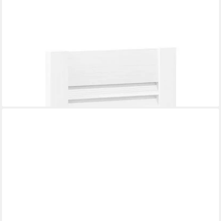
VIDAXL
Schranktür Schranktür Lamellen-Design Weiß 39,5x29,5 cm (1
St)
24,99 €
lieferbar - in 4-5 Werktagen bei dir