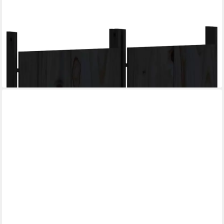
VIDAXL
Schranktür, Türen für Outdoor-Küche 2 Stk. Schwarz 50x9x82
cm Kiefernholz
53,85 €
lieferbar - in 4-5 Werktagen bei dir