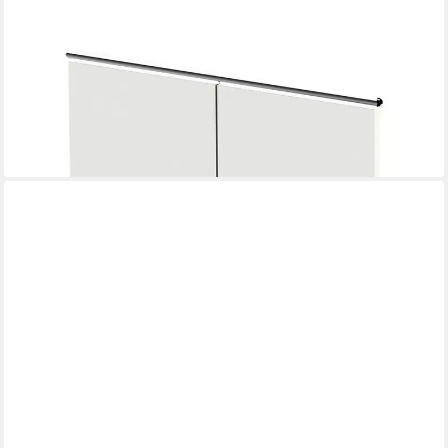
KERKMANN
Schranktür Artline Transparent, abschließbar
142,79 €
lieferbar - in 7-9 Werktagen bei dir