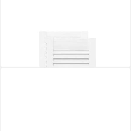
VIDAXL
Schranktür Schranktüren Lamellen-Design 2 Stk. Weiß 69x29,5
cm (2 St)
59,99 €
lieferbar - in 4-5 Werktagen bei dir