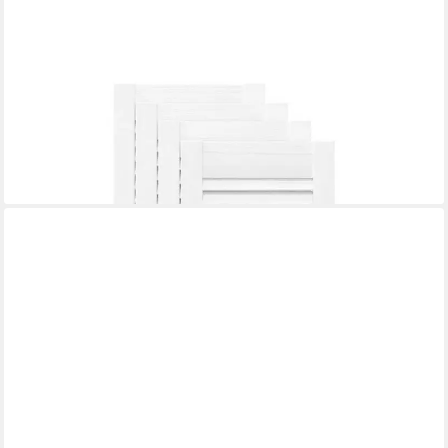
VIDAXL
Schranktür Schranktüren Lamellen-Design 4 Stk. Weiß 69x29,5
cm (4 St)
87,99 €
lieferbar - in 4-5 Werktagen bei dir