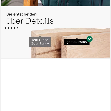
LAMO MANUFAKTUR
Esstischplatte LHB (Bürotisch, Esstischtischplatte), 40mm starke
Massivholzplatte
(23)
ab 56,19 €
UVP
67,43 €
-17%
lieferbar - in 6-7 Werktagen bei dir