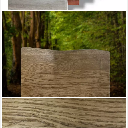
DM-HANDEL
Waschtischplatte Eiche Holzplatte Waschbeckenplatte (massiv
Holz 4 cm, Naturkante Eiche Dunkel von 40 cm bis 120 cm
Breite), als Ergänzung zum Waschbecken (freistehend)