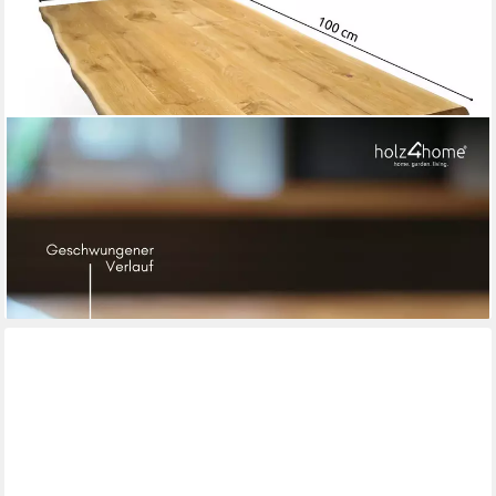
HOLZ4HOME®
Esstischplatte Massivholz Eiche mit Baumkante I
Massivholzplatte Natur Geölt Echtholz, Vollflächig 4cm dickes
Massivholz
ab 349,00 €
UVP
499,00 €
-30%
lieferbar - in 4-5 Werktagen bei dir