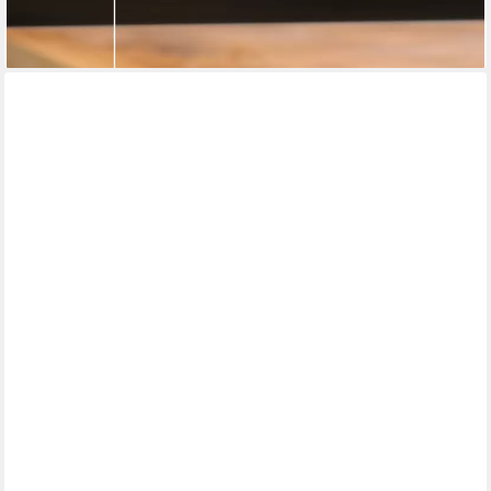
-21%
lieferbar - in 6-7 Werktagen bei dir