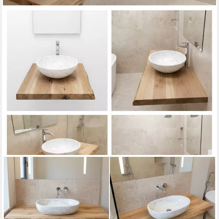
DAOWOOD
Waschtischplatte Massive Nordeiche Waschtischplatte Alt Holz
Natur geölt Hell, rustikale Note,Natur Holz Farbe
ab 119,95 €
lieferbar - in 6-8 Werktagen bei dir