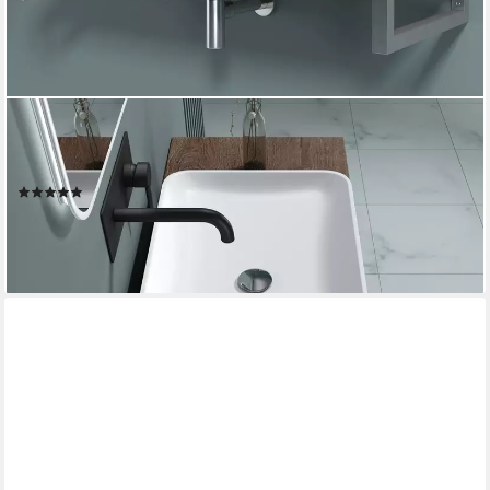
DOPORRO
Waschtischplatte für Waschbecken Holzplatte Waschtischkonsole
Eiche Badezimmer
(4)
ab 119,99 €
lieferbar - in 2-3 Werktagen bei dir