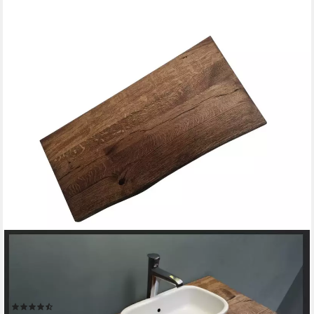
DM-HANDEL
Waschtischplatte Eiche Holzplatte massiv (von 40 cm bis 120 cm
Breit Waschtisch, Naturkant Waschbecken, Waschbeckenplatte
Dunkel Braun), sehr Massiv 4 cm
(7)