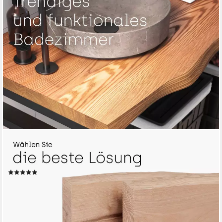
LAMO MANUFAKTUR
Waschtischplatte LWP (Waschtisch, Konsolentischplatte), 40mm
starke Massivholzplatte
(12)
ab 106,39 €
UVP
127,67 €
-17%
lieferbar - in 6-7 Werktagen bei dir