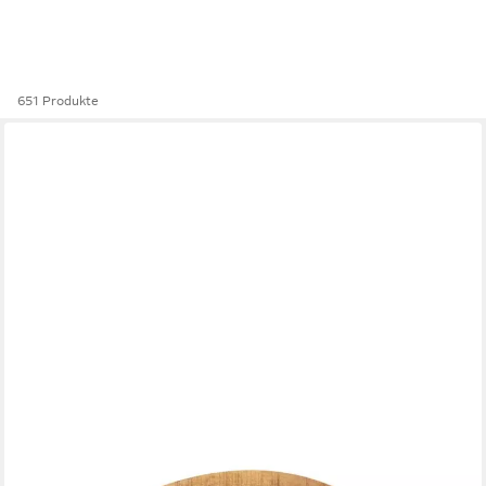
651 Produkte