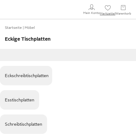
Mein Konto
Merkzettel
Warenkorb
Startseite
Möbel
Eckige Tischplatten
Eckschreibtischplatten
Esstischplatten
Schreibtischplatten