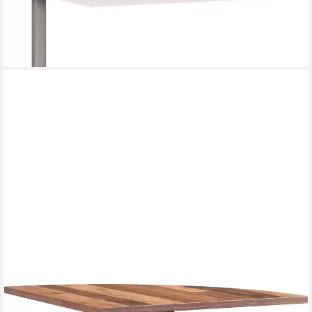
Eckverbindungsplatte Profi 3.0
79,99 €
UVP
339,00 €
-76%
lieferbar - in 4-5 Werktagen bei dir
FORTE