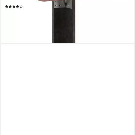
Eckverbindungsplatte Clif
(2)
55,78 €
UVP
119,00 €
-53%
lieferbar in 3 Wochen