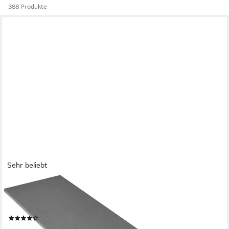
388 Produkte
Sehr beliebt
KOCHSTATION
Arbeitsplatte KS-Universal, Stärke 28 mm, verschiedene Breiten
und Farben
(103)
ab 33,99 €
UVP
49,00 €