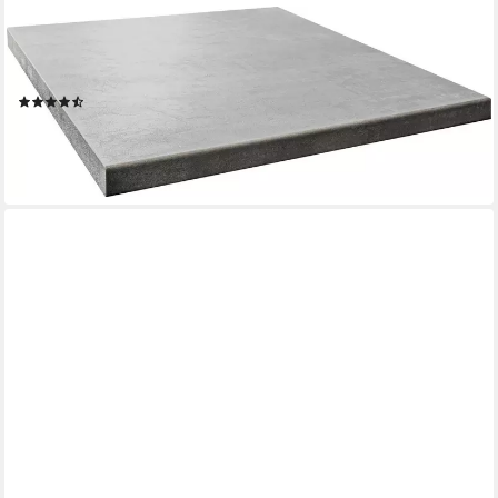
OPTIFIT
Arbeitsplatte Luzern, 38 mm stark, Tiefe 60 cm, große Auswahl
an Breiten
(136)
ab 54,99 €
lieferbar in 4 Wochen
+4