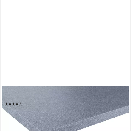
WIHO KÜCHEN
Arbeitsplatte "Flexi 28", von drei Seiten ummantelt, 28 mm stark
(200)
ab 39,99 €
lieferbar in 4 Wochen