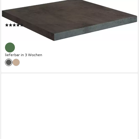
KOCHSTATION
Arbeitsplatte KS-Universal, Stärke 38 mm, verschiedene Breiten,
CPL-Beschichtung
(9)
ab 59,99 €
UVP
79,00 €
-24%
lieferbar in 3 Wochen