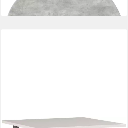
ab 33,99 €
lieferbar - in 4-5 Werktagen bei dir
GERMANIA