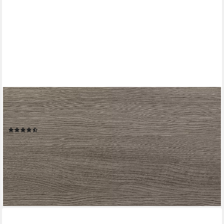
EXPRESS KÜCHEN
Arbeitsplatte Trea, in verschiedenen Längen, 600 mm tief, 40
mm stark
(12)
ab 21,99 €
UVP
36,67 €
-40%
lieferbar in 9 Wochen