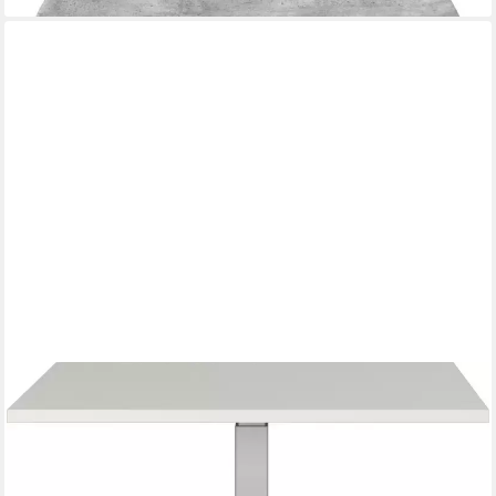
GERMANIA
Eckverbindungsplatte Agenda, mit Stützfuß aus Metall
243,93 €
UVP
489,00 €
-50%
lieferbar - in 4-5 Werktagen bei dir