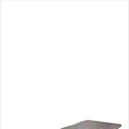
DELIFE
Esstischplatte Edge, Akazie Platin 260x100cm XL Live-Edge
1.449,90 €
UVP
1.899,90 €
-24%
lieferbar - in 4-5 Werktagen bei dir