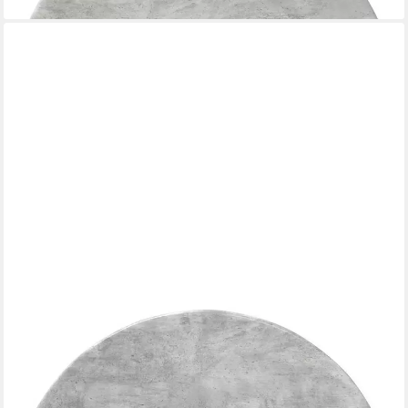
VIDAXL
Tischplatte Tischplatte Ø 60 x 1,5 cm Rund Holzwerkstoff
Betongrau (1 St)
ab 37,99 €
lieferbar - in 4-5 Werktagen bei dir