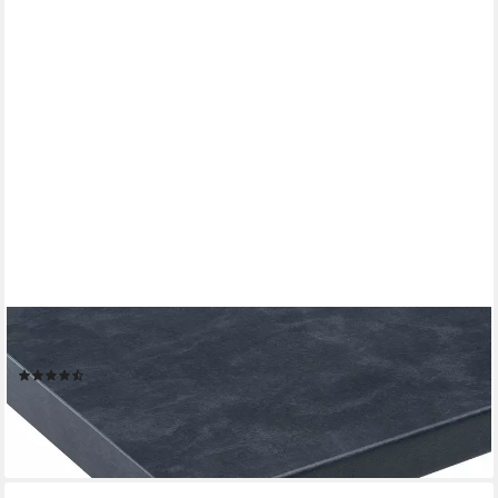
WIHO KÜCHEN
Arbeitsplatte "Flexi 38", von drei Seiten ummantelt, 38 mm stark
(152)
ab 65,99 €
lieferbar in 4 Wochen
+6