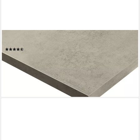
KOCHSTATION
Arbeitsplatte Scafa (1 St), in verschiedenen Breiten, Stärke 4 cm
(3)
ab 21,99 €
UVP
31,17 €
-29%
lieferbar in 9 Wochen