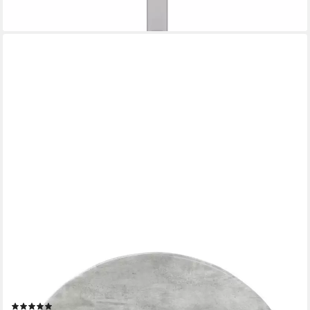
VIDAXL
Tischplatte Tischplatte Ø 50 x 1,5 cm Rund Holzwerkstoff
Betongrau (1 St)
(1)