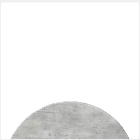
VIDAXL
Tischplatte Tischplatte Ø 40 x 1,5 cm Rund Holzwerkstoff
Betongrau (1 St)
ab 24,99 €
lieferbar - in 4-5 Werktagen bei dir