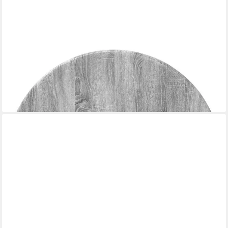
VIDAXL
Tischplatte Tischplatte Ø 30 x 1,5 cm Rund Holzwerkstoff
Sonoma-Grau (1 St)
ab 19,99 €
lieferbar - in 4-5 Werktagen bei dir