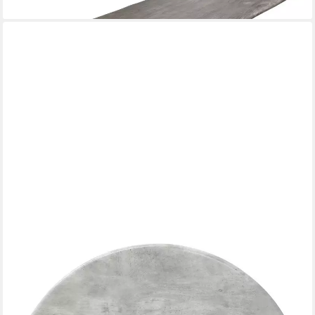
VIDAXL
Tischplatte Tischplatte Ø 30 x 1,5 cm Rund Holzwerkstoff
Betongrau (1 St)
ab 18,99 €
lieferbar - in 4-5 Werktagen bei dir