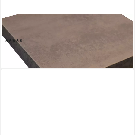
IMPULS KÜCHEN
Arbeitsplatte 4 cm stark, in vielen Breiten, passend zu allen
Serien, von vier Seiten ummantelt
(21)
ab 25,99 €
lieferbar in 7 Wochen
+13