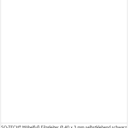
SO-TECH® Möbelfuß Filzgleiter Ø 40 x 3 mm selbstklebend schwarz