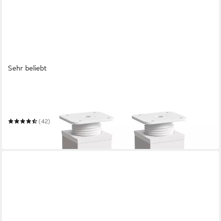
Sehr beliebt
SOSSAI®
Möbelfuß Design-Möbelfüße, 4er & 8er Set, höhenverstellbar
MFV1, Farbe: Weiß
(42)
ab 13,90 €
in 2-3 Werktagen bei dir