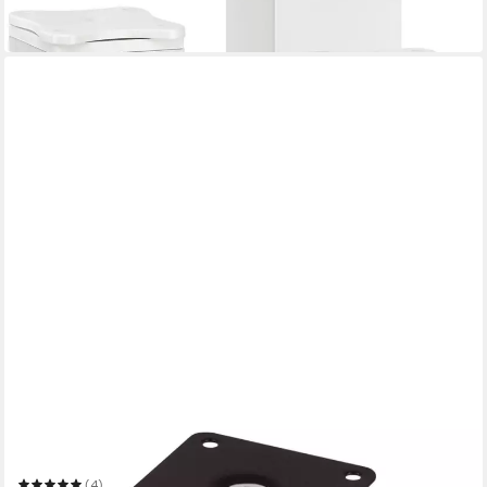
ab 7,08 €
in 2-3 Werktagen bei dir
SO-TECH®
Möbelfuß 4er SET Möbelfuß JIMMY Ø 50 mm Höhe: 60-150 mm
Sockelfuß mit
(4)