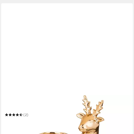
BAOSHISHAN
Drehteller Drehscheibe
(2)
66,99 €
UVP
119,99 €
-44%