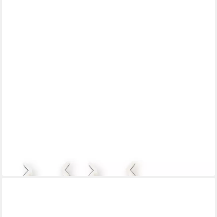
SO-TECH®
Möbelfuß Befestigungsclips für Sockelfuß, weiß
ab 2,27 €
in 2-3 Werktagen bei dir