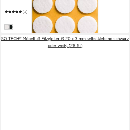
weiß
(4)
2,26 €
in 2-3 Werktagen bei dir
Weiß
Schwarz
SO-TECH® Möbelfuß Filzgleiter Ø 20 x 3 mm selbstklebend schwarz
oder weiß, (28-St)