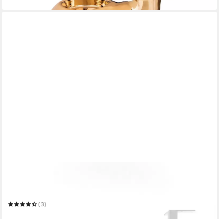
in 2-3 Werktagen bei dir
HEVVA
Möbelfuß Möbelfüße 10/15/20/25 cm, LUZERN, Möbelbeine,
Schrankfüße, Sockelfuß
(3)
ab 13,95 €