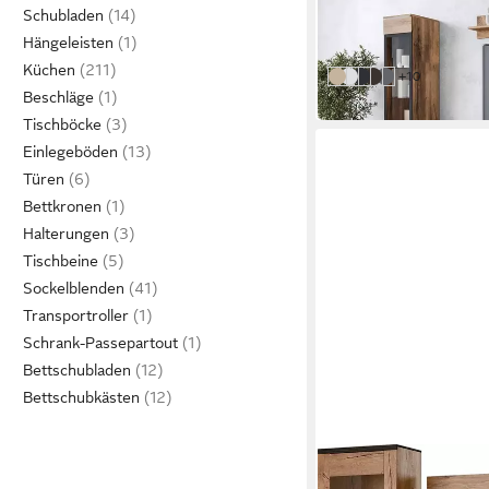
ab 299,99 €
UVP
579,0
Schubladen
-48%
Hängeleisten
in 6-8 Werktagen bei dir
Küchen
weitere Farben
+10
votaneichefarben
weiß matt/ weiß Hoc
votaneichefarben/
votaneichefarben
beton Smart/ w
Beschläge
Tischböcke
Einlegeböden
Türen
Bettkronen
Halterungen
Tischbeine
Sockelblenden
Transportroller
Schrank-Passepartout
Bettschubladen
Bettschubkästen
OTTO HOME
Wohnwand Larona, Anb