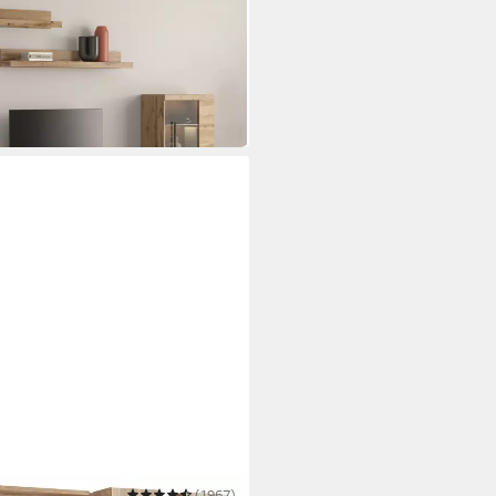
70 cm moderne Mediawand ohne
arkwood
(1967)