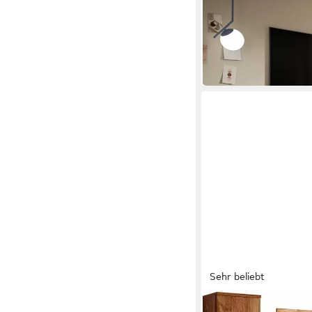
Wohnwand Zolder, Brei
Einlegeböden
159,99 €
UVP
660,00 €
-76%
lieferbar in 2 Wochen
Sehr beliebt
OTTO HOME