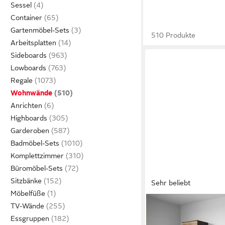
Sessel
Container
Gartenmöbel-Sets
510 Produkte
Arbeitsplatten
Sideboards
Lowboards
Regale
Wohnwände
Anrichten
Highboards
Garderoben
Badmöbel-Sets
Komplettzimmer
Büromöbel-Sets
Sitzbänke
Sehr beliebt
Möbelfüße
OTTO HOME
TV-Wände
Wohnwand KENIA
Essgruppen
499,99 €
UVP
719,00 €