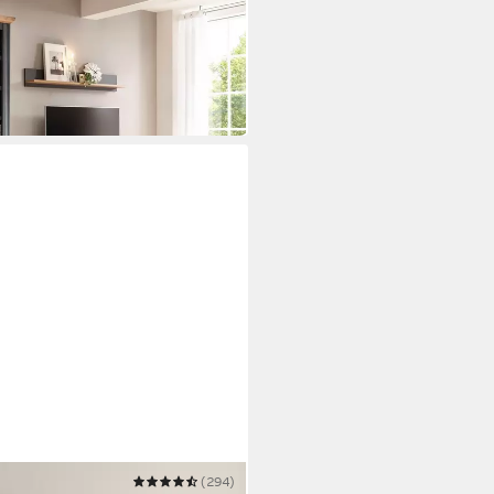
uwand im Landhausstil,
-Set
(294)