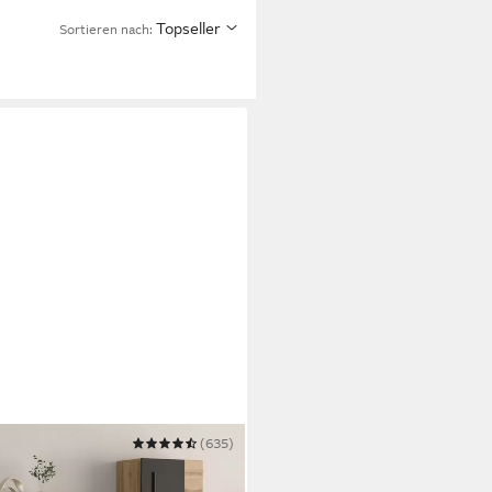
Topseller
Sortieren nach:
(635)
55 cm moderne Mediawand ohne