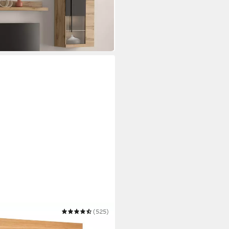
 wengefb.
(525)
Türanschlag links/rechts