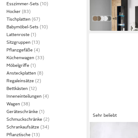
Esszimmer-Sets
-30%
Hocker
in 6-8 Werktagen bei dir
weitere Farben
+8
Tischplatten
matera anthrazit/kasta
eiche Sonoma
eiche Sonoma/weis
weiss/weiss Hoch
salbei
Babymöbel-Sets
Lattenroste
Sitzgruppen
Pflanzgefäße
Küchenwagen
Möbelgriffe
Ansteckplatten
Regaleinsätze
Bettkästen
Inneneinteilungen
Wagen
Geräteschränke
Sehr beliebt
Schmuckschränke
Schrankaufsätze
HOME AFFAIRE
Pflanztische
Wohnwand VERA II, Vi