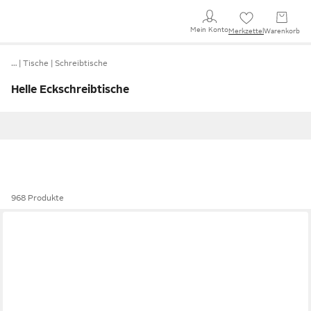
Mein Konto
Merkzettel
Warenkorb
…
Tische
Schreibtische
Helle Eckschreibtische
968 Produkte