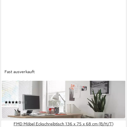
Fast ausverkauft
PREISBRECHER
Eckschreibtisch Margate
140 x 62 x 40 cm
B/H/T
(6)
359,95 €
in 5-6 Werktagen bei dir
FMD Möbel Eckschreibtisch 136 x 75 x 68 cm (B/H/T)