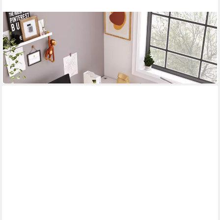
KLAM HOME
Eckschreibtisch L-Förmiger Eckschreibtisch 140cm mit
Ablagefach
114,99 €
UVP
299,99 €
-62%
in 7-9 Werktagen bei dir