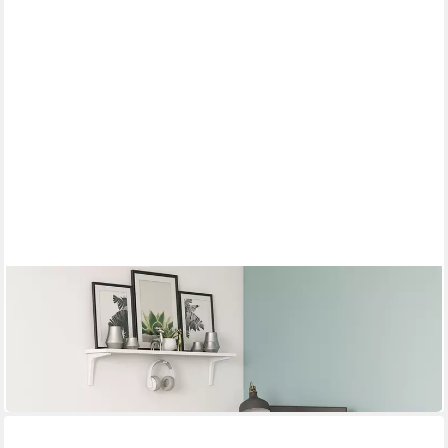
VICCO
Eckschreibtisch Nikita, Weiß, 140 x 140 cm
140 x 75 x 140 cm
B/H/T
141,90 €
UVP
181,90 €
-22%
in 9-11 Werktagen bei dir