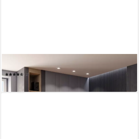
PREISBRECHER
Eckschreibtisch MALICIA
(2)
252,95 €
in 6-7 Werktagen bei dir