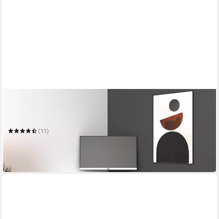
VICCO
Eckschreibtisch Artur, Weiß, 94 x 94 cm
94 x 84.4 x 94 cm
B/H/T
(11)
122,90 €
UVP
154,90 €
-21%
in 3-4 Werktagen bei dir