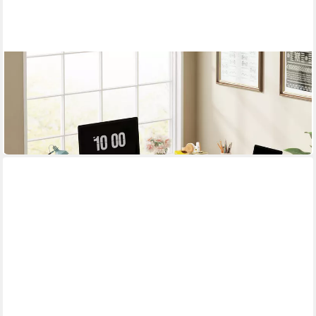
TRIBESIGNS
Eckschreibtisch 135 x100 cm PC Schreibtisch, L-förmiger
Computertisch mit 3 Schubladen
184,99 €
UVP
269,99 €
-31%
in 8-10 Werktagen bei dir