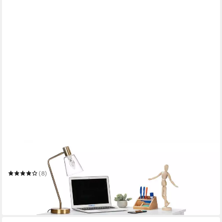
RELAXDAYS
Eckschreibtisch Weißer Eckschreibtisch
107 x 76 x 72 cm
B/H/T
(8)
84,99 €
UVP
149,99 €
-43%
in 2-3 Werktagen bei dir