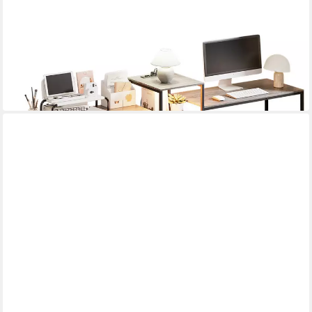
YORBAY
Eckschreibtisch L-förmig umbaubar für Gaming
99,99 €
UVP
159,99 €
-38%
in 3-4 Werktagen bei dir