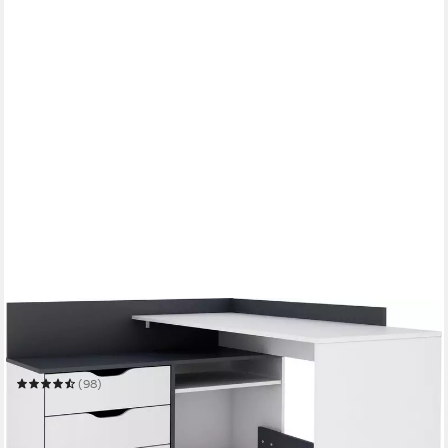
BYLIVING
Eckschreibtisch Bern
129 x 83,5 x 105 cm
B/H/T
(98)
199,99 €
UVP
359,99 €
-44%