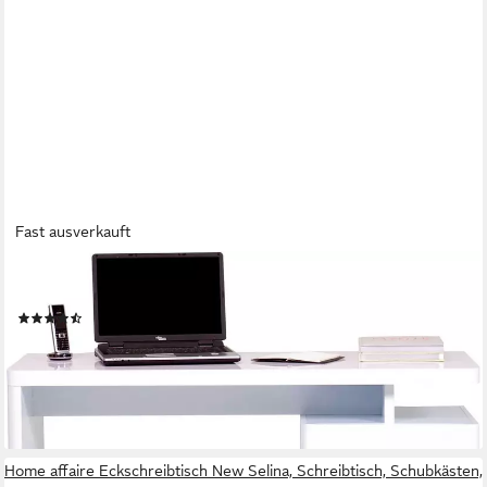
Fast ausverkauft
JAHNKE
Schreibtisch CU-LIBRE 120, platzsparender Arbeitsplatz
(3)
248,77 €
UVP
459,99 €
-46%
lieferbar in 2 Wochen
Home affaire Eckschreibtisch New Selina, Schreibtisch, Schubkästen,