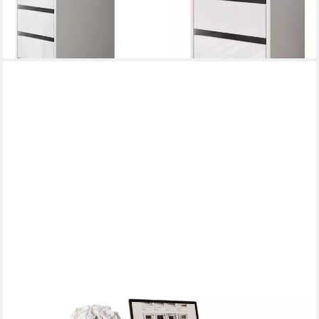
259,00 €
lieferbar - in 6-7 Werktagen bei dir
+2
LOOKWAY
Schreibtisch AURORA SILVER mit Schubladen, Breite: 120 cm