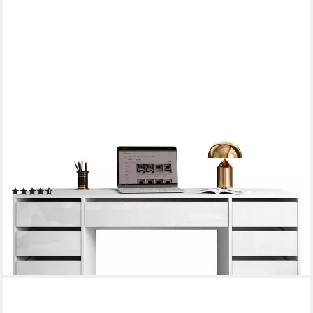
LOOKWAY
Schreibtisch MADA DOUBLE mit Schubladen (1x Schreibtisch),
Breite: 157cm
(8)
219,00 €
UVP
309,00 €
-29%
lieferbar - in 8-10 Werktagen bei dir