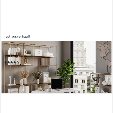
Fast ausverkauft
VICCO
Schreibtisch Lara, Weiß Hochglanz, 120 x 50 cm mit 2
Schubladen (1-St)
(12)
206,90 €
UVP
248,90 €
-17%
lieferbar - in 3-4 Werktagen bei dir