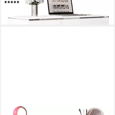
(1)
259,00 €
UVP
309,00 €
-16%
lieferbar - in 9-11 Werktagen bei dir
OTTO HOME