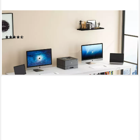
TRIBESIGNS
Doppelschreibtisch Schreibtisch, Computertisch mit Regalen,
200 cm Bürotisch
(2)
219,99 €
UVP
289,99 €
-24%
lieferbar - in 7-9 Werktagen bei dir