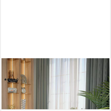
VICCO
Schreibtisch Sherry, Weiß/Sonoma, 90 x 40 cm mit Schubladen
(1-St)
(10)
124,90 €
UVP
158,90 €
-21%
lieferbar - in 3-4 Werktagen bei dir