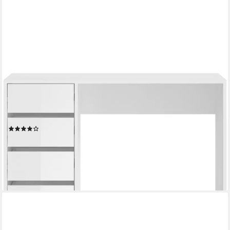
HOME AFFAIRE
Schreibtisch Pisa, Breite 110 cm, 4 Schubkästen, hochglanz
Schubkastenfront, grifflose Optik, individuell einsetzbar,
Schminktisch, Homeoffice
(5)
139,99 €
UVP
335,00 €
-58%
lieferbar - in 6-8 Werktagen bei dir