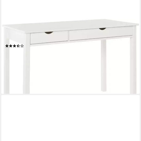
HOME AFFAIRE
Schreibtisch Gava, massives Kiefernholz, für das home office,
Breite 100/120/140 cm
(153)
119,99 €
UVP
249,99 €
-52%
lieferbar - in 2-3 Werktagen bei dir