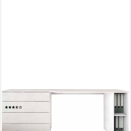
BORCHARDT MÖBEL
Schreibtisch Vaasa, Breite 196 cm, Push to Open-Funktion
(203)
279,99 €
UVP
359,00 €
-22%
lieferbar - in 4-5 Werktagen bei dir