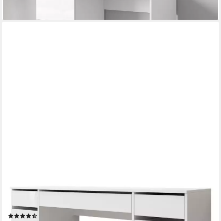
MIRJAN24
Schreibtisch Ada Bis (mit neun Schubladen), 154x55x76 cm,
Schwarze Kunststofffüße, Schminktisch
(21)