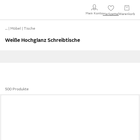
Mein Konto
Merkzettel
Warenkorb
…
Möbel
Tische
Weiße Hochglanz Schreibtische
500 Produkte