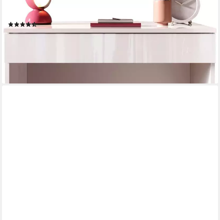
Schreibtisch Basic, Computertisch mit 1 Schublade, Arbeitstisch,
Schminktisch in versch. Farben, Breite 78 oder 110 cm
(19)
ab 99,99 €
UVP
160,00 €
-38%
lieferbar - in 1-2 Werktagen bei dir