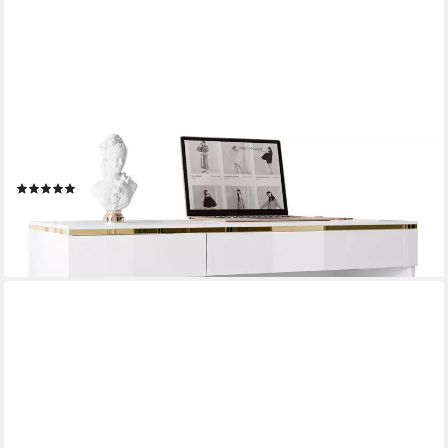
LOOKWAY
Schreibtisch AURORA mit Schubladen und Dekorative
Umrandung, Breite: 120 cm
(5)
255,00 €
UVP
309,00 €
-17%
lieferbar - in 9-11 Werktagen bei dir