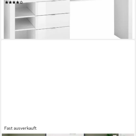
(122)
299,99 €
UVP
369,00 €
-19%
lieferbar - in 4-5 Werktagen bei dir
Fast ausverkauft