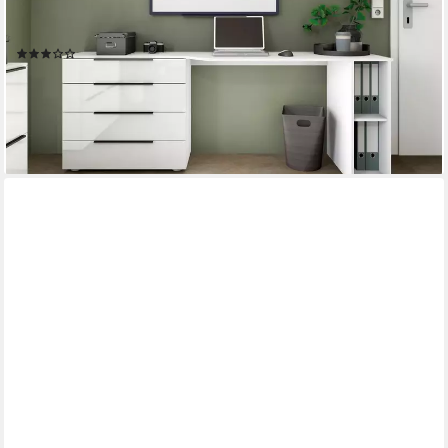
BORCHARDT MÖBEL
Schreibtisch Tom, mit Stauraum, Breite 196 cm
(15)
264,97 €
UVP
359,00 €
-26%
lieferbar - in 4-5 Werktagen bei dir