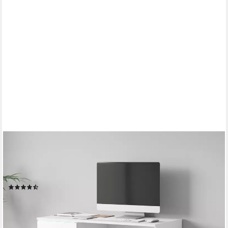
HOME AFFAIRE
Schreibtisch Vera, Computertisch mit LED-Beleuchtung (1-St),
Moderner Schreibtisch, Push-to-Open, 3 Schubladen, B 110 oder
150 cm
(10)
ab 129,99 €
UVP
249,00 €
-48%
lieferbar - in 6-8 Werktagen bei dir