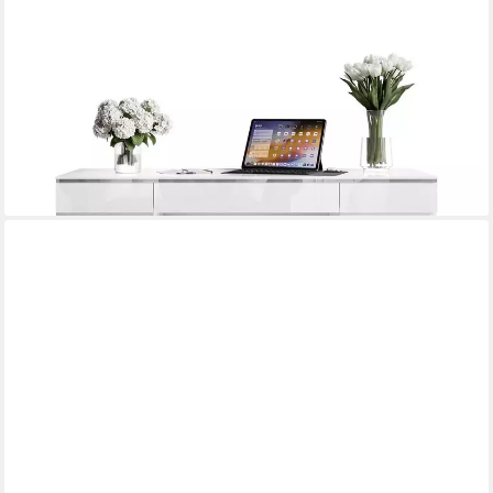
LOOKWAY
Schreibtisch AURORA DOUBLE SILVER mit Schubladen (1x
Schreibtisch), Breite: 157cm
309,00 €
UVP
369,00 €
-16%
lieferbar - in 5-6 Werktagen bei dir