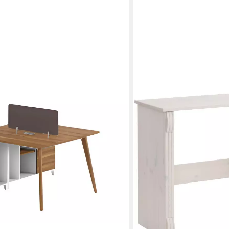
r Schreibtisch von XLMOEBEL mit
and
0 €