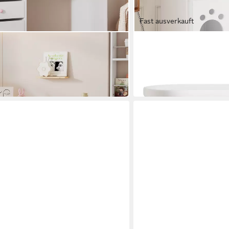
Fast ausverkauft
FLIEKS
hubladen und rosa Keramikgriffen
Schreibtisch rechteckiger
39,99 €
UVP
69,99 €
-43%
in 5-6 Werktagen bei dir