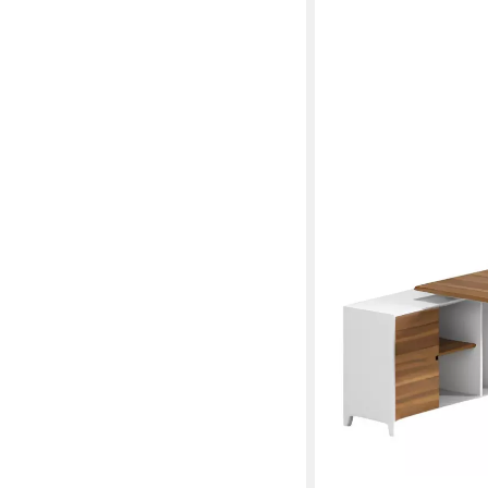
XLMOEBEL
Schreibtisch Moderne
Holzregal und Trennw
140 x 105 x 200 cm
B/H/T
1.289,00 €
UVP
1.600,0
-19%
lieferbar in 12 Wochen