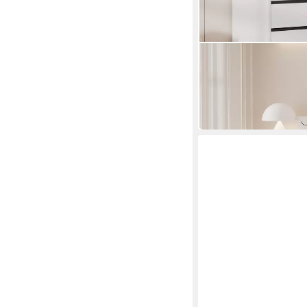
FLIEKS
Schreibtisch mit 5 Sc
162,99 €
UVP
269,99 €
-40%
in 8-10 Werktagen bei dir