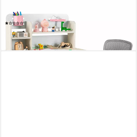
COSTWAY
Kinderschreibtisch mit Stuhl Set, höhenverstellbar, für 3-12
Jahren
(1)
248,99 €
UVP
290,99 €
-14%
lieferbar - in 3-4 Werktagen bei dir