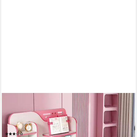
RUTAQIAN
Kinderschreibtisch Kinderschreibtischstuhl Set für
Kinder,Höheverstellbar 105 und 111 cm (Kinder-Schreibtisch-
und Stuhl-Set, 1-St., 1 x Kinderschreibtisch, 1 x Kinderstuhl),
Schreibtisch mit Stuhl, Bücherständer und Schublade für Jungs
(4)
Mädchen