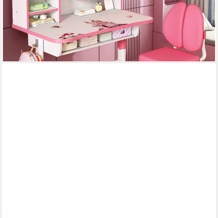
154,99 €
UVP
359,99 €
(77,50 €/ 1 Stk)
-57%
lieferbar - in 6-8 Werktagen bei dir