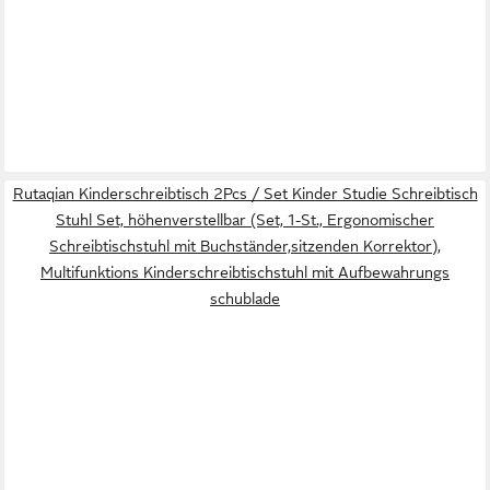
Schreibtisch Computertisch aus Holz im modernen Design für
Jugendzimmer (Schreibtisch, 1-St., Schreibtisch), Hergestellt in
Europa
856,00 €
UVP
1.100,00 €
-22%
lieferbar in 10 Wochen
Rutaqian Kinderschreibtisch 2Pcs / Set Kinder Studie Schreibtisch
Stuhl Set, höhenverstellbar (Set, 1-St., Ergonomischer
Schreibtischstuhl mit Buchständer,sitzenden Korrektor),
Multifunktions Kinderschreibtischstuhl mit Aufbewahrungs
schublade