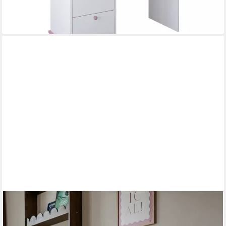
lieferbar in 3 Wochen
RAUMHIRSCH FURNITURE
Kinderschreibtisch Jugendschreibtisch, Schreibtisch, Lerntisch,
Laptoptisch (Maße: 71 x 33 x 76 cm (2-fach höhenverstellbare