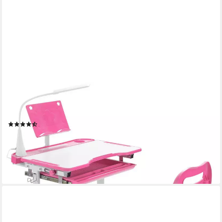
COSTWAY
Kinderschreibtisch mit Stuhl & Lampe, höhenverstellbar, mit
Bücherständer
(35)
124,99 €
UVP
159,99 €
-22%
lieferbar - in 2-3 Werktagen bei dir