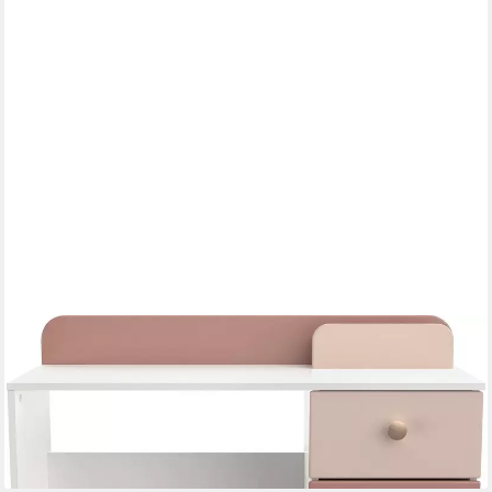
DEMEYERE GROUP
Kinderschreibtisch Jade, Schublade, Stauraum, Runde
Knopfgriffe mit Roségold-Finish
148,68 €
UVP
179,00 €
-17%
lieferbar in 3 Wochen