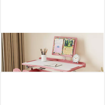
COSTWAY
Kinderschreibtisch (2-St), mit Stuhl, kippbar & höhenverstellbar
127,99 €
UVP
198,99 €
-36%
lieferbar - in 3-4 Werktagen bei dir