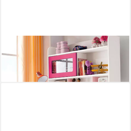
JVMOEBEL
Kinderschreibtisch Regalschrank und Schreibtisch für Mädchen
im modernen Design (Schreibtisch + Regal), Made in Europa
1.299,00 €
UVP
1.800,00 €
-28%
lieferbar in 12 Wochen