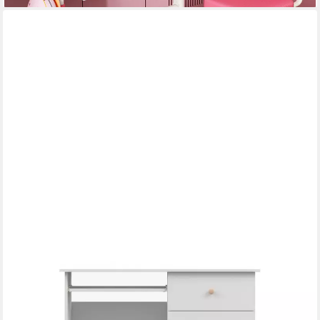
DEINE MÖBEL 24
Kinderschreibtisch OSCAR Schreibtisch 115 cm breit mit
Schubladen Stauraum (Set, 3-St., ganz in Weiß / Cashmere,
Griffe: Rosa / Anthrazit OSCAR-Kollektion), Kinderzimmer
Jugendzimmer Jungenzimmer Mädchenzimmer