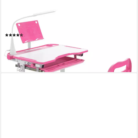
COSTWAY
Kinderschreibtisch mit Stuhl & Lampe, höhenverstellbar, mit
Bücherständer
(35)
124,99 €
UVP
159,99 €
-22%
lieferbar - in 2-3 Werktagen bei dir