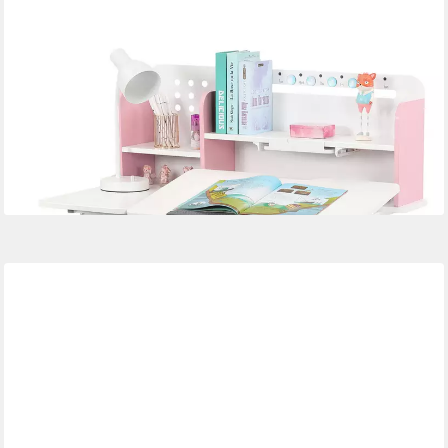
JOYLDIAS
Kinderschreibtisch mit Bücherregal, Schubladen und Haken –
höhenverstellbar & neigbar (1-St), Studiertisch, Schreibtisch,
multifunktionaler Schülerschreibtisch
229,99 €
UVP
399,99 €
-43%
lieferbar - in 3-4 Werktagen bei dir