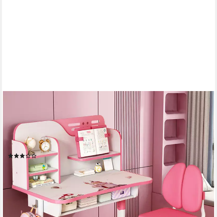
RUTAQIAN
Kinderschreibtisch Kinderschreibtischstuhl Set für
Kinder,Höheverstellbar 105 und 111 cm (Kinder-Schreibtisch-
und Stuhl-Set, 1-St., 1 x Kinderschreibtisch, 1 x Kinderstuhl),
Schreibtisch mit Stuhl, Bücherständer und Schublade für Jungs
(4)
Mädchen
154,99 €
UVP
359,99 €
(77,50 €/ 1 Stk)
-57%
lieferbar - in 6-8 Werktagen bei dir