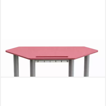
XLMOEBEL
Schreibtisch Sechseckige Schulbank in Rosa mit praktischen
Regalen, Made in Europa
1.069,00 €
UVP
1.390,00 €
-23%
lieferbar in 10 Wochen