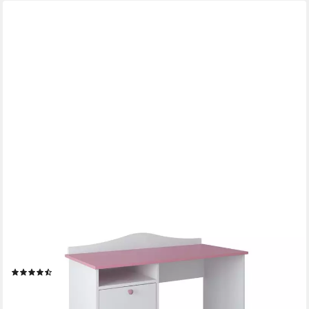
KIDS COLLECTIVE
Schreibtisch Kinderschreibtisch mit 74 cm Arbeitshöhe, zwei
Schubladen und Ablagefach in weiß pink Made in Europe
(3)
229,90 €
UVP
269,00 €
-15%