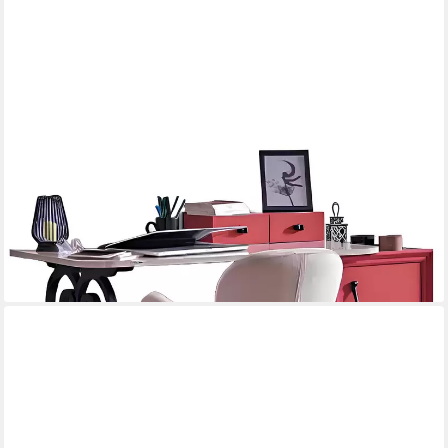
XLMOEBEL
Schreibtisch Eleganter Holzschreibtisch mit klassischer Optik für
Büro und Zuhause (Schreibtisch), Hergestellt in Europa
928,00 €
UVP
1.300,00 €
-29%
lieferbar in 10 Wochen