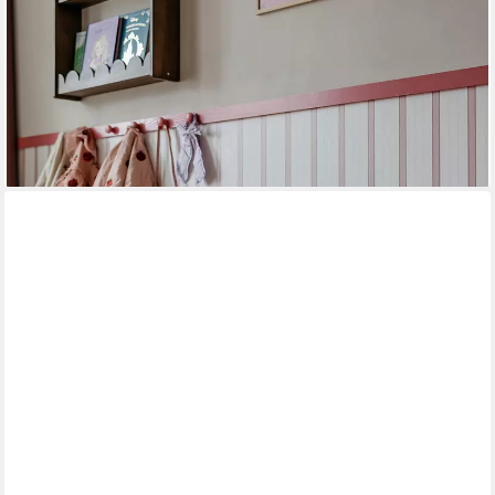
Arbeitsplatte, Schublade), viele Farbvarianten), Offenes
Ablagefach, für Kinder von 2,5 bis 7 Jahren, kompakte Bauweise
176,90 €
UVP
260,00 €
-32%
lieferbar - in 6-7 Werktagen bei dir