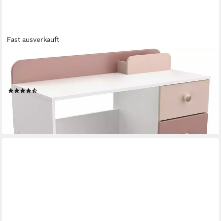
Fast ausverkauft
HABEIG
Kinderschreibtisch Kinder Schreibtisch Kindertisch Kindermöbel
(Rosa/Weiss #230)
(2)
179,95 €
279,90 €
-36%
lieferbar - in 2-3 Werktagen bei dir