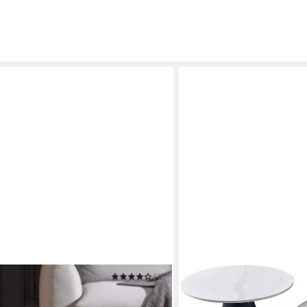
(7)
HELA
70cm schwarz-grau / schwarz
Couchtisch DUSTIN
194,49 €
UVP
349,99 €