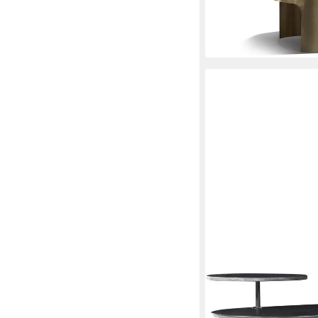
5.629,00 €
UVP
7.100,0
-21%
lieferbar in 12 Wochen
GUTMANN FACTORY
Couchtisch Grace, Wo
132 x 59 x 72 cm
B/H/T