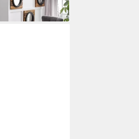
 Marmor Schwarz Sofatisch
tisch