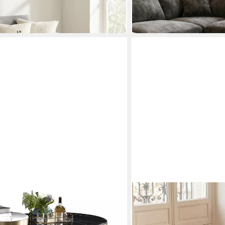
65 x 32 x 65 cm
B/H/T
179,95 €
in 2-3 Werktagen bei dir
FINEBUY
uchtisch in Schwarz mit Edelstahl-
Couchtisch FB77370 60cm
EBEL
Wohnzimmertisch Beistell
60 x 40 x 60 cm
B/H/T