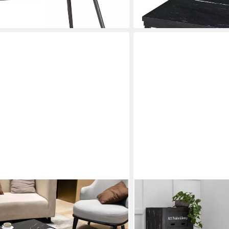
87,90 €
in 2-3 Werktagen bei dir
SIT
h aus Marmor-Porzellan, hochglanz,
Couchtisch Wien aus Marmo
dig
quadratisches Design
75 x 48 x 75 cm
B/H/T