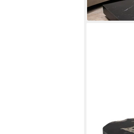
1.899,99 €
in 4-5 Werktagen bei dir
DASLAGERHAUS LIVING
Couchtisch Couchtisch
56,64 x 46 x 56,64 cm
B/H
449,00 €