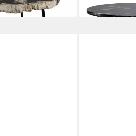
169,95 €
in 2-3 Werktagen bei dir
VILLA MÖBEL
 146x66 cm, Schwarz
Couchtisch Sally