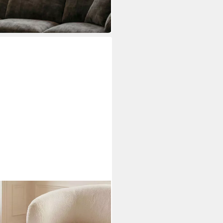
 Marmor Platte Schwarz
tisch Rund