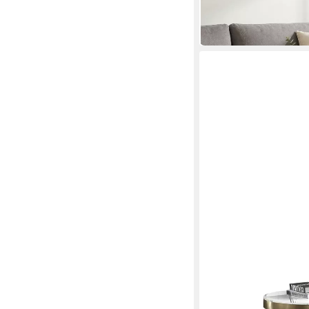
60 x 35 x 60 cm
B/H/T
199,95 €
in 2-3 Werktagen bei dir
XLMOEBEL
Couchtisch Marmor-Co
Elementen von XLMO
100 x 30 x 100 cm
B/H/T