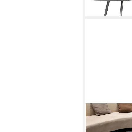
299,99 €
lieferbar in 2 Wochen
ELEMENTI
Couchtisch SOFIA Tisc
stilvoll, wetterbestän
118 x 23 x 118 cm
B/H/T