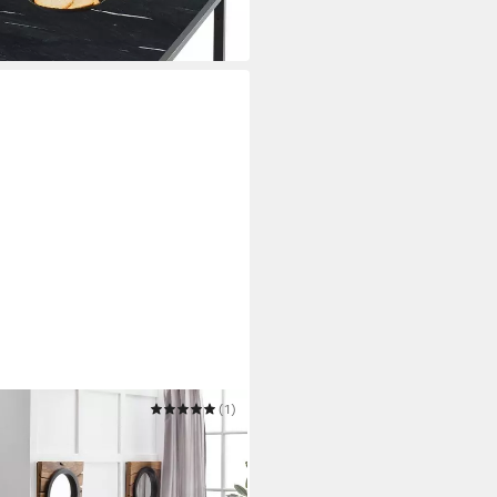
(1)
r mit Metallgestell –