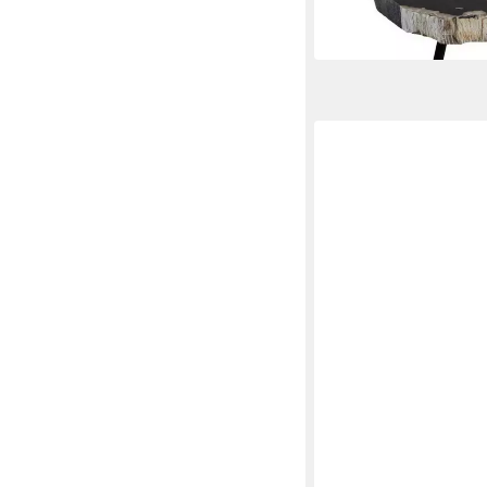
in 8-10 Werktagen bei dir
BRAFAB
Couchtisch Hallavara