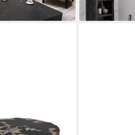
159,99 €
199,99 €
-20%
in 7-9 Werktagen bei dir
WOHNLING
 Unikat D ca 55 cm
Couchtisch WL7.373 60cm
Beistelltisch Wohnzimmer
/T
60 x 39 x 60 cm
B/H/T