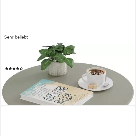
Sehr beliebt
EUGAD
Beistelltisch (1-St), rund, Balkontisch Gartentisch, aus Metall,
φ48xH45cm
(31)
21,24 €
UVP
59,99 €
-65%
lieferbar - in 3-4 Werktagen bei dir