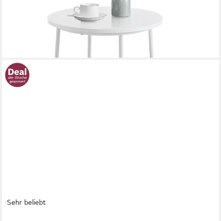
nur bis Dienstag
-56%
lieferbar - in 2-3 Werktagen bei dir
+3
Sehr beliebt