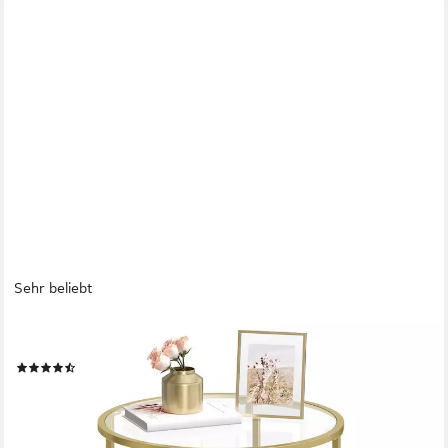
Sehr beliebt
VASAGLE
Beistelltisch, kleiner Glastisch, robustes Hartglas, Ø 50x 55 cm
(173)
ab 24,99 €
UVP
55,99 €
-55%
lieferbar - in 2-3 Werktagen bei dir