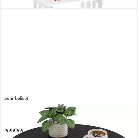
lieferbar - in 5-6 Werktagen bei dir
Sehr beliebt
EUGAD
Beistelltisch (1-St), rund, Balkontisch Gartentisch, aus Metall,
φ48xH45cm
(31)
21,24 €
UVP
59,99 €