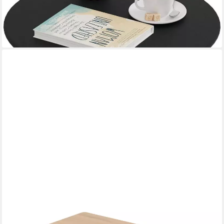
-65%
lieferbar - in 3-4 Werktagen bei dir
JEOBEST