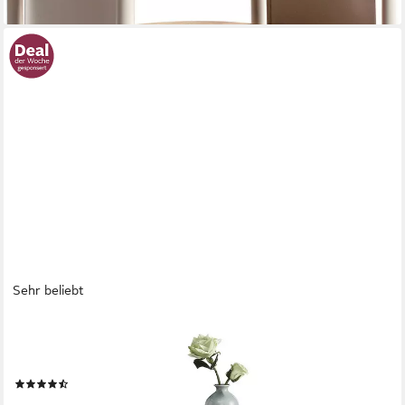
Sehr beliebt
VASAGLE
Beistelltisch, rund, Couchtisch, mit Korb aus Stoff, Ø45 cm,
modern
(458)
29,59 €
UVP
67,99 €