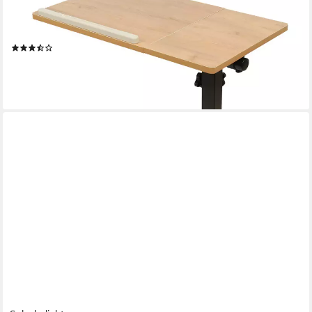
Beistelltisch Mobiler Stehtisch, Höhenverstellbar Computertisch
Nachttisch, (Holz, Metallgestell) Laptoptisch mit Wendbarer
Tischplatte
(3)
35,99 €
UVP
62,00 €
-42%
lieferbar - in 3-4 Werktagen bei dir