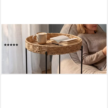
DOPORRO
Beistelltisch Couchtisch kleiner Tisch mit 1/2 geflochtenen
Ablagen rund Reglo-08, Zwei Materialien zur Auswahl
(1)
28,45 €
UVP
34,14 €
-17%
lieferbar - in 2-3 Werktagen bei dir