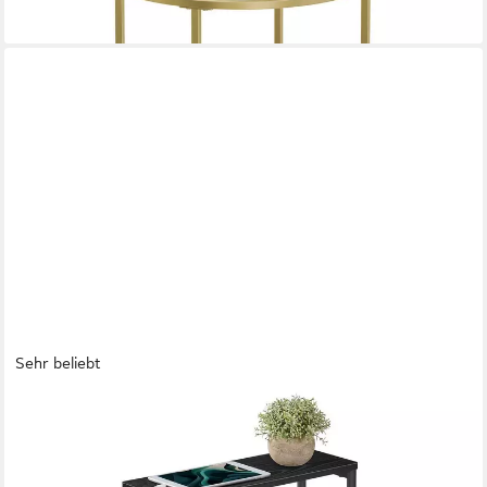
Sehr beliebt
VASAGLE
Beistelltisch schmal, Nachttisch, für Wohnzimmer, Schlafzimmer,
18 x 45 x 58 cm, mit Ladefunktion, Couchtisch, 3 Ablagen,
ebenholzschwarz-tintenschwarz