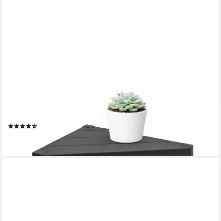
SPETEBO
Beistelltisch Kunststoff Beistelltisch in Anthrazit (Anzahl, 1-St.,
Stück), Einfache Montage
(13)
ab 16,95 €
lieferbar - in 2-3 Werktagen bei dir