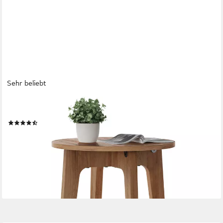
Sehr beliebt
VASAGLE
Beistelltisch, rund, mit unterer Ablage, modern, 40 x 50 cm
(140)
36,99 €
UVP
54,99 €
-33%
lieferbar - in 3-4 Werktagen bei dir