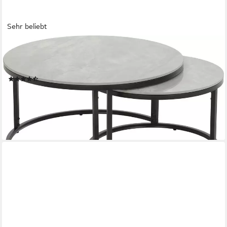
Sehr beliebt
HELA
Satztisch LUIS, Couchtisch rund (Set, 2-St), 2er Set, 12mm
Sinterstein; Marmoroptik, Boho Wohnzimmertisch
(129)
167,99 €
UVP
249,99 €
-33%
lieferbar - in 5-6 Werktagen bei dir