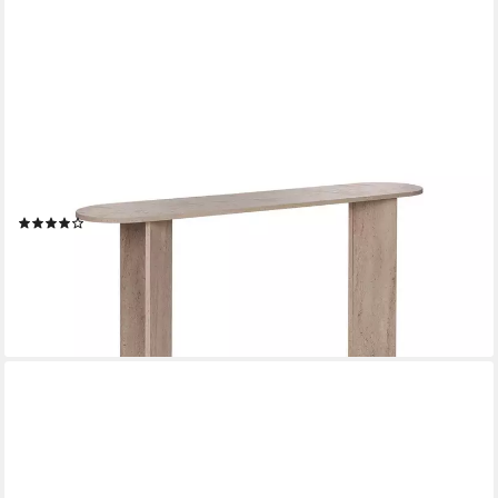
SKYE DECOR
Konsolentisch Sira (Packing, 1 Tisch), 150 cm x 75 cm x 35 cm,
100% melaminbeschichtete
(6)
100,00 €
150,00 €
-33%
lieferbar in 3 Wochen
+2