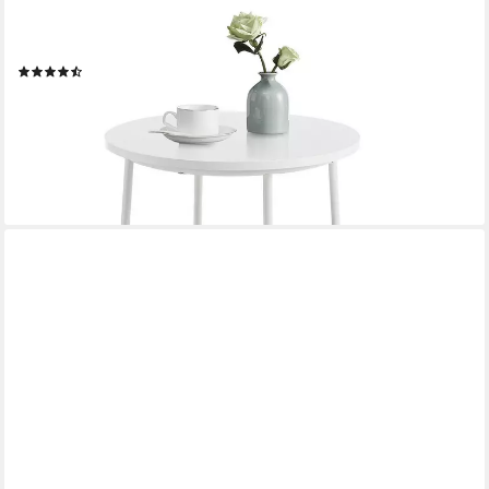
VASAGLE
Beistelltisch, rund, Couchtisch, mit Korb aus Stoff, Ø45 cm,
modern
(458)
29,59 €
UVP
67,99 €
nur bis Dienstag
-56%
lieferbar - in 2-3 Werktagen bei dir
+3