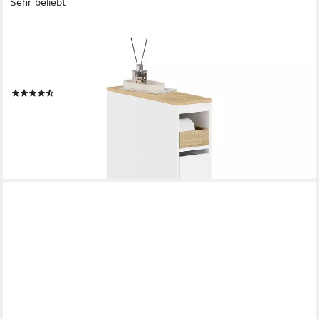
Sehr beliebt
SOBUY
Beistellwagen BZR54, Badezimmerschrank mit Rollen,
Badschrank schmal, Kommode, Küchenwagen schmal
Nischenwagen Badezimmerregal mit Rädern, ausziehbar
(41)
ab 94,95 €
139,95 €
-32%
lieferbar - in 2-3 Werktagen bei dir