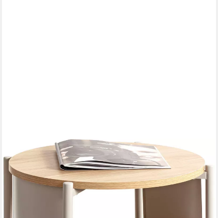
HAKU
Beistelltisch Nachtkonsole, Sofatisch, Wohnzimmertisch (1-St),
rund - aus MDF Braun - Ø/H 44/60 cm
ab 98,44 €
UVP
148,95 €
-34%
lieferbar - in 2-3 Werktagen bei dir