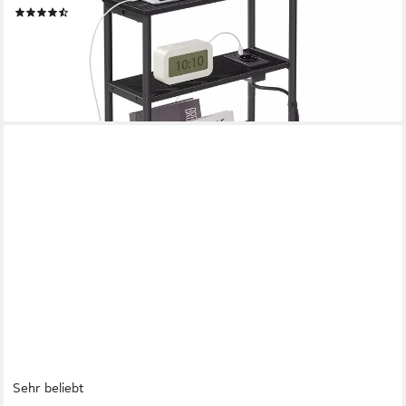
(148)
36,99 €
UVP
57,99 €
-36%
lieferbar - in 3-4 Werktagen bei dir
Sehr beliebt