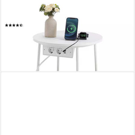
VASAGLE
Beistelltisch, rund, mit Steckdose, USB-Anschlüsse, mit Korb aus
Stoff, Ø45 cm
(126)
45,99 €
UVP
85,99 €
-47%
lieferbar - in 3-4 Werktagen bei dir