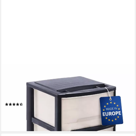
M HOME
Rollwagen Schubladenrollwagen PLS6079 Rollcontainer
Schubladenschrank Kunststoff, (Spar-Set, 1 St., Rollwagen mit 4
Rollen und 4 Schubladen), mit Rollen, 4 Schubkästen und
Griffmulden
(8)
44,95 €
UVP
59,95 €
-25%
lieferbar - in 3-4 Werktagen bei dir