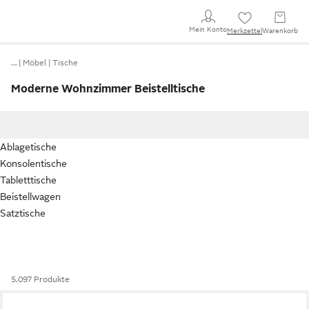
Mein Konto
Merkzettel
Warenkorb
…
Möbel
Tische
Moderne Wohnzimmer Beistelltische
Ablagetische
Konsolentische
Tabletttische
Beistellwagen
Satztische
5.097 Produkte