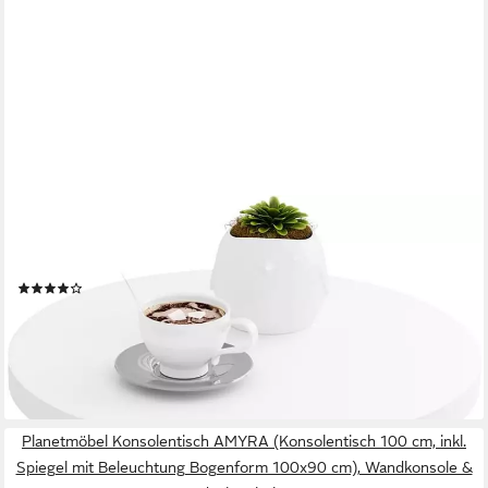
WOLTU
Beistelltisch, Couchtisch rund, C Form, für Sofa Bett, φ38xH55
cm
(18)
22,03 €
UVP
58,99 €
-63%
lieferbar - in 3-4 Werktagen bei dir
Planetmöbel Konsolentisch AMYRA (Konsolentisch 100 cm, inkl.
Spiegel mit Beleuchtung Bogenform 100x90 cm), Wandkonsole &