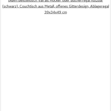
skølm Beistelltisch Vali als Hocker oder Bücherregal nutzbar
(schwarz), Couchtisch aus Metall, offenes Gitterdesign, Ablageregal
39x34x49 cm