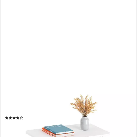
DRIPEX
Beistelltisch Nachttisch 3 Ebenen Sofatisch in weiß (1 Tisch),
nicht Lackiert, Feuchtigkeitsbeständig
(93)
ab 18,99 €
UVP
25,99 €
-27%