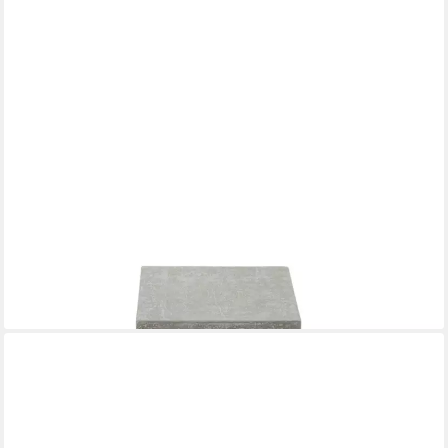
ELEMENTI
Gartentisch TEVERE aus Beton, modern, Outdoor Tisch (1-St.,
Gartentisch aus Beton), Beton,Spacegrau
ab 149,00 €
lieferbar - in 5-6 Werktagen bei dir