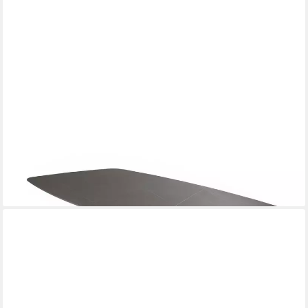
OUTDOOR
Gartentisch BARI, Anthrazit, Grau, Aluminiumgestell, Tischplatte
aus Sinterstein, B 180 x H 75 x T 90 cm
652,90 €
lieferbar - in 7-9 Werktagen bei dir