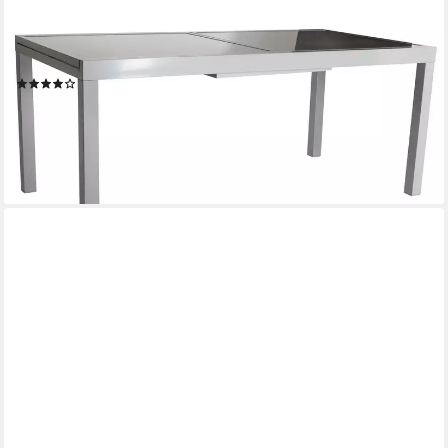
MERXX
Gartentisch Amalfi, je nach Variante auf 180-240cm ausziehbar
(168)
ab 226,65 €
UVP
626,90 €
-64%
lieferbar - in 4-5 Werktagen bei dir