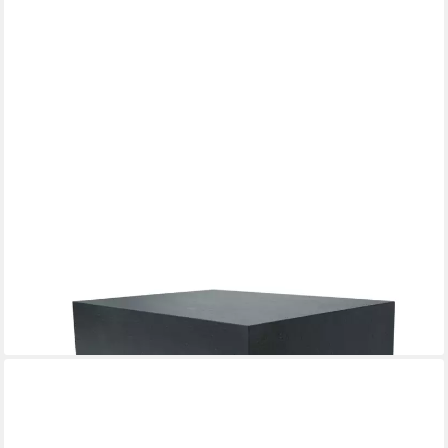
ELEMENTI
Gartentisch TEVERE aus Beton, modern, Outdoor Tisch (1-St.,
Gartentisch aus Beton), Beton,Schieferschwarz
519,00 €
lieferbar - in 5-6 Werktagen bei dir