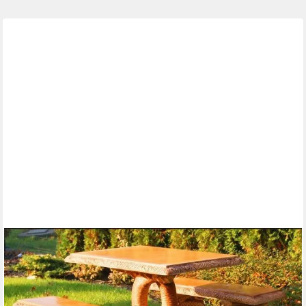
JVMOEBEL
Gartentisch Handgefertigter Stein Tisch in Fischform, beige,
frostfest (3-St), Made in Europa
727,00 €
UVP
930,00 €