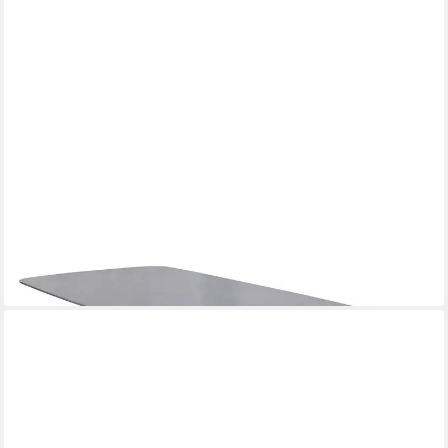
OUTDOOR
Gartentisch BARI, Anthrazit, Grau, Aluminiumgestell, Tischplatte
aus Sinterstein, B 240 x H 75 x T 90 cm
848,90 €
lieferbar - in 7-9 Werktagen bei dir