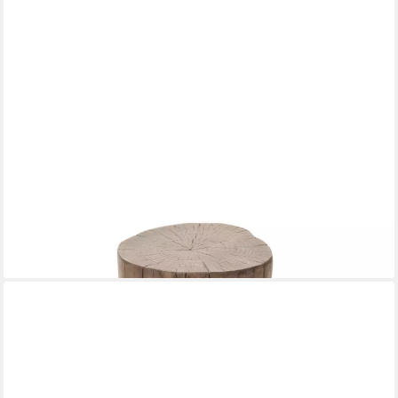
ELEMENTI
Gartentisch DAINTREE aus Beton, modern, Outdoor Tisch (1-St.,
Gartentisch aus Beton), Beton,Rotholz
ab 249,00 €
lieferbar - in 5-6 Werktagen bei dir