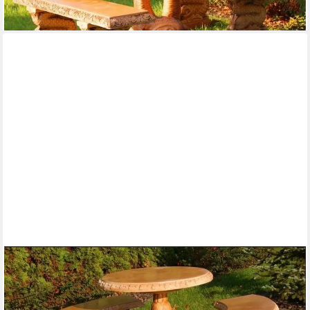
-22%
lieferbar in 8 Wochen
JVMOEBEL
Gartentisch Runder Steintisch im Römischen Stil aus Fine Crete
in Beige (3-St), Made in Europa
592,00 €
UVP
750,00 €