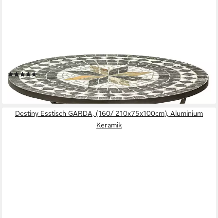
DEHNER
Gartentisch Mosaiktisch Diana, Stahl / Stein, braun / grau / weiß,
verspielter, romantischer Gartentisch im südländischem Design
(2)
209,99 €
lieferbar - in 3-4 Werktagen bei dir
Destiny Esstisch GARDA, (160/ 210x75x100cm), Aluminium
Keramik