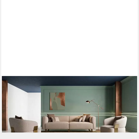
XLMOEBEL
Gartentisch Moderner Gartentisch mit Holzgestell und
Steinplatte Outdoor Design (1-St., Gartentisch mit Steinplatte),
Made in Europa
6.629,00 €
UVP
8.290,00 €
-20%
lieferbar in 10 Wochen