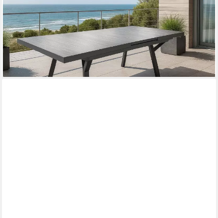
Gartentisch Solido Keramik Ausziehtisch von 185 cm auf 245 cm
ausziehbar (Solido ausziehbar, 1 Tisch), ausziehbar kratzfest
wetterfest
799,95 €
UVP
999,95 €
-20%
lieferbar - in 6-7 Werktagen bei dir