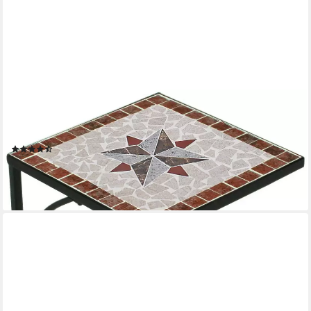
GARDEN PLEASURE
Gartentisch AMARILLO (Gartentisch, Balkontisch, OTTOs
Choice), Tischplatte mit Mosaik
(7)
31,98 €
UVP
37,98 €
-16%
lieferbar - in 4-5 Werktagen bei dir