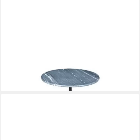
LESLI LIVING
Gartentisch Cafetisch Balkontisch Bistrotisch Marmortisch
Gastro grau Ø60x73cm, Marmorplatte
145,00 €
lieferbar - in 4-5 Werktagen bei dir