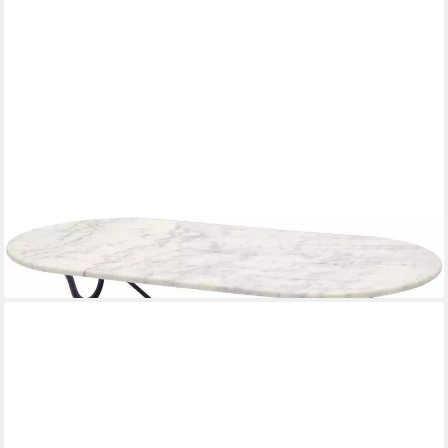
LESLI LIVING
Gartentisch Marmortisch Marmor weiß oval 120x60x71 cm
360,00 €
409,00 €
-12%
lieferbar - in 5-6 Werktagen bei dir