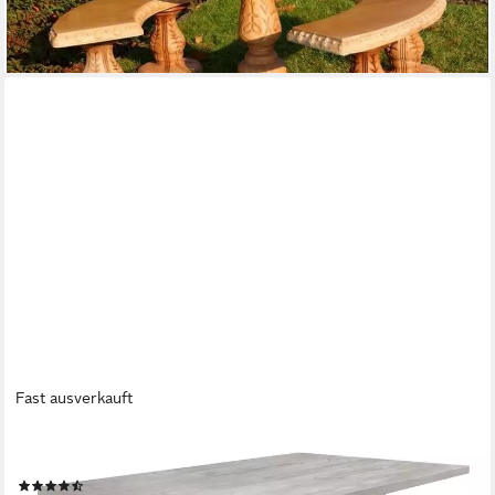
-21%
lieferbar in 8 Wochen
Fast ausverkauft
MÄUSBACHER
Esstisch Mister (OTTOS Choice), Gestell in X-Form
(462)