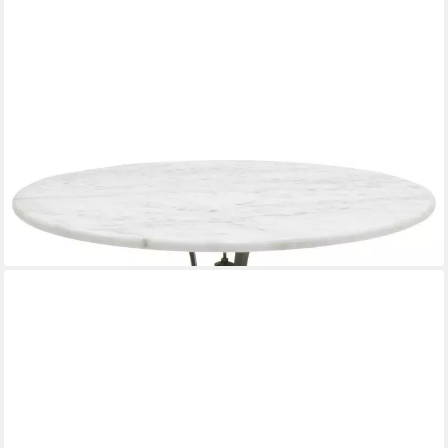
LESLI LIVING
Gartentisch Marmortisch weiß/grau 80x73 cm, Breite 80cm
289,00 €
lieferbar - in 5-6 Werktagen bei dir