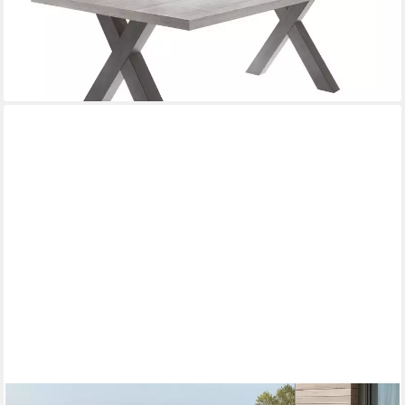
269,99 €
UVP
443,00 €
-39%
lieferbar - in 6-7 Werktagen bei dir
GARDISSIMO