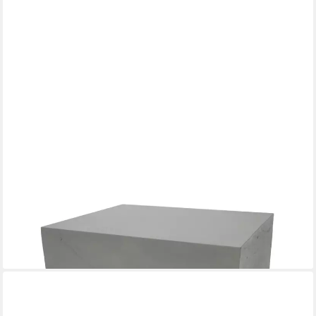
ELEMENTI
Gartentisch COLORADO aus Beton, modern, Outdoor Tisch (1-
St., Gartentisch aus Beton), Beton,Spacegrau
ab 649,99 €
lieferbar - in 5-6 Werktagen bei dir