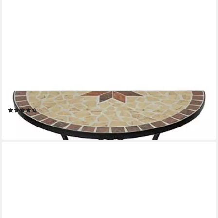
GARDEN PLEASURE
Gartentisch AMARILLO
(7)
56,69 €
lieferbar - in 2-3 Werktagen bei dir