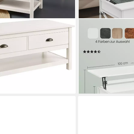
Sehr beliebt
VASAGLE
mit 2 Schubladen und 1
Couchtisch höhenverstellb
ssivem Kiefernholz
(inkl. Zubehörpaket & Anlei
versteckter Stauraum, 60
(449)
75,99 €
UVP
139,99 €
nur bis Dienstag
-46%
en bei dir
lieferbar - in 4-5 Werktagen be