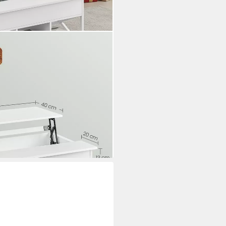
ar, Wohnzimmertisch, sofatisch
tung) aufklappbar), holz,
 x 100/120 x (48-62) cm
i dir