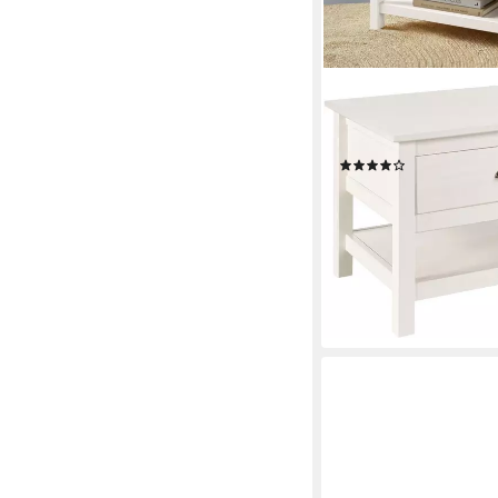
OTTO HOME
Couchtisch Schröder, 
Einlegeboden, aus ma
(5)
224,99 €
UVP
449,99 €
-50%
lieferbar - in 2-3 Werktag