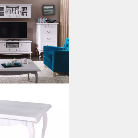
mmertisch, geschnitzte Füße,
n