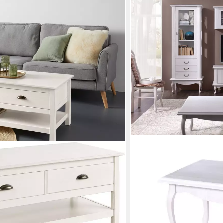
KONSIMO®
mit 2 Schubladen und 1
Couchtisch BRITON Wohnzi
ssivem Kiefernholz
Holztextur, zeitloses Desig
299,00 €
349,00 €
-14%
lieferbar in 5 Wochen