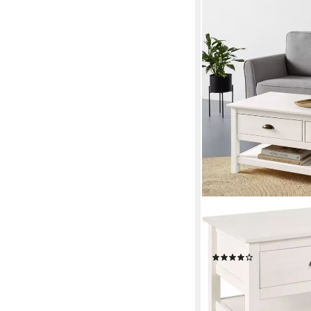
OTTO HOME
Couchtisch Schröder, 
Einlegeboden, aus ma
(5)
224,99 €
UVP
449,99 €
-50%