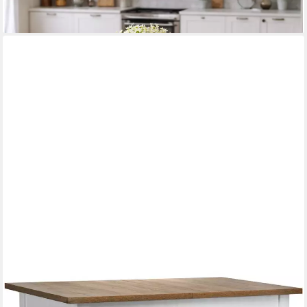
KONSIMO®
Esstisch LEMAS Esszimmertisch, Wohnzimmertisch, hergestellt
in der EU, ausziehbar: 160-203 cm, mit dunklen