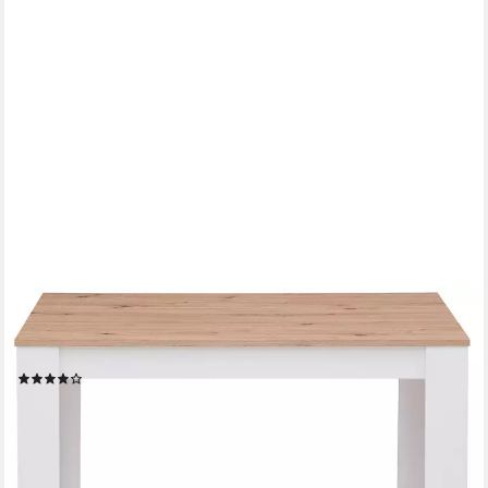
HOME AFFAIRE
Esstisch Bergamo Küchentisch, pflegeleichter Esstisch, erhältlich
in 3 Größen, 140 cm ausziehbar
(85)
ab 109,99 €
UVP
139,99 €
-21%
lieferbar - in 2-4 Werktagen bei dir