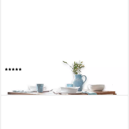
MIRABEAU
Esstisch Tisch Dale antikweiß/braun
(1)
489,00 €
UVP
504,00 €
-3%
lieferbar in 3 Wochen