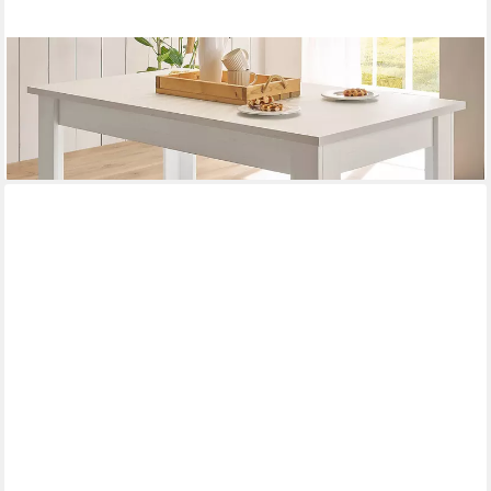
FURN.DESIGN
Esstisch Fiastra (Küchentisch in Pinie weiß, 160 x 90 cm), bis 6
Personen
264,49 €
lieferbar in 2 Wochen