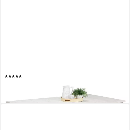
HOMESTYLE4U
Esstisch Esszimmertisch 90x160 bis 90x200 bis 8 Personen
Küche Holz erweiterbar, ausziehbar, Weiß Vintage Shabby
(2)
379,95 €
lieferbar - in 3-4 Werktagen bei dir