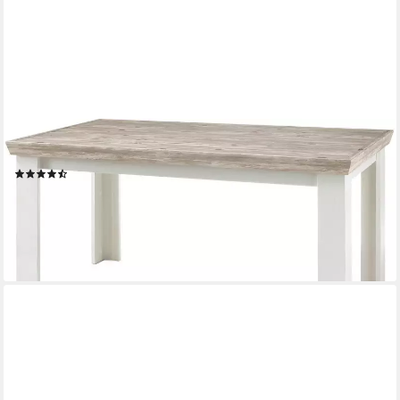
HOME AFFAIRE
Esstisch Florenz, Breite 160 cm.
(116)
279,99 €
UVP
479,99 €
-42%
lieferbar - in 9-11 Werktagen bei dir