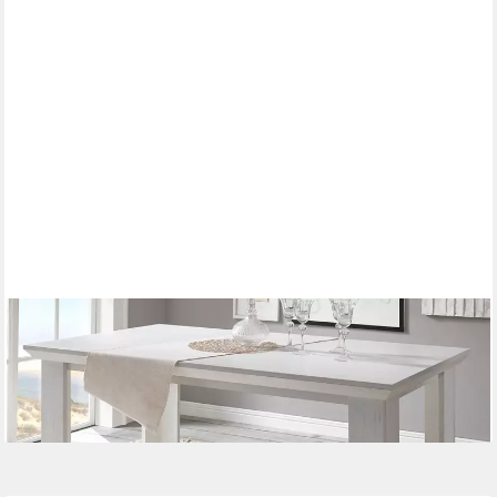
FURN.DESIGN
Esstisch Hooge (Küchentisch in Pinie weiß Landhaus, 160 x 90
cm), bis 6 Personen
ab 279,99 €
lieferbar in 2 Wochen