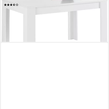
(2)
299,99 €
UVP
490,00 €
-39%
lieferbar in 6 Wochen