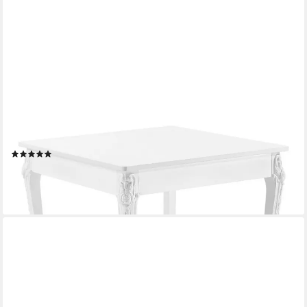
EN.CASA
Esstisch, »Lüneburg« Küchentisch für 2 Personen 76x80x80cm
Weiß
(9)
ab 127,99 €
UVP
161,99 €
-21%
lieferbar - in 5-6 Werktagen bei dir