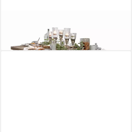
MIRABEAU
Esstisch Tisch Bradford weiß/braun
998,00 €
UVP
1.038,00 €
-4%
lieferbar in 3 Wochen