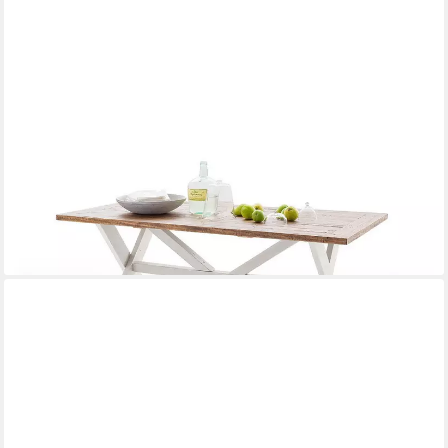
MCA LIVING
Esstisch Esstisch Byron Kiefer massiv in weiß und Vintage braun
220cm
769,00 €
lieferbar in 3 Wochen