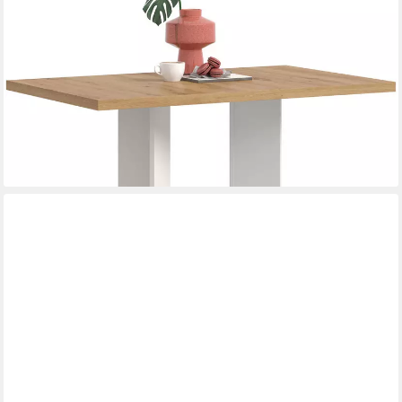
Esstisch GERO, 110x76x70 cm, mit Säulengestell (1-St., in
verschiedenen Ausführungen erhältlich), Tisch, Esstisch,
Esszimmer, Esszimmertisch, Küchetisch, Bartisch
189,99 €
UVP
406,00 €
-53%
lieferbar - in 6-8 Werktagen bei dir