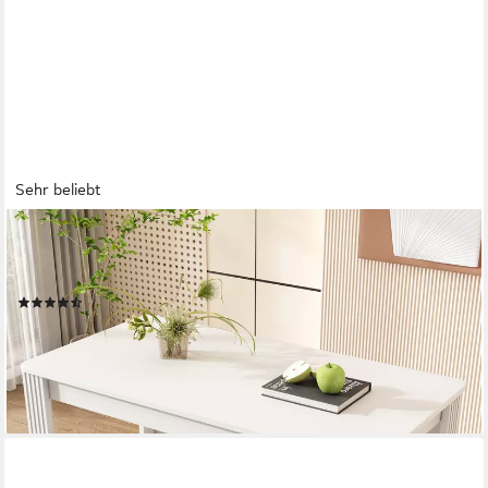
Sehr beliebt
FLIEKS
Esstisch (1-St), Rechteckiger Esszimmertisch Schreibtisch
Küchentisch 116*65*75cm
(66)
109,99 €
UVP
200,00 €
-45%
lieferbar - in 6-7 Werktagen bei dir