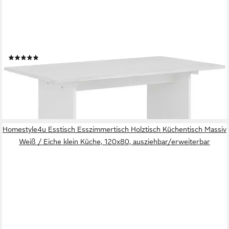
LOFT24
Esstisch Marcy - Esszimmertisch Küchentisch Tisch Speisetisch,
FSC®-zertifizierte Kiefer im rustikalen Landhausstil
(1)
349,99 €
569,99 €
-39%
lieferbar - in 5-6 Werktagen bei dir
Homestyle4u Esstisch Esszimmertisch Holztisch Küchentisch Massiv
Weiß / Eiche klein Küche, 120x80, ausziehbar/erweiterbar