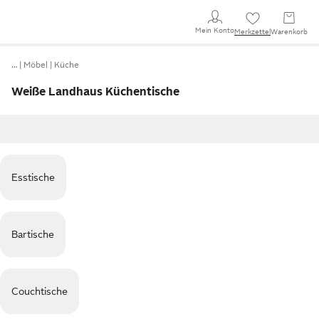
Mein Konto
Merkzettel
Warenkorb
…
Möbel
Küche
Weiße Landhaus Küchentische
Esstische
Bartische
Couchtische