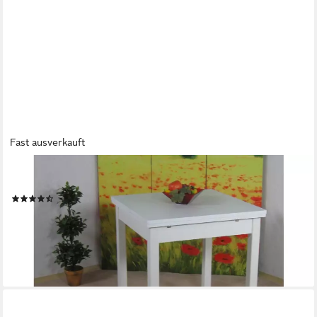
Fast ausverkauft
HOME AFFAIRE
Esstisch Hugo, mit Auszugsfunktion
(149)
ab 199,99 €
lieferbar - in 4-5 Werktagen bei dir