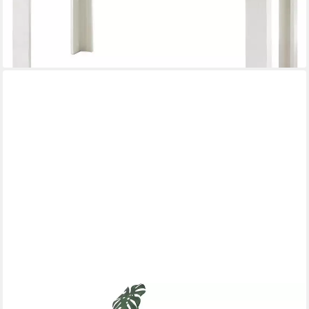
-42%
lieferbar - in 9-11 Werktagen bei dir
HOME AFFAIRE