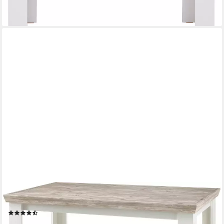
HOME AFFAIRE
Esstisch Florenz, Breite 160 cm.
(116)
279,99 €
UVP
479,99 €