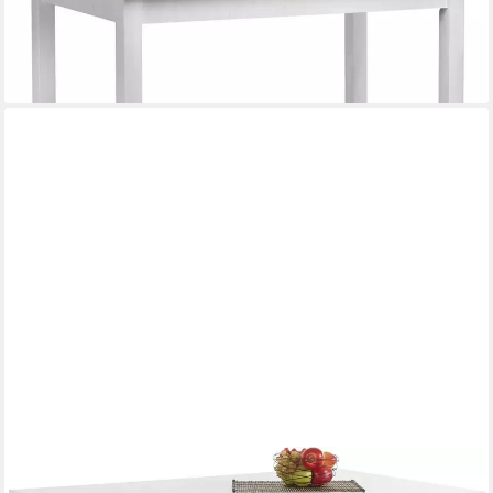
Eichenelementen
579,00 €
649,00 €
-11%
lieferbar in 4 Wochen
HOME AFFAIRE
Esstisch Firenze, Beite 137-185 cm, inkl. Ansteckplatte