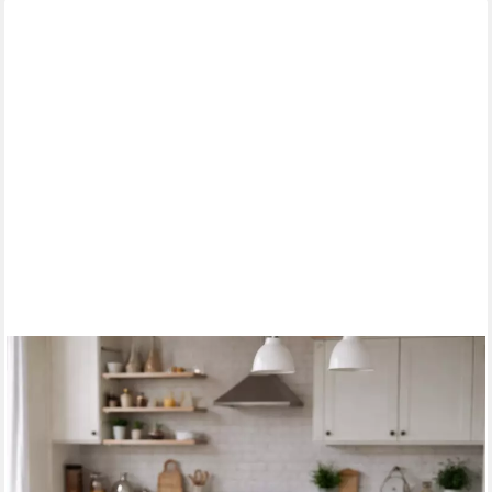
MOEBEL-DIREKT-ONLINE
Esstisch 4-Fuß-Esstisch, ausziehbar von 104 bis 164 cm, Tisch
rechts/links ausziehbar
179,99 €
299,99 €
-40%
lieferbar - in 6-7 Werktagen bei dir