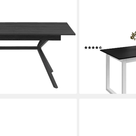
LOOKWAY
hbarer Tisch mit pflegeleichter
Esstisch ARTON II auszieh
cm
195
(86)
ab 209,00 €
lieferbar - in 9-11 Werktagen b
+7
en bei dir