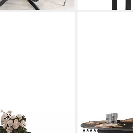
COMPLEO
 geriffeltem Gestell Hochglanz (1x
Esstisch 120-160 cm MODE
Rillenstruktur, ausziehbare
MADE IN EU
(16)