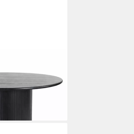
warz, Mangoholz massiv,
 Platz für 6 bis 8 Personen, H/D:
i dir