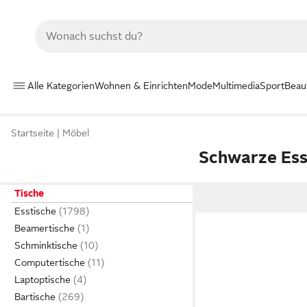
Alle Kategorien
Wohnen & Einrichten
Mode
Multimedia
Sport
Beau
Startseite
Möbel
Schwarze Es
Tische
Esstische
Beamertische
Schminktische
Computertische
Laptoptische
Bartische