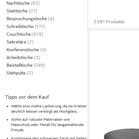
Nachttische
Stehtische
Besprechungstische
3.581 Produkte
Schreibtische
Couchtische
Sekretäre
Konferenztische
Arbeitstische
Beistelltische
Stehpulte
Tipps vor dem Kauf
Wähle eine matte Lackierung, da sie Kratzer
deutlich besser verbirgt als Hochglanz.
Achte auf robuste Materialien wie
Massivholz oder Metall für langanhaltende
SKYE DECOR
Freude.
Esstisch Sablin Boho (
Kombiniere den schwarzen Tisch mit hellen