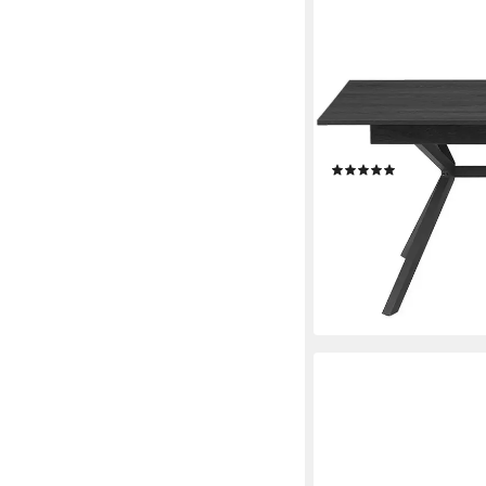
OTTO HOME
Esstisch Vendy, auszie
Oberfläche, 160-210 
(9)
119,99 €
UVP
399,99 €
-70%
lieferbar - in 5-7 Werktag