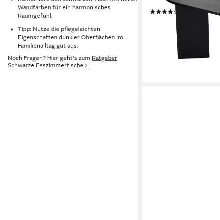
stabile 180 x 90, Oval
Wandfarben für ein harmonisches
(18)
Raumgefühl.
279,00 €
419,00 €
Tipp: Nutze die pflegeleichten
-33%
Eigenschaften dunkler Oberflächen im
lieferbar - in 6-8 Werktag
Familienalltag gut aus.
+3
Noch Fragen? Hier geht's zum
Ratgeber
Schwarze Esszimmertische ›