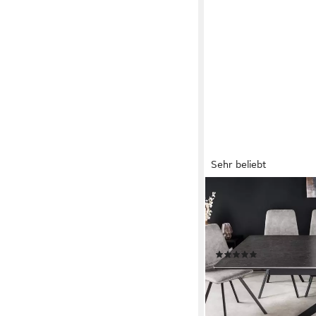
Sehr beliebt
RIESS-AMBIENTE
Esstisch ALPINE 160-
ausziehbar, Metall (Einz
Personen – ideal für
(20)
699,95 €
UVP
999,95 €
-30%
lieferbar - in 6-7 Werktag