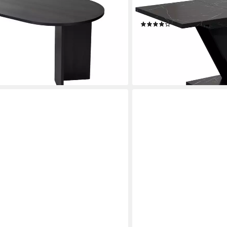
 Tischplatte
Tisch Wohnzimmertisch), E
160 x 80 x 75 cm
(2)
309,90 €
UVP
399,00 €
en bei dir
-22%
lieferbar - in 7-9 Werktagen be