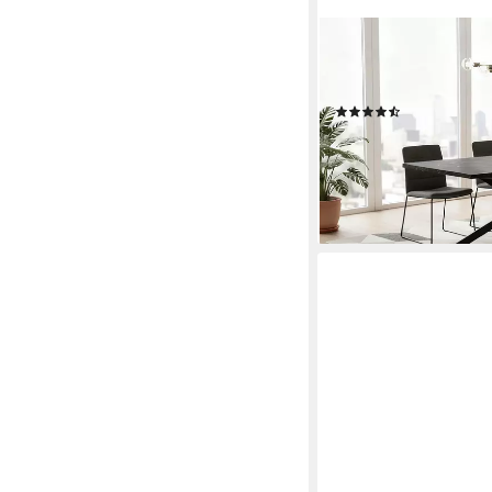
B&D HOME
Esstisch LARS, Metall
ausziehbar 120-160cm
(26)
249,99 €
UVP
379,90 €
-34%
lieferbar - in 3-4 Werktag
+2