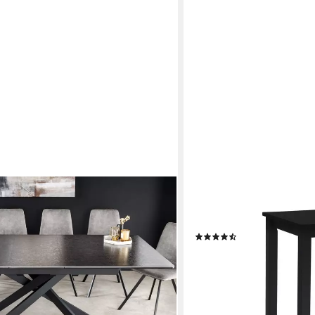
WOODROOM
200cm anthrazit/schwarz - Keramik,
Esstisch Kota (Hevea Massi
elartikel, 1-St), mit Platz für 10
Tisch massiv
(35)
 Esszimmer & Konferenzraum
ab 99,00 €
UVP
140,00 €
-29%
lieferbar in 3 Wochen
en bei dir