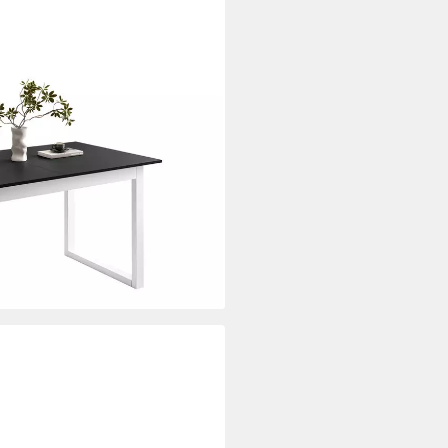
barer Tisch 140 cm, Breite: 140-
ei dir