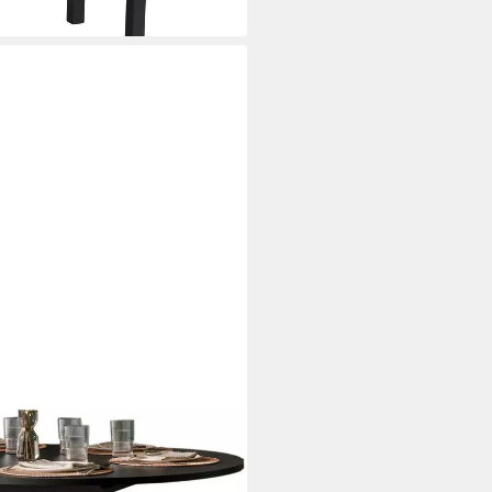
RNO, Säulengestell mit
r Tisch, Gestell in Lamellenoptik,