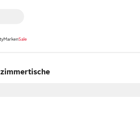
ty
Marken
Sale
szimmertische