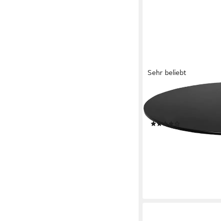
Sehr beliebt
OTTO HOME
Esstisch Jahwe (Küchen
Durchmesser 100 cm
(36)
179,99 €
UVP
399,99 €
-55%
lieferbar - in 2-3 Werktag