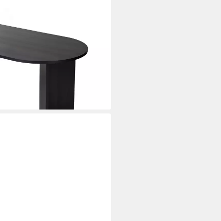
., 1 Tisch), modernes Design,
hplatte
i dir