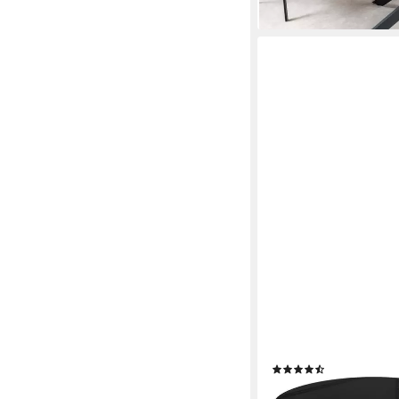
LOOKWAY
Esstisch OVI Tisch mit
Tisch), Breite: 180 cm
(7)
459,00 €
UVP
559,00 €