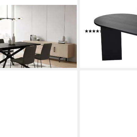
SKYE DECOR
gestell schwarz oder weiß,
Esstisch Sablin Boho (1-St
, 4-6 Personen
stabile 180 x 90, Oval Tisc
(18)
279,00 €
419,00 €
-33%
en bei dir
lieferbar - in 6-8 Werktagen be
+3