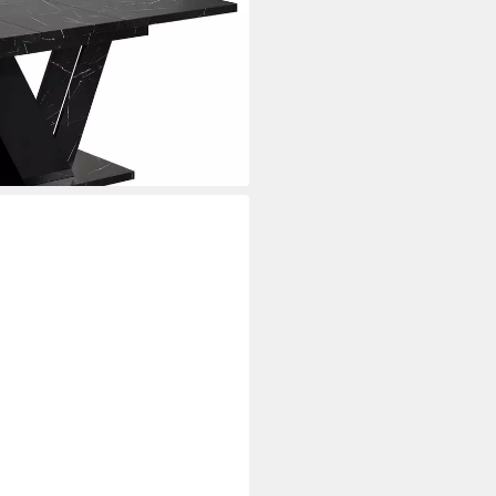
sszimmertisch ausziehbar 120 -
i dir