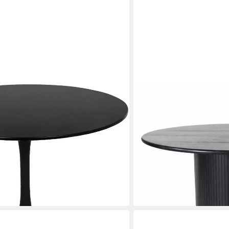
CASA DOMA
tisch, Tisch), Gestell aus Metall,
Esstisch Tarifa, rund, sch
Säulenfuß, Lamellen-Optik,
76x130 cm
389,00 €
1.679,00 €
-77%
lieferbar - in 6-8 Werktagen be
en bei dir