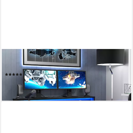
FORTE
Gamingtisch Ayo, mit LED-RGB Beleuchtung, moderner
Schreibtisch, Breite 140 cm
(5)
249,99 €
UVP
399,00 €
-37%
lieferbar - in 6-8 Werktagen bei dir