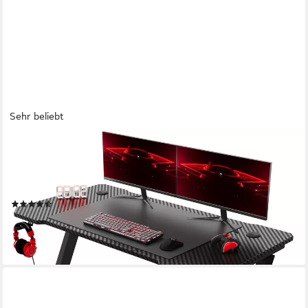
Sehr beliebt
GUNJI
Gamingtisch 80/120/140cm Gaming Schreibtisch PC Tisch Z-
förmiger (Ergonomischer Gaming Tisch,mit Kopfhörerhaken-
ostern geschenke)
(46)
ab 50,99 €
UVP
159,99 €
-68%
lieferbar - in 4-5 Werktagen bei dir