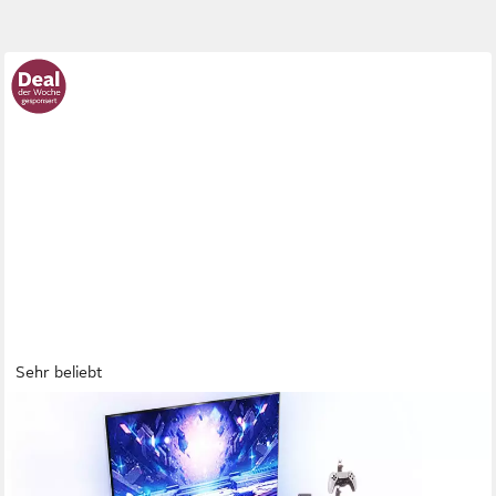
Sehr beliebt
HOMALL
Gamingtisch LED Gaming Tisch,Computertisch,mit RGB Lichtern
120/140/160cm (Gaming-Tisch mit RGB-Beleuchtung,
passenden Getränkehaltern und Kopfhörerhaken sowie Z-