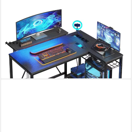
BESTIER
Gamingtisch Gaming-Schreibtisch L-Form mit LED, 106/133/147
× 50 cm Computertisch (Eckschreibtisch mit 2 USB-
Ladeanschluss und 3 AC-Steckdosen, 1 Tisch), L Form Großer
Tisch für Büro
(30)
ab 85,99 €
UVP
239,99 €
-64%
lieferbar - in 6-8 Werktagen bei dir