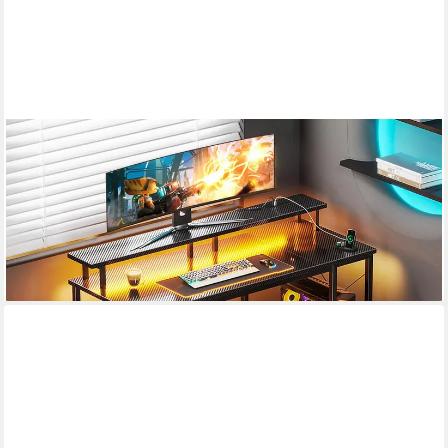
ODK
Gamingtisch Computertisch mit integrierter Steckdose und LED-
Beleuchtung (1-St), 120 cm in Schwarz für Gaming und
Homeoffice
82,83 €
UVP
142,99 €
-42%
lieferbar - in 3-4 Werktagen bei dir