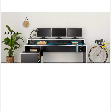
FORTE
Gamingtisch Tezaur, mit RGB-Beleuchtung, Breite 200 cm,
Eckschreibtisch
(28)
259,00 €
UVP
589,00 €
-56%
lieferbar in 3 Wochen