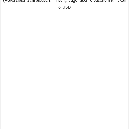
(Reversibler Schreibtisch, 1 Tisch), Jugendschreibtische mit Haken
& USB