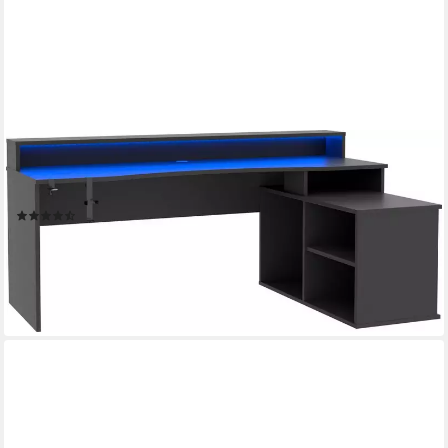
FORTE
Gamingtisch Tezaur, Eckschreibtisch mit RGB-Beleuchtung,
Tower rechts/links montierbar
(462)
319,99 €
UVP
749,00 €
-57%
lieferbar - in 2-3 Werktagen bei dir