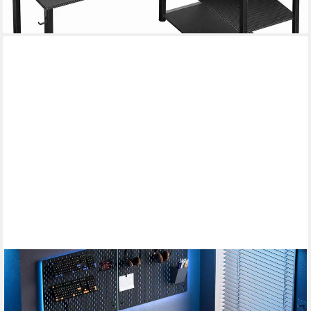
ODK
Gamingtisch L Form mit LED-Beleuchtung und integrierter
Steckdose (1-St), 120cm Schwarz Eckschreibtisch mit