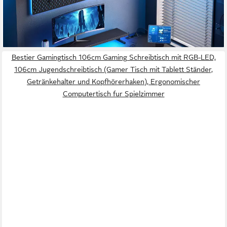
Monitorständer und Stauraum
92,04 €
UVP
171,99 €
-46%
lieferbar - in 3-4 Werktagen bei dir
Bestier Gamingtisch 106cm Gaming Schreibtisch mit RGB-LED,
106cm Jugendschreibtisch (Gamer Tisch mit Tablett Ständer,
Getränkehalter und Kopfhörerhaken), Ergonomischer
Computertisch fur Spielzimmer