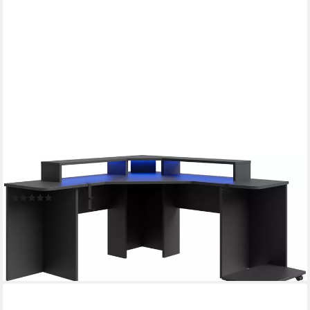
FORTE
Gamingtisch Tezaur, mit RGB-Beleuchtung, Breite 160 cm
(1)
347,00 €
UVP
669,00 €
-48%
lieferbar in 3 Wochen