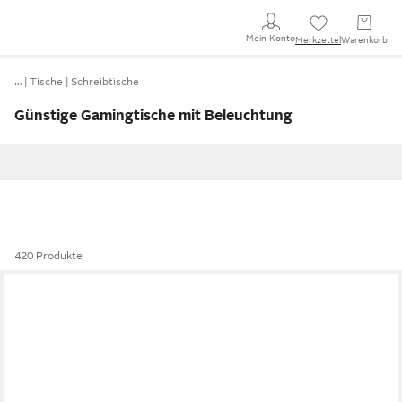
Mein Konto
Merkzettel
Warenkorb
…
Tische
Schreibtische
Günstige Gamingtische mit Beleuchtung
420 Produkte