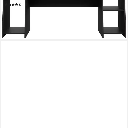
(289)
259,73 €
UVP
679,00 €
-62%
lieferbar in 3 Wochen