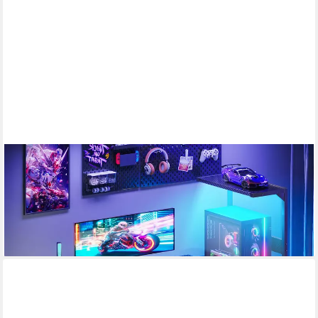
ODK
Gamingtisch mit LED-Beleuchtung, Regal & Schublade in Carbon-
Optik (1-St), 120 cm Computertisch & Schreibtisch
ab 54,51 €
UVP
107,99 €
-50%
lieferbar - in 3-4 Werktagen bei dir