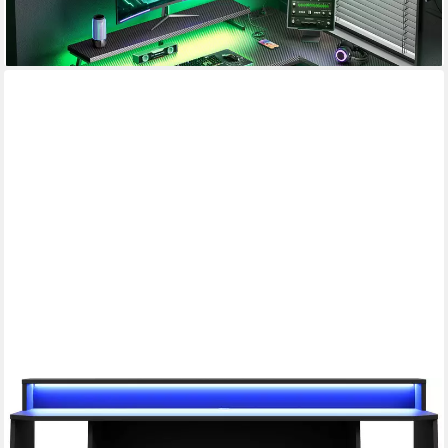
-30%
lieferbar - in 3-4 Werktagen bei dir
FORTE
Gamingtisch Tezaur, Schreibtisch mit RGB-Beleuchtung und
Halterungen, Breite 200 cm