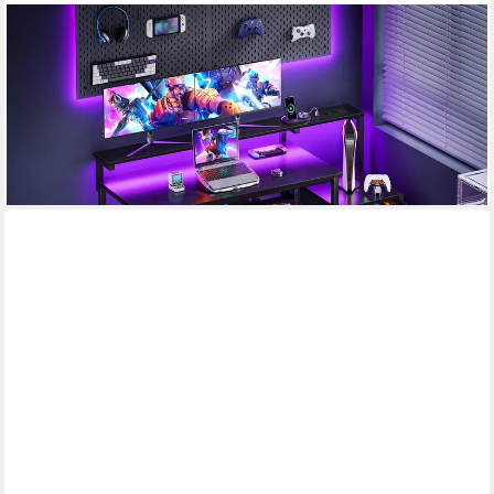
ODK
Gamingtisch mit LED-Beleuchtung, Steckdosenleiste und
ausziehbarer Tastaturablage (1-St), Mit Stoffschubladen und
Monitorständer, 140×48×90,7 cm, Schwarz
89,03 €
UVP
171,99 €
-48%
lieferbar - in 3-4 Werktagen bei dir