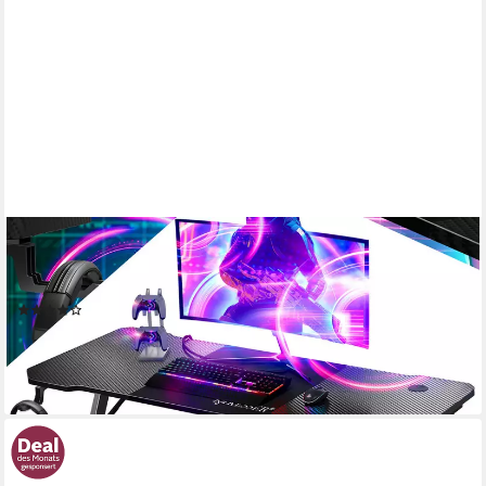
KESSER
Gamingtisch, Gaming Schreibtisch mit Getränkehalter
Ergonomischer Gamer Tisch
(25)
ab 69,80 €
lieferbar - in 3-4 Werktagen bei dir