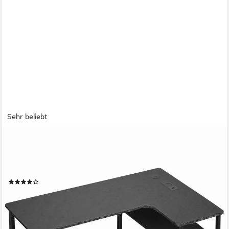
Sehr beliebt
GTPLAYER
Schreibtisch Gaming Tisch Eckschreibtisch mit Regal USB-
Ladeanschluss und Steckdose (1 Tisch), 120/100cm
Computertisch L Form, PC Tisch für Büro, Heimbüro
(157)
ab 69,98 €
UVP
199,99 €
nur diesen Monat
-65%
lieferbar - in 4-5 Werktagen bei dir