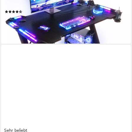
förmigen Tischbeinen-ostern geschenke)
(115)
ab 70,99 €
UVP
179,99 €
nur bis Dienstag
-61%
lieferbar - in 4-5 Werktagen bei dir
Sehr beliebt