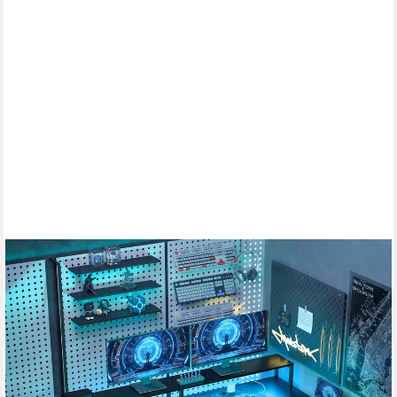
HOMCOM
Gamingtisch L-förmiger 165 x 80 cm mit LED & Steckdosen,
Doppelmonitorständer (Computertisch, 1-St., Schreibtisch), für
Büro, Arbeitszimmer, Schwarz
109,90 €
UVP
213,90 €
-49%
lieferbar - in 2-3 Werktagen bei dir