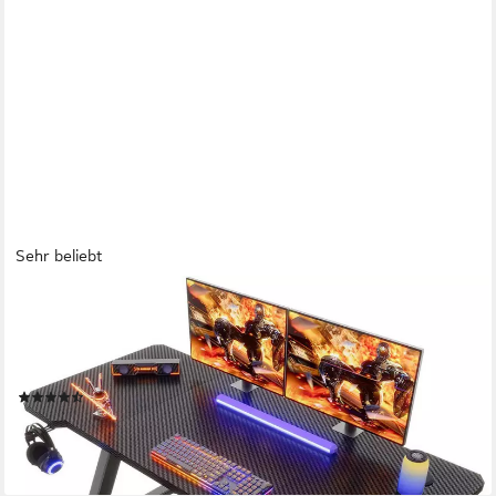
Sehr beliebt
HOMALL
Gamingtisch Gaming Tisch Computertisch Schreibtisch 120 x 60
cm, Z-Frame (Gamer Tisch,Schreibtisch,Ergonomischer PC-
Schreibtisch mit Kopfhörerhaken,PC Tisch,1-St)
(220)
ab 50,99 €
UVP
159,99 €
-68%
lieferbar - in 4-5 Werktagen bei dir