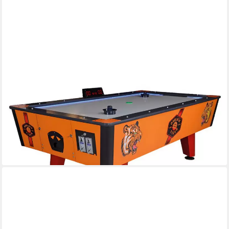
XLMOEBEL
Gamingtisch Tischhockey Puckspiel aus robustem Material für
spannende Duelle (1-St., Gamingtisch), Hergestellt in Europa
5.689,00 €
UVP
7.200,00 €
-21%
lieferbar in 10 Wochen