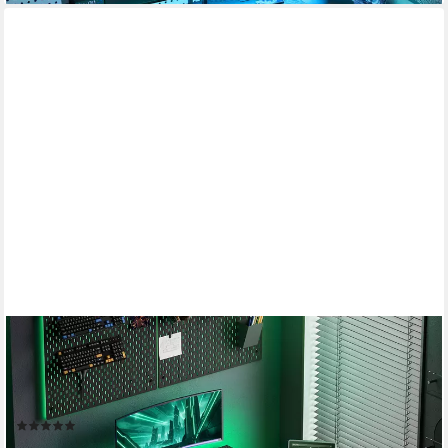
ODK
Gamingtisch L Form mit LED-Beleuchtung, 100cm in schwarz mit
Kohlefaser-Optik (1-St), Computertisch mit integrierter
Steckdose – ideal für Gaming und Büro
(1)
99,99 €
UVP
142,99 €