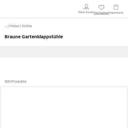
Mein Konto
Merkzettel
Warenkorb
…
Möbel
Stühle
Braune Gartenklappstühle
500 Produkte