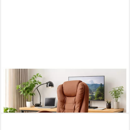
HTI-LIVING
Chefsessel Chefsessel mit Fußstütze Kunstleder Braun (1 Stück,
1 St)
59,99 €
UVP
129,90 €
-54%
lieferbar - in 4-5 Werktagen bei dir