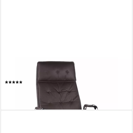
HJH OFFICE
Chefsessel Profi Chefsessel Villa 20 Leder mit Armlehnen,
Drehstuhl Bürostuhl ergonomisch
(1)
499,90 €
lieferbar - in 6-7 Werktagen bei dir