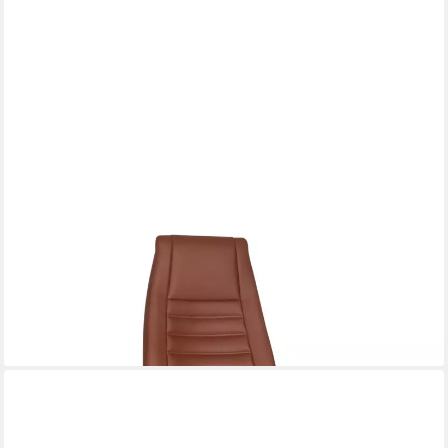
HJH OFFICE
Chefsessel Profi Chefsessel Vitoro Kunstleder, Drehstuhl
Bürostuhl ergonomisch
419,90 €
lieferbar - in 6-7 Werktagen bei dir