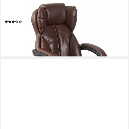
TRISENS
Chefsessel Rafael (1 Stück), Bürostuhl mit extra Polsterung
Home Office Chair im Lederoptik-Design
(87)
139,95 €
UVP
199,00 €
-30%
lieferbar - in 3-4 Werktagen bei dir
+3