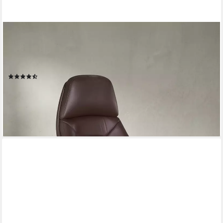
KADIMA DESIGN
Chefsessel MIRON - Ergonomischer Ledersessel mit
Wippmechanik & Rollen (Armlehnen, Wippmechanik, Anti-Shock-
Funktion, Multiblock-Mechanik, Lendenwirbelstütze)
(2)
659,95 €
UVP
920,00 €
-28%
lieferbar - in 4-5 Werktagen bei dir