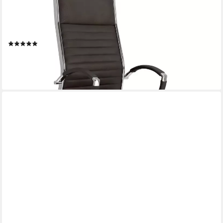
VERSEE
Chefsessel VERSEE Montreal Bürostuhl Leder, 150kg belastbar,
ergonomisch (Drehstuhl für Arbeitszimmer und Home Office),
mit Lendenstütze, höhenverstellbar, gepolstert, Wippmechanik
(1)
295,90 €
lieferbar - in 3-4 Werktagen bei dir
+1