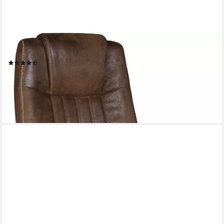
DUO COLLECTION
Chefsessel Bill, Vintage Look, bis 100kg
(185)
129,99 €
UVP
229,99 €
-43%
lieferbar - in 6-8 Werktagen bei dir