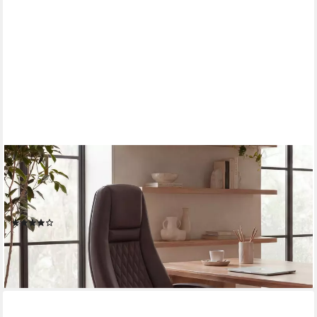
FINEBUY
Chefsessel Bürostuhl Echtleder Schreibtischstuhl ergonomisch
Drehstuhl (Bürostuhl AUSTIN Echtleder Braun 120 kg),
Schreibtischstuhl Hohe Rückenlehne mit Kopfstütze
(9)
359,95 €
lieferbar - in 3-4 Werktagen bei dir