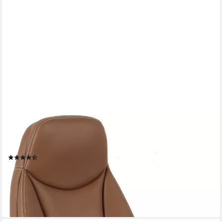
OTTO HOME
Chefsessel Veronika, Bürostuhl, komfortabel gepolstert,
Kunstleder
(87)
129,99 €
UVP
199,99 €
-35%
lieferbar - in 2-3 Werktagen bei dir