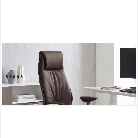
FINEBUY
Chefsessel Bürostuhl Echt-Leder Schreibtischstuhl Drehstuhl
120KG (Bürostuhl Synchronmechanik Chefsessel Kopfstütze),
Echtleder Braun Schreibtischstuhl XXL 120kg
(8)
309,95 €
lieferbar - in 3-4 Werktagen bei dir