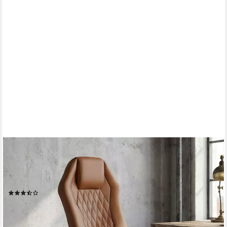
FINEBUY
Chefsessel Bürostuhl MONTEREY Echtleder Schreibtischstuhl
Drehstuhl (Bürostuhl MONTEREY Echtleder Caramel 120KG),
Schreibtischstuhl Hohe Rückenlehne mit Kopfstütze
(3)
419,95 €
lieferbar - in 3-4 Werktagen bei dir