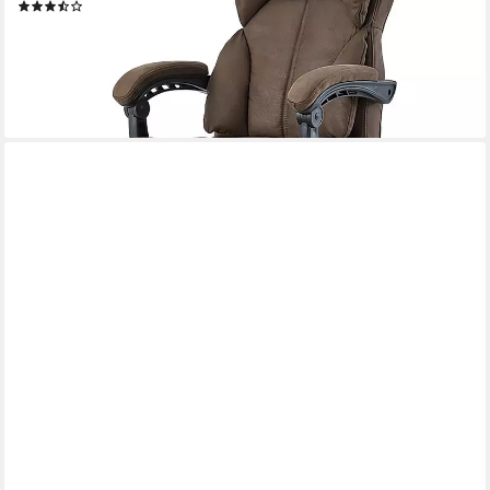
(25)
99,90 €
UVP
195,00 €
-49%
lieferbar - in 3-4 Werktagen bei dir