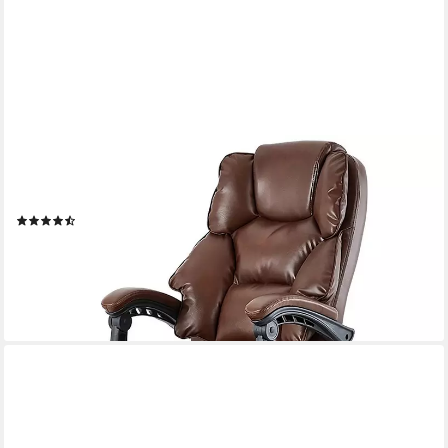
TRISENS
Chefsessel Otis (1 Stück), Chefsessel mit Fußstütze, extra
Polsterungen und Relaxposition
(11)
133,95 €
UVP
210,00 €
-36%
lieferbar - in 3-4 Werktagen bei dir