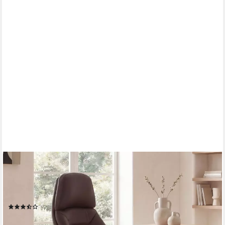
FINEBUY
Chefsessel Bürostuhl Echtleder Ergonomisch XXL Drehstuhl
120 kg Stuhl (Echtleder Braun, Schreibtischstuhl bis 120 kg),
Bürostuhl höhenverstellbar, Drehstuhl Wippfunktion
(7)
439,95 €