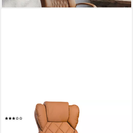
TRISENS
Chefsessel (1 Stück)
(8)
109,90 €
UVP
219,00 €
-50%