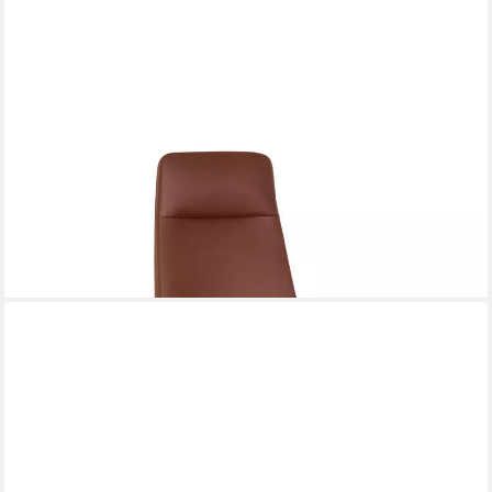
HJH OFFICE
Chefsessel Profi Chefsessel Velvet Kunstleder mit Armlehnen,
Drehstuhl Bürostuhl ergonomisch
399,90 €
lieferbar - in 6-7 Werktagen bei dir