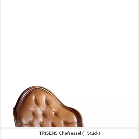
XLMOEBEL
Chefsessel Brauner Drehstuhl aus italienischem Holz im
Chesterfield-Design, Hergestellt in Europa
3.449,00 €
UVP
4.400,00 €
-22%
lieferbar in 9 Wochen
TRISENS Chefsessel (1 Stück)