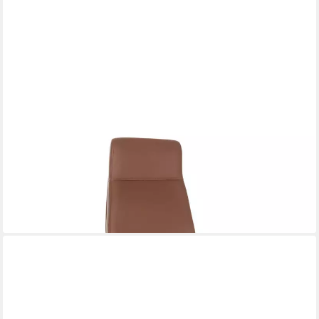
HJH OFFICE
Chefsessel Profi Chefsessel Vitoro Eco Kunstleder, Drehstuhl
Bürostuhl ergonomisch
288,90 €
lieferbar - in 6-7 Werktagen bei dir